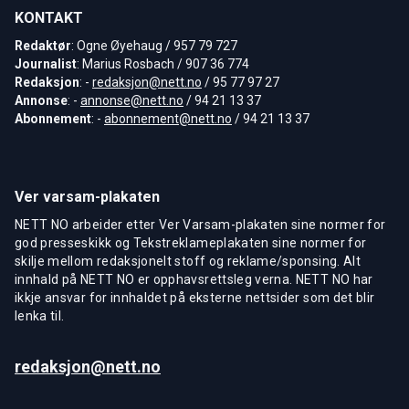
KONTAKT
Redaktør
: Ogne Øyehaug / 957 79 727
Journalist
: Marius Rosbach / 907 36 774
Redaksjon
: -
redaksjon@nett.no
/ 95 77 97 27
Annonse
: -
annonse@nett.no
/ 94 21 13 37
Abonnement
: -
abonnement@nett.no
/ 94 21 13 37
Ver varsam-plakaten
NETT NO arbeider etter Ver Varsam-plakaten sine normer for
god presseskikk og Tekstreklameplakaten sine normer for
skilje mellom redaksjonelt stoff og reklame/sponsing. Alt
innhald på NETT NO er opphavsrettsleg verna. NETT NO har
ikkje ansvar for innhaldet på eksterne nettsider som det blir
lenka til.
redaksjon@nett.no