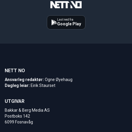
Last ned fra
Google Play
NETT NO
Ansvarleg redaktør:
Ogne Øyehaug
Dagleg leiar:
Eirik Staurset
UTGIVAR
Bakkar & Berg Media AS
Postboks 142
6099 Fosnavåg