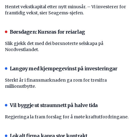
Hentet vekstkapital etter nytt minusår. – Vi investerer for
framtidig vekst, sier Seagems-sjefen.
Børsdagen: Kursras for reiarlag
Slik gjekk det med dei børsnoterte selskapa på
Nordvestlandet.
Langøy med kjempegevinst på investeringar
Sterkt år i finansmarknaden ga rom for tresifra
millionutbytte.
Vil byggje ut straumnett på halve tida
Regjeringa la fram forslag for å møte kraftutfordringane.
Lokalt firma kapra stor kontrakt