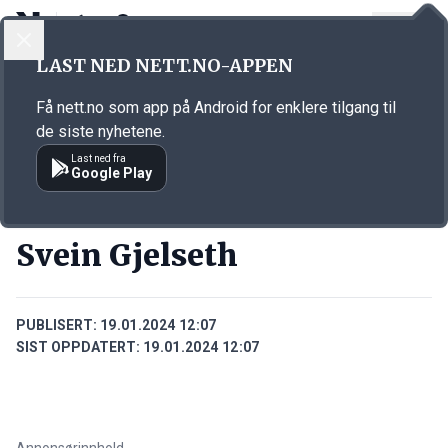
LOGG INN
MENY
Annonsørinnhold
LAST NED NETT.NO-APPEN
Link for annonse
Få nett.no som app på Android for enklere tilgang til
de siste nyhetene.
Last ned fra
Google Play
PERSONER
Svein Gjelseth
PUBLISERT:
19.01.2024 12:07
SIST OPPDATERT:
19.01.2024 12:07
Annonsørinnhold