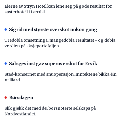
Eierne av Stryn Hotel kan lene seg på gode resultat for
søsterhotell i Lærdal.
Sigrid med største overskot nokon gong
Tredobla omsetninga, mangedobla resultatet - og dobla
verdien på aksjeporteføljen.
Salsgevinst gav superoverskot for Ervik
Stad-konsernet med snuoperasjon. Inntektene bikka éin
milliard.
Børsdagen
Slik gjekk det med dei børsnoterte selskapa på
Nordvestlandet.