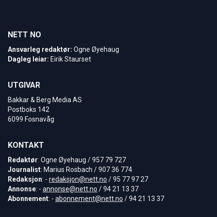
NETT NO
Ansvarleg redaktør:
Ogne Øyehaug
Dagleg leiar:
Eirik Staurset
UTGIVAR
Bakkar & Berg Media AS
Postboks 142
6099 Fosnavåg
KONTAKT
Redaktør
: Ogne Øyehaug / 957 79 727
Journalist
: Marius Rosbach / 907 36 774
Redaksjon
: -
redaksjon@nett.no
/ 95 77 97 27
Annonse
: -
annonse@nett.no
/ 94 21 13 37
Abonnement
: -
abonnement@nett.no
/ 94 21 13 37