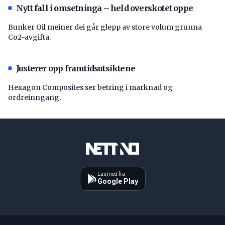
Nytt fall i omsetninga – held overskotet oppe
Bunker Oil meiner dei går glepp av store volum grunna
Co2-avgifta.
Justerer opp framtidsutsiktene
Hexagon Composites ser betring i marknad og
ordreinngang.
Last ned fra
Google Play