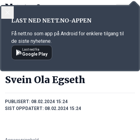
LOGG INN
MENY
Annonsørinnhold
LAST NED NETT.NO-APPEN
Link for annonse
Få nett.no som app på Android for enklere tilgang til
de siste nyhetene.
Last ned fra
Google Play
PERSONER
Svein Ola Egseth
PUBLISERT:
08.02.2024 15:24
SIST OPPDATERT:
08.02.2024 15:24
Annonsørinnhold