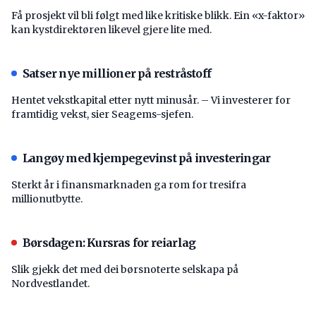
Få prosjekt vil bli følgt med like kritiske blikk. Ein «x-faktor»
kan kystdirektøren likevel gjere lite med.
Satser nye millioner på restråstoff
Hentet vekstkapital etter nytt minusår. – Vi investerer for
framtidig vekst, sier Seagems-sjefen.
Langøy med kjempegevinst på investeringar
Sterkt år i finansmarknaden ga rom for tresifra
millionutbytte.
Børsdagen: Kursras for reiarlag
Slik gjekk det med dei børsnoterte selskapa på
Nordvestlandet.