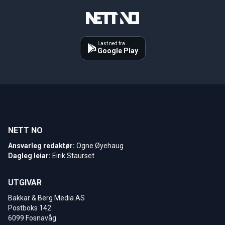
Last ned fra
Google Play
NETT NO
Ansvarleg redaktør:
Ogne Øyehaug
Dagleg leiar:
Eirik Staurset
UTGIVAR
Bakkar & Berg Media AS
Postboks 142
6099 Fosnavåg