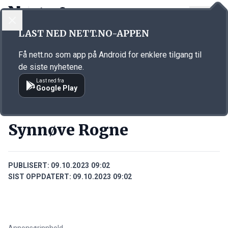
LOGG INN
MENY
Annonsørinnhold
LAST NED NETT.NO-APPEN
Link for annonse
Få nett.no som app på Android for enklere tilgang til
de siste nyhetene.
Last ned fra
Google Play
PERSONER
Synnøve Rogne
PUBLISERT:
09.10.2023 09:02
SIST OPPDATERT:
09.10.2023 09:02
Annonsørinnhold