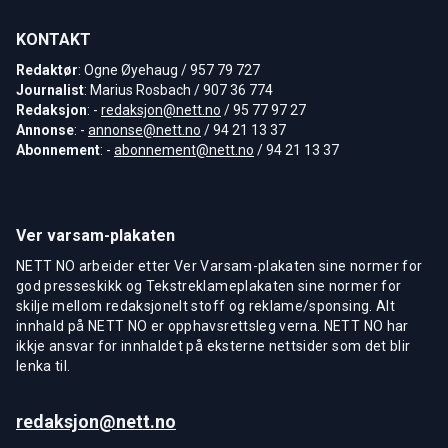
KONTAKT
Redaktør
: Ogne Øyehaug / 957 79 727
Journalist
: Marius Rosbach / 907 36 774
Redaksjon
: -
redaksjon@nett.no
/ 95 77 97 27
Annonse
: -
annonse@nett.no
/ 94 21 13 37
Abonnement
: -
abonnement@nett.no
/ 94 21 13 37
Ver varsam-plakaten
NETT NO arbeider etter Ver Varsam-plakaten sine normer for
god presseskikk og Tekstreklameplakaten sine normer for
skilje mellom redaksjonelt stoff og reklame/sponsing. Alt
innhald på NETT NO er opphavsrettsleg verna. NETT NO har
ikkje ansvar for innhaldet på eksterne nettsider som det blir
lenka til.
redaksjon@nett.no