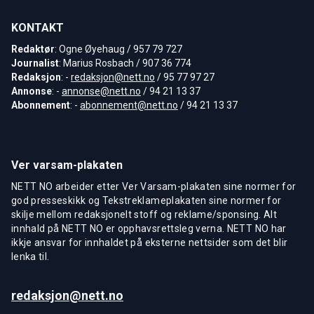
KONTAKT
Redaktør
: Ogne Øyehaug / 957 79 727
Journalist
: Marius Rosbach / 907 36 774
Redaksjon
: -
redaksjon@nett.no
/ 95 77 97 27
Annonse
: -
annonse@nett.no
/ 94 21 13 37
Abonnement
: -
abonnement@nett.no
/ 94 21 13 37
Ver varsam-plakaten
NETT NO arbeider etter Ver Varsam-plakaten sine normer for
god presseskikk og Tekstreklameplakaten sine normer for
skilje mellom redaksjonelt stoff og reklame/sponsing. Alt
innhald på NETT NO er opphavsrettsleg verna. NETT NO har
ikkje ansvar for innhaldet på eksterne nettsider som det blir
lenka til.
redaksjon@nett.no