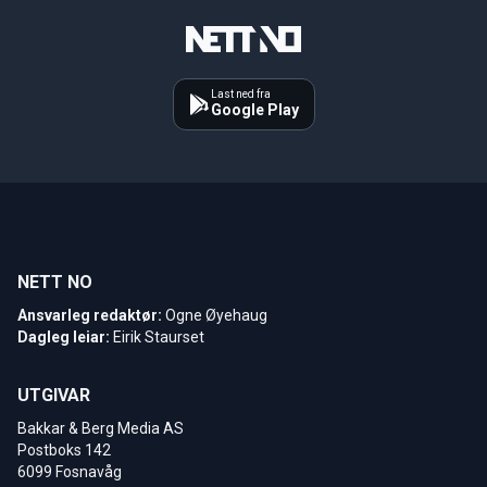
Last ned fra
Google Play
NETT NO
Ansvarleg redaktør:
Ogne Øyehaug
Dagleg leiar:
Eirik Staurset
UTGIVAR
Bakkar & Berg Media AS
Postboks 142
6099 Fosnavåg