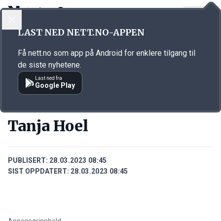
LOGG INN
MENY
Annonsørinnhold
LAST NED NETT.NO-APPEN
Link for annonse
Få nett.no som app på Android for enklere tilgang til
de siste nyhetene.
Last ned fra
Google Play
PERSONER
Tanja Hoel
PUBLISERT:
28.03.2023 08:45
SIST OPPDATERT:
28.03.2023 08:45
Annonsørinnhold