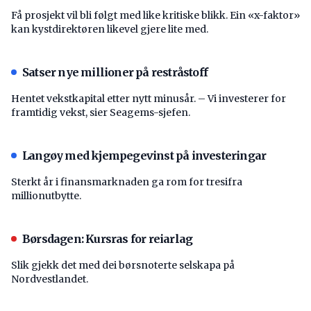
Få prosjekt vil bli følgt med like kritiske blikk. Ein «x-faktor»
kan kystdirektøren likevel gjere lite med.
Satser nye millioner på restråstoff
Hentet vekstkapital etter nytt minusår. – Vi investerer for
framtidig vekst, sier Seagems-sjefen.
Langøy med kjempegevinst på investeringar
Sterkt år i finansmarknaden ga rom for tresifra
millionutbytte.
Børsdagen: Kursras for reiarlag
Slik gjekk det med dei børsnoterte selskapa på
Nordvestlandet.