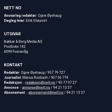
NETT NO
Ansvarleg redaktør:
Ogne Øyehaug
Dagleg leiar:
Eirik Staurset
UTGIVAR
Bakkar & Berg Media AS
Postboks 142
6099 Fosnavåg
KONTAKT
Redaktør
: Ogne Øyehaug / 957 79 727
Journalist
: Marius Rosbach / 907 36 774
Redaksjon
: -
redaksjon@nett.no
/ 95 77 97 27
Annonse
: -
annonse@nett.no
/ 94 21 13 37
Abonnement
: -
abonnement@nett.no
/ 94 21 13 37