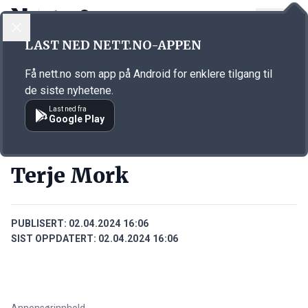
LOGG INN
MENY
Annonsørinnhold
LAST NED NETT.NO-APPEN
Link for annonse
Få nett.no som app på Android for enklere tilgang til
de siste nyhetene.
Last ned fra
Google Play
PERSONER
Terje Mork
PUBLISERT:
02.04.2024 16:06
SIST OPPDATERT:
02.04.2024 16:06
Annonsørinnhold