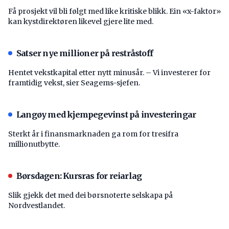
Få prosjekt vil bli følgt med like kritiske blikk. Ein «x-faktor»
kan kystdirektøren likevel gjere lite med.
Satser nye millioner på restråstoff
Hentet vekstkapital etter nytt minusår. – Vi investerer for
framtidig vekst, sier Seagems-sjefen.
Langøy med kjempegevinst på investeringar
Sterkt år i finansmarknaden ga rom for tresifra
millionutbytte.
Børsdagen: Kursras for reiarlag
Slik gjekk det med dei børsnoterte selskapa på
Nordvestlandet.