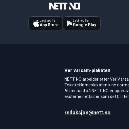
Last ned fra
Last ned fra
App Store
Google Play
Ver varsam-plakaten
NETT NO arbeider etter Ver Varsa
Tekstreklameplakaten sine normer
Alt innhald på NETT NO er opphavs
eksterne nettsider som det blir len
redaksjon@nett.no