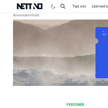
Tips oss
Last ned 
Annonsørinnhold
Link for annonse
PERSONER