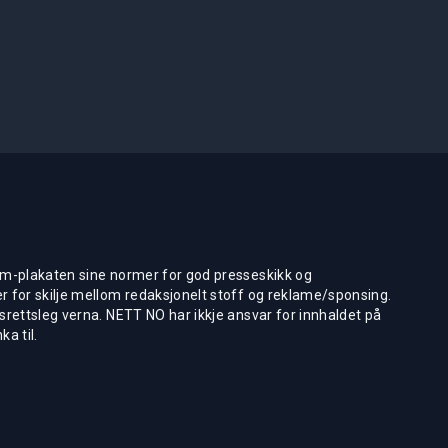
m-plakaten sine normer for god presseskikk og
 for skilje mellom redaksjonelt stoff og reklame/sponsing.
rettsleg verna. NETT NO har ikkje ansvar for innhaldet på
ka til.