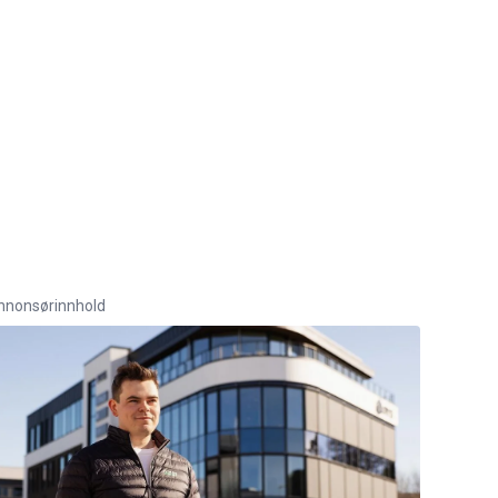
nnonsørinnhold