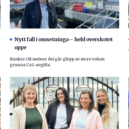
Nytt fall i omsetninga – held overskotet
oppe
Bunker Oil meiner dei går glepp av store volum
grunna Co2-avgifta.