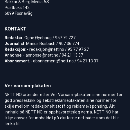
Bakkar & Berg Media AS
Postboks 142
6099 Fosnavåg
KONTAKT
Redaktør
: Ogne Øyehaug / 957 79 727
Journalist
: Marius Rosbach / 907 36 774
Redaksjon
: -
redaksjon@nett.no
/ 95 77 97 27
Annonse
: -
annonse@nett.no
/ 94 21 13 37
Abonnement
: -
abonnement@nett.no
/ 94 21 13 37
Ver varsam-plakaten
NETT NO arbeider etter Ver Varsam-plakaten sine normer for
god presseskikk og Tekstreklameplakaten sine normer for
skilje mellom redaksjonelt stoff og reklame/sponsing. Alt
innhald på NETT NO er opphavsrettsleg verna. NETT NO har
ikkje ansvar for innhaldet på eksterne nettsider som det blir
lenka til.