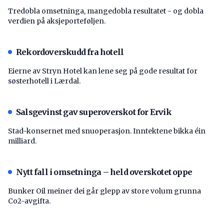
Tredobla omsetninga, mangedobla resultatet - og dobla
verdien på aksjeporteføljen.
Rekordoverskudd fra hotell
Eierne av Stryn Hotel kan lene seg på gode resultat for
søsterhotell i Lærdal.
Salsgevinst gav superoverskot for Ervik
Stad-konsernet med snuoperasjon. Inntektene bikka éin
milliard.
Nytt fall i omsetninga – held overskotet oppe
Bunker Oil meiner dei går glepp av store volum grunna
Co2-avgifta.