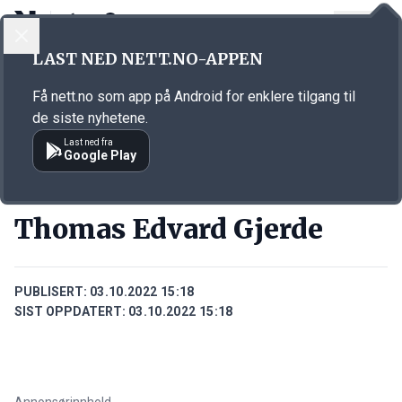
LOGG INN
MENY
Annonsørinnhold
LAST NED NETT.NO-APPEN
Link for annonse
Få nett.no som app på Android for enklere tilgang til
de siste nyhetene.
Last ned fra
Google Play
PERSONER
Thomas Edvard Gjerde
PUBLISERT:
03.10.2022 15:18
SIST OPPDATERT:
03.10.2022 15:18
Annonsørinnhold