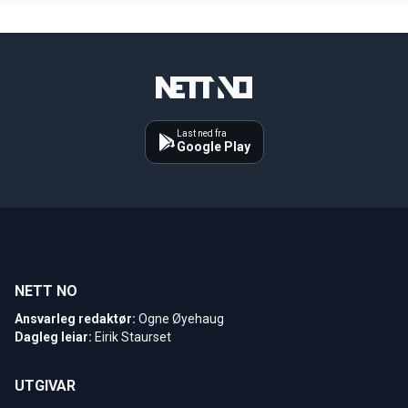
Last ned fra
Google Play
NETT NO
Ansvarleg redaktør:
Ogne Øyehaug
Dagleg leiar:
Eirik Staurset
UTGIVAR