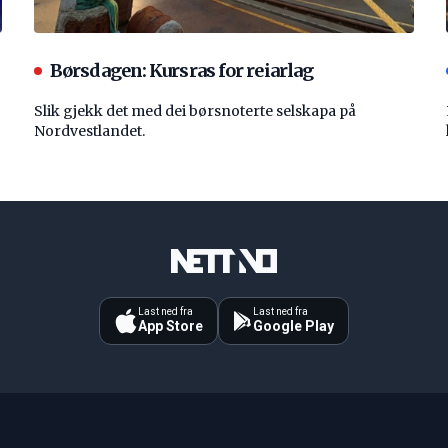
Børsdagen: Kursras for reiarlag
Slik gjekk det med dei børsnoterte selskapa på
Nordvestlandet.
Last ned fra
Last ned fra
App Store
Google Play