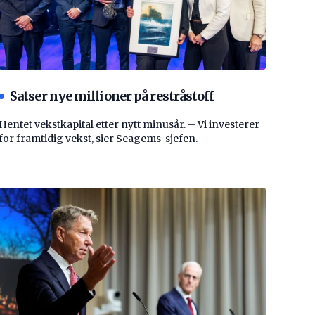
Satser nye millioner på restråstoff
Hentet vekstkapital etter nytt minusår. – Vi investerer
for framtidig vekst, sier Seagems-sjefen.