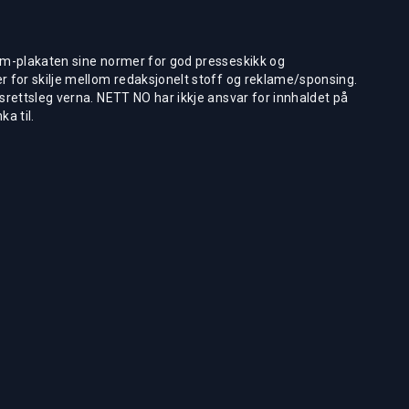
m-plakaten sine normer for god presseskikk og
 for skilje mellom redaksjonelt stoff og reklame/sponsing.
rettsleg verna. NETT NO har ikkje ansvar for innhaldet på
ka til.