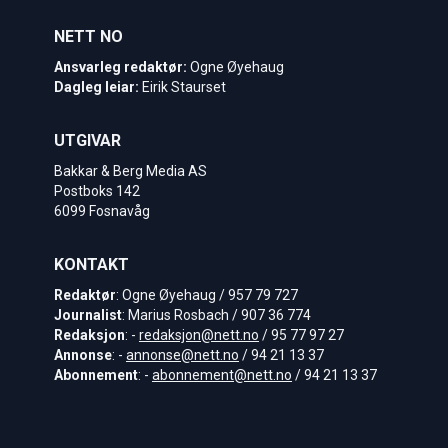
NETT NO
Ansvarleg redaktør:
Ogne Øyehaug
Dagleg leiar:
Eirik Staurset
UTGIVAR
Bakkar & Berg Media AS
Postboks 142
6099 Fosnavåg
KONTAKT
Redaktør
: Ogne Øyehaug / 957 79 727
Journalist
: Marius Rosbach / 907 36 774
Redaksjon
: -
redaksjon@nett.no
/ 95 77 97 27
Annonse
: -
annonse@nett.no
/ 94 21 13 37
Abonnement
: -
abonnement@nett.no
/ 94 21 13 37