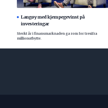
Langøy med kjempegevinst på
investeringar
Sterkt år i finansmarknaden ga rom for tresifra
millionutbytte.