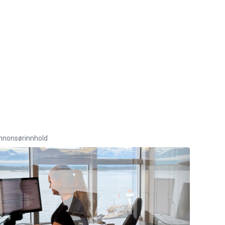
nnonsørinnhold