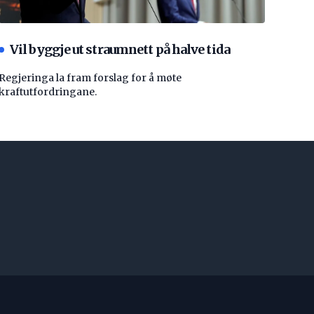
Vil byggje ut straumnett på halve tida
Regjeringa la fram forslag for å møte
kraftutfordringane.