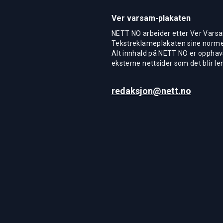
Ver varsam-plakaten
NETT NO arbeider etter Ver Varsa
Tekstreklameplakaten sine normer
Alt innhald på NETT NO er opphavs
eksterne nettsider som det blir len
redaksjon@nett.no