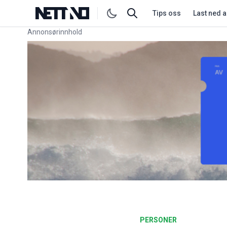
Tips oss
Last ned 
Annonsørinnhold
Link for annonse
PERSONER