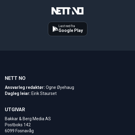
Last ned fra
Google Play
NETT NO
Ansvarleg redaktør:
Ogne Øyehaug
Dagleg leiar:
Eirik Staurset
UTGIVAR
Bakkar & Berg Media AS
Postboks 142
6099 Fosnavåg