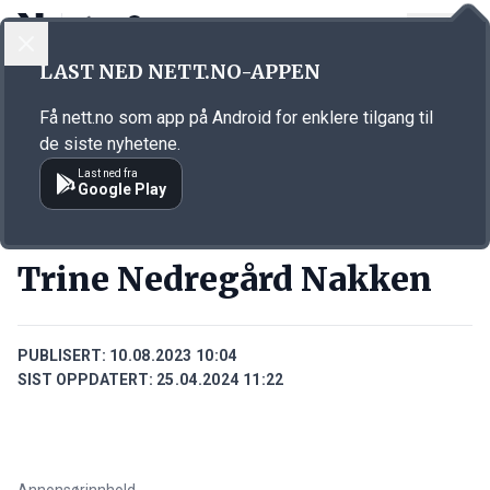
LOGG INN
MENY
Annonsørinnhold
LAST NED NETT.NO-APPEN
Link for annonse
Få nett.no som app på Android for enklere tilgang til
de siste nyhetene.
Last ned fra
Google Play
PERSONER
Trine Nedregård Nakken
PUBLISERT:
10.08.2023 10:04
SIST OPPDATERT:
25.04.2024 11:22
Annonsørinnhold