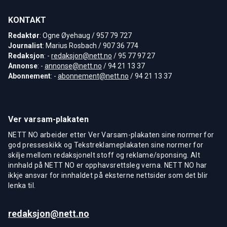
KONTAKT
Redaktør
: Ogne Øyehaug / 957 79 727
Journalist
: Marius Rosbach / 907 36 774
Redaksjon
: -
redaksjon@nett.no
/ 95 77 97 27
Annonse
: -
annonse@nett.no
/ 94 21 13 37
Abonnement
: -
abonnement@nett.no
/ 94 21 13 37
Ver varsam-plakaten
NETT NO arbeider etter Ver Varsam-plakaten sine normer for
god presseskikk og Tekstreklameplakaten sine normer for
skilje mellom redaksjonelt stoff og reklame/sponsing. Alt
innhald på NETT NO er opphavsrettsleg verna. NETT NO har
ikkje ansvar for innhaldet på eksterne nettsider som det blir
lenka til.
redaksjon@nett.no