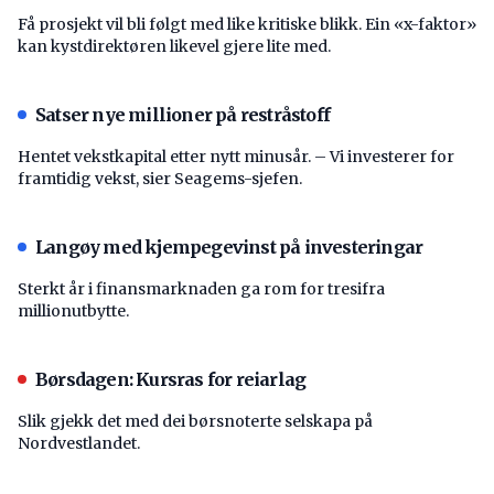
Få prosjekt vil bli følgt med like kritiske blikk. Ein «x-faktor»
kan kystdirektøren likevel gjere lite med.
Satser nye millioner på restråstoff
Hentet vekstkapital etter nytt minusår. – Vi investerer for
framtidig vekst, sier Seagems-sjefen.
Langøy med kjempegevinst på investeringar
Sterkt år i finansmarknaden ga rom for tresifra
millionutbytte.
Børsdagen: Kursras for reiarlag
Slik gjekk det med dei børsnoterte selskapa på
Nordvestlandet.