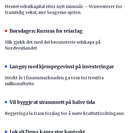
Hentet vekstkapital etter nytt minusår. – Vi investerer for
framtidig vekst, sier Seagems-sjefen.
Børsdagen: Kursras for reiarlag
Slik gjekk det med dei børsnoterte selskapa på
Nordvestlandet.
Langøy med kjempegevinst på investeringar
Sterkt år i finansmarknaden ga rom for tresifra
millionutbytte.
Vil byggje ut straumnett på halve tida
Regjeringa la fram forslag for å møte kraftutfordringane.
Lokalt firma kapra stor kontrakt