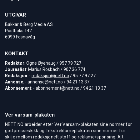
UTGIVAR
Bakkar & Berg Media AS
Postboks 142
6099 Fosnavåg
KONTAKT
Redaktør
: Ogne Øyehaug / 957 79 727
Journalist
: Marius Rosbach / 907 36 774
Redaksjon
: -
redaksjon@nett.no
/ 95 77 97 27
Annonse
: -
annonse@nett.no
/ 94 21 13 37
Abonnement
: -
abonnement@nett.no
/ 94 21 13 37
Ver varsam-plakaten
NETT NO arbeider etter Ver Varsam-plakaten sine normer for
god presseskikk og Tekstreklameplakaten sine normer for
skilje mellom redaksjonelt stoff og reklame/sponsing. Alt