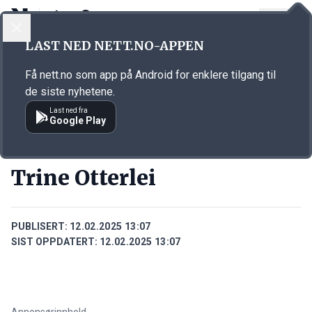
LOGG INN
MENY
Annonsørinnhold
LAST NED NETT.NO-APPEN
Link for annonse
Få nett.no som app på Android for enklere tilgang til
de siste nyhetene.
Last ned fra
Google Play
PERSONER
Trine Otterlei
PUBLISERT:
12.02.2025 13:07
SIST OPPDATERT:
12.02.2025 13:07
Annonsørinnhold