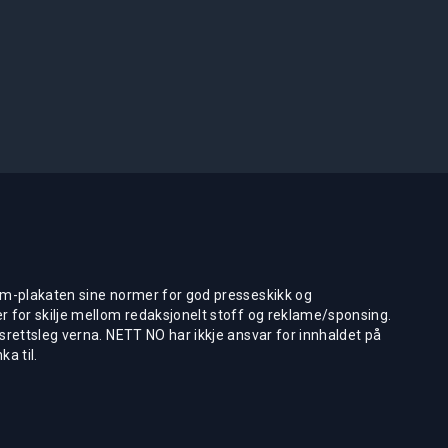
m-plakaten sine normer for god presseskikk og
 for skilje mellom redaksjonelt stoff og reklame/sponsing.
rettsleg verna. NETT NO har ikkje ansvar for innhaldet på
ka til.