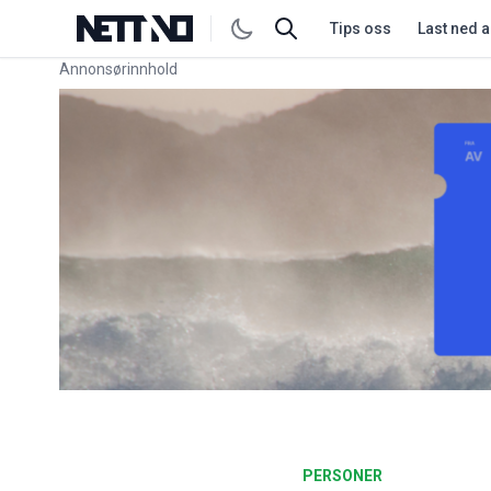
Tips oss
Last ned 
Annonsørinnhold
Link for annonse
PERSONER