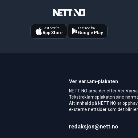
Last ned fra
Last ned fra
App Store
Google Play
Ver varsam-plakaten
NETT NO arbeider etter Ver Varsa
Tekstreklameplakaten sine normer
Alt innhald på NETT NO er opphavs
eksterne nettsider som det blir len
redaksjon@nett.no