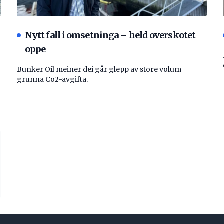
Nytt fall i omsetninga – held overskotet
oppe
Bunker Oil meiner dei går glepp av store volum
grunna Co2-avgifta.