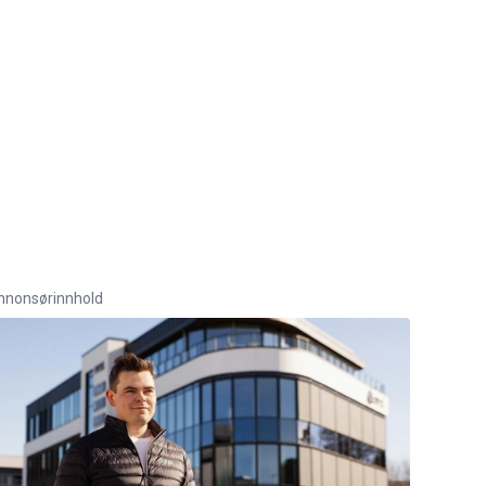
nnonsørinnhold