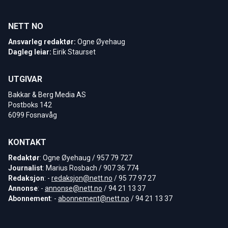
NETT NO
Ansvarleg redaktør:
Ogne Øyehaug
Dagleg leiar:
Eirik Staurset
UTGIVAR
Bakkar & Berg Media AS
Postboks 142
6099 Fosnavåg
KONTAKT
Redaktør
: Ogne Øyehaug / 957 79 727
Journalist
: Marius Rosbach / 907 36 774
Redaksjon
: -
redaksjon@nett.no
/ 95 77 97 27
Annonse
: -
annonse@nett.no
/ 94 21 13 37
Abonnement
: -
abonnement@nett.no
/ 94 21 13 37