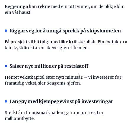
Regjeringa kan rekne med ein tøff vinter, om det ikkje blir
ein våt haust.
Riggar seg for å unngå sprekk på skipstunnelen
Få prosjekt vil bli følgt med like kritiske blikk. Ein «x-faktor»
kan kystdirektøren likevel gjere lite med.
Satser nye millioner på restråstoff
Hentet vekstkapital etter nytt minusår. – Vi investerer for
framtidig vekst, sier Seagems-sjefen.
Langøy med kjempegevinst på investeringar
Sterkt år i finansmarknaden ga rom for tresifra
millionutbytte.