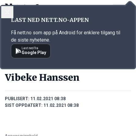
LOGG INN
MENY
Annonsørinnhold
LAST NED NETT.NO-APPEN
Link for annonse
Få nett.no som app på Android for enklere tilgang til
de siste nyhetene.
Last ned fra
Google Play
PERSONER
Vibeke Hanssen
PUBLISERT:
11.02.2021 08:38
SIST OPPDATERT:
11.02.2021 08:38
Annonsørinnhold