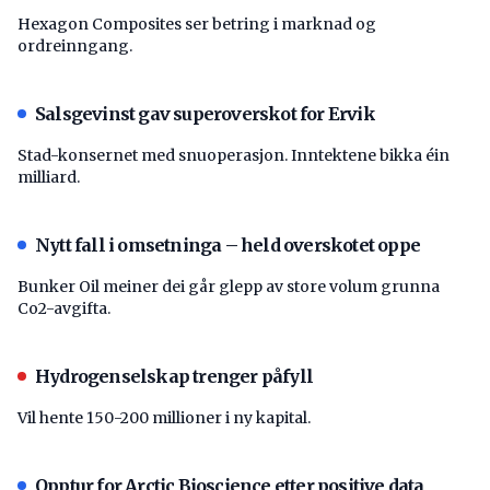
Hexagon Composites ser betring i marknad og
ordreinngang.
Salsgevinst gav superoverskot for Ervik
Stad-konsernet med snuoperasjon. Inntektene bikka éin
milliard.
Nytt fall i omsetninga – held overskotet oppe
Bunker Oil meiner dei går glepp av store volum grunna
Co2-avgifta.
Hydrogenselskap trenger påfyll
Vil hente 150-200 millioner i ny kapital.
Opptur for Arctic Bioscience etter positive data