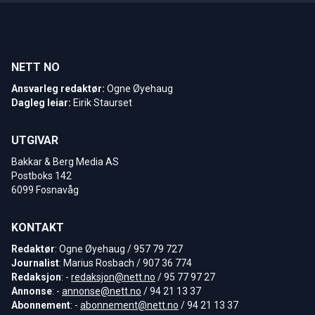
NETT NO
Ansvarleg redaktør:
Ogne Øyehaug
Dagleg leiar:
Eirik Staurset
UTGIVAR
Bakkar & Berg Media AS
Postboks 142
6099 Fosnavåg
KONTAKT
Redaktør
: Ogne Øyehaug / 957 79 727
Journalist
: Marius Rosbach / 907 36 774
Redaksjon
: -
redaksjon@nett.no
/ 95 77 97 27
Annonse
: -
annonse@nett.no
/ 94 21 13 37
Abonnement
: -
abonnement@nett.no
/ 94 21 13 37