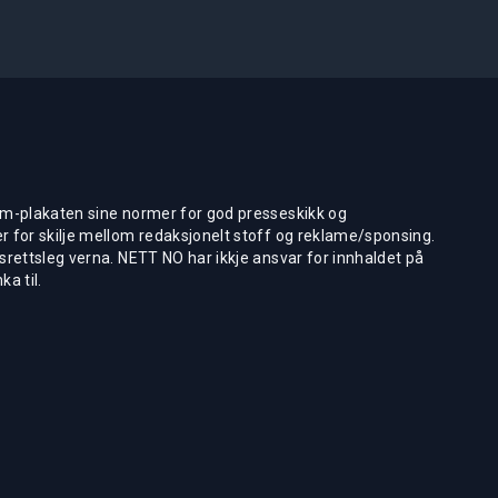
m-plakaten sine normer for god presseskikk og
 for skilje mellom redaksjonelt stoff og reklame/sponsing.
rettsleg verna. NETT NO har ikkje ansvar for innhaldet på
ka til.