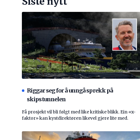
Siste nytt
Riggar seg for å unngå sprekk på
skipstunnelen
Få prosjekt vil bli følgt med like kritiske blikk. Ein «x-
faktor» kan kystdirektøren likevel gjere lite med.