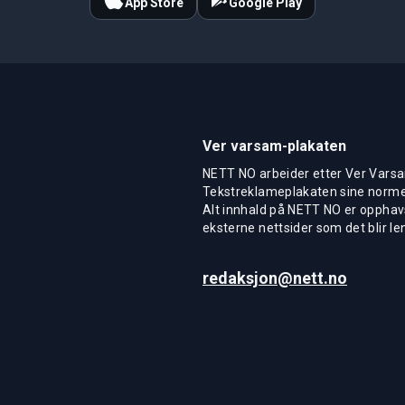
App Store
Google Play
Ver varsam-plakaten
NETT NO arbeider etter Ver Varsa
Tekstreklameplakaten sine normer
Alt innhald på NETT NO er opphavs
eksterne nettsider som det blir len
redaksjon@nett.no