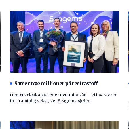
Satser nye millioner på restråstoff
Hentet vekstkapital etter nytt minusår. – Vi investerer
for framtidig vekst, sier Seagems-sjefen.