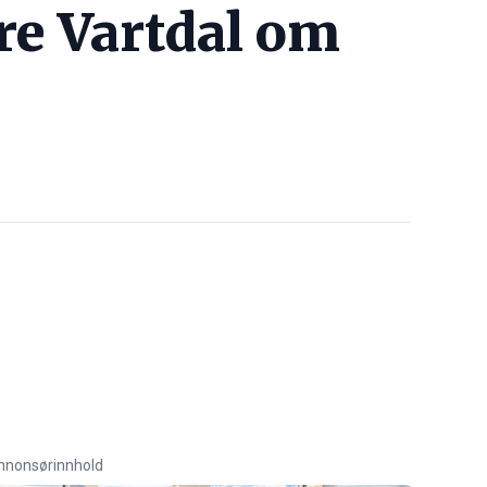
re Vartdal om
nnonsørinnhold