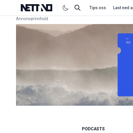
Tips oss
Last ned 
Annonsørinnhold
Link for annonse
PODCASTS