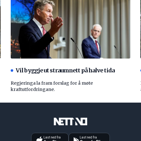
Vil byggje ut straumnett på halve tida
Regjeringa la fram forslag for å møte
kraftutfordringane.
Last ned fra
Last ned fra