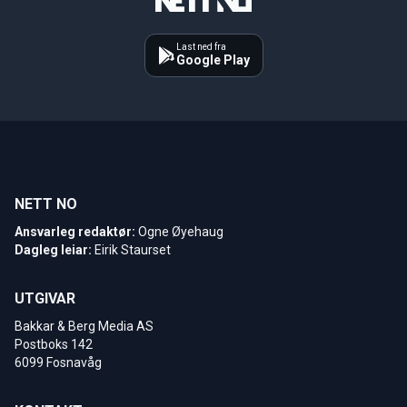
Last ned fra
Google Play
NETT NO
Ansvarleg redaktør:
Ogne Øyehaug
Dagleg leiar:
Eirik Staurset
UTGIVAR
Bakkar & Berg Media AS
Postboks 142
6099 Fosnavåg