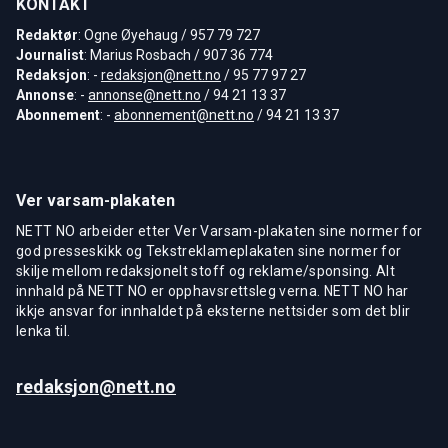
KONTAKT
Redaktør
: Ogne Øyehaug / 957 79 727
Journalist
: Marius Rosbach / 907 36 774
Redaksjon
: -
redaksjon@nett.no
/ 95 77 97 27
Annonse
: -
annonse@nett.no
/ 94 21 13 37
Abonnement
: -
abonnement@nett.no
/ 94 21 13 37
Ver varsam-plakaten
NETT NO arbeider etter Ver Varsam-plakaten sine normer for
god presseskikk og Tekstreklameplakaten sine normer for
skilje mellom redaksjonelt stoff og reklame/sponsing. Alt
innhald på NETT NO er opphavsrettsleg verna. NETT NO har
ikkje ansvar for innhaldet på eksterne nettsider som det blir
lenka til.
redaksjon@nett.no