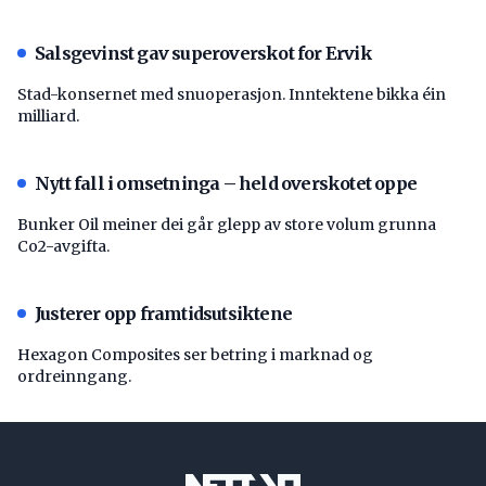
Salsgevinst gav superoverskot for Ervik
Stad-konsernet med snuoperasjon. Inntektene bikka éin
milliard.
Nytt fall i omsetninga – held overskotet oppe
Bunker Oil meiner dei går glepp av store volum grunna
Co2-avgifta.
Justerer opp framtidsutsiktene
Hexagon Composites ser betring i marknad og
ordreinngang.