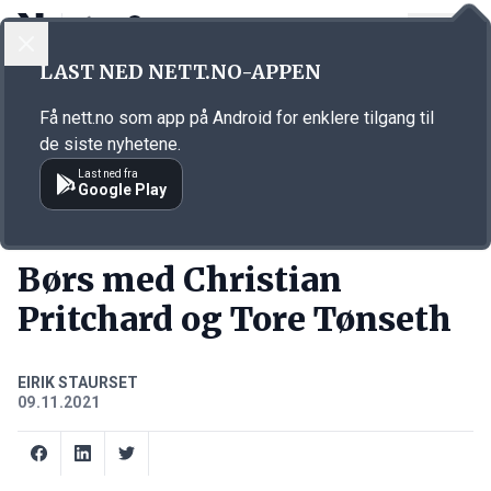
LOGG INN
MENY
Annonsørinnhold
LAST NED NETT.NO-APPEN
Link for annonse
Få nett.no som app på Android for enklere tilgang til
de siste nyhetene.
Last ned fra
Google Play
PODCASTS
Børs med Christian
Pritchard og Tore Tønseth
EIRIK STAURSET
09.11.2021