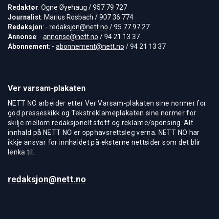
Redaktør
: Ogne Øyehaug / 957 79 727
Journalist
: Marius Rosbach / 907 36 774
Redaksjon
: -
redaksjon@nett.no
/ 95 77 97 27
Annonse
: -
annonse@nett.no
/ 94 21 13 37
Abonnement
: -
abonnement@nett.no
/ 94 21 13 37
Ver varsam-plakaten
NETT NO arbeider etter Ver Varsam-plakaten sine normer for
god presseskikk og Tekstreklameplakaten sine normer for
skilje mellom redaksjonelt stoff og reklame/sponsing. Alt
innhald på NETT NO er opphavsrettsleg verna. NETT NO har
ikkje ansvar for innhaldet på eksterne nettsider som det blir
lenka til.
redaksjon@nett.no