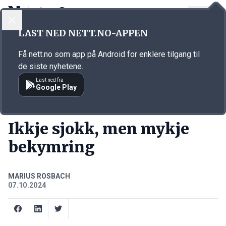
LOGG INN
MENY
Annonsørinnhold
LAST NED NETT.NO-APPEN
Link for annonse
Få nett.no som app på Android for enklere tilgang til
de siste nyhetene.
Last ned fra
Google Play
PODCASTS
Ikkje sjokk, men mykje
bekymring
MARIUS ROSBACH
07.10.2024