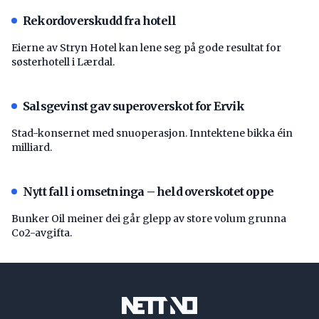
Rekordoverskudd fra hotell
Eierne av Stryn Hotel kan lene seg på gode resultat for
søsterhotell i Lærdal.
Salsgevinst gav superoverskot for Ervik
Stad-konsernet med snuoperasjon. Inntektene bikka éin
milliard.
Nytt fall i omsetninga – held overskotet oppe
Bunker Oil meiner dei går glepp av store volum grunna
Co2-avgifta.