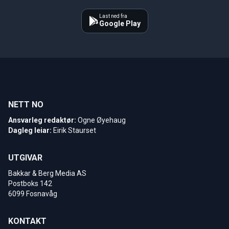
Last ned fra
Google Play
NETT NO
Ansvarleg redaktør:
Ogne Øyehaug
Dagleg leiar:
Eirik Staurset
UTGIVAR
Bakkar & Berg Media AS
Postboks 142
6099 Fosnavåg
KONTAKT