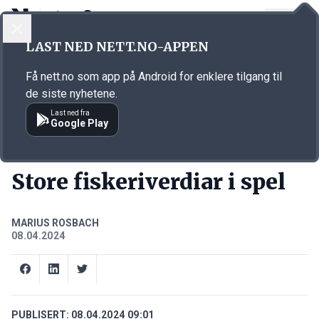
LOGG INN
MENY
Annonsørinnhold
LAST NED NETT.NO-APPEN
Link for annonse
Få nett.no som app på Android for enklere tilgang til
de siste nyhetene.
Last ned fra
Google Play
PODCASTS
Store fiskeriverdiar i spel
MARIUS ROSBACH
08.04.2024
PUBLISERT:
08.04.2024 09:01