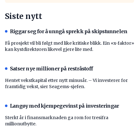
Siste nytt
Riggar seg for å unngå sprekk på skipstunnelen
Få prosjekt vil bli følgt med like kritiske blikk. Ein «x-faktor»
kan kystdirektøren likevel gjere lite med.
Satser nye millioner på restråstoff
Hentet vekstkapital etter nytt minusår. – Vi investerer for
framtidig vekst, sier Seagems-sjefen.
Langøy med kjempegevinst på investeringar
Sterkt år i finansmarknaden ga rom for tresifra
millionutbytte.