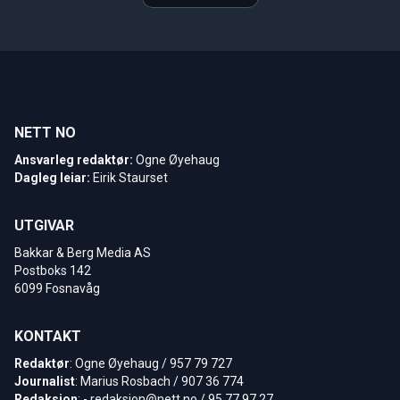
NETT NO
Ansvarleg redaktør:
Ogne Øyehaug
Dagleg leiar:
Eirik Staurset
UTGIVAR
Bakkar & Berg Media AS
Postboks 142
6099 Fosnavåg
KONTAKT
Redaktør
: Ogne Øyehaug / 957 79 727
Journalist
: Marius Rosbach / 907 36 774
Redaksjon
: -
redaksjon@nett.no
/ 95 77 97 27