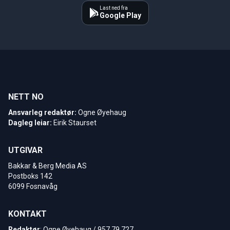
Last ned fra
Google Play
NETT NO
Ansvarleg redaktør:
Ogne Øyehaug
Dagleg leiar:
Eirik Staurset
UTGIVAR
Bakkar & Berg Media AS
Postboks 142
6099 Fosnavåg
KONTAKT
Redaktør
: Ogne Øyehaug / 957 79 727