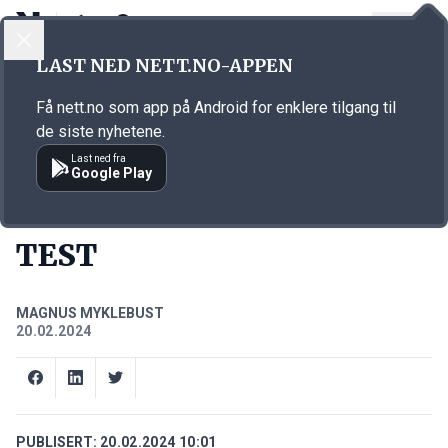
LOGG INN
MENY
Annonsørinnhold
LAST NED NETT.NO-APPEN
Link for annonse
Få nett.no som app på Android for enklere tilgang til
de siste nyhetene.
Last ned fra
Google Play
PODCASTS
TEST
MAGNUS MYKLEBUST
20.02.2024
PUBLISERT:
20.02.2024 10:01