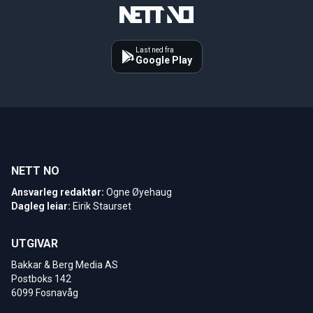
Last ned fra
Google Play
NETT NO
Ansvarleg redaktør:
Ogne Øyehaug
Dagleg leiar:
Eirik Staurset
UTGIVAR
Bakkar & Berg Media AS
Postboks 142
6099 Fosnavåg