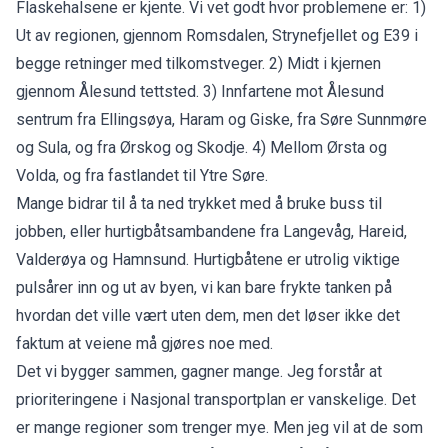
Flaskehalsene er kjente. Vi vet godt hvor problemene er: 1)
Ut av regionen, gjennom Romsdalen, Strynefjellet og E39 i
begge retninger med tilkomstveger. 2) Midt i kjernen
gjennom Ålesund tettsted. 3) Innfartene mot Ålesund
sentrum fra Ellingsøya, Haram og Giske, fra Søre Sunnmøre
og Sula, og fra Ørskog og Skodje. 4) Mellom Ørsta og
Volda, og fra fastlandet til Ytre Søre.
Mange bidrar til å ta ned trykket med å bruke buss til
jobben, eller hurtigbåtsambandene fra Langevåg, Hareid,
Valderøya og Hamnsund. Hurtigbåtene er utrolig viktige
pulsårer inn og ut av byen, vi kan bare frykte tanken på
hvordan det ville vært uten dem, men det løser ikke det
faktum at veiene må gjøres noe med.
Det vi bygger sammen, gagner mange. Jeg forstår at
prioriteringene i Nasjonal transportplan er vanskelige. Det
er mange regioner som trenger mye. Men jeg vil at de som