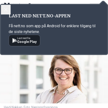
LOGG INN
MENY
Annonsørinnhold
LAST NED NETT.NO-APPEN
Link for annonse
Få nett.no som app på Android for enklere tilgang til
de siste nyhetene.
Last ned fra
Google Play
Heidi Nakken. Foto: Næringsforeninga