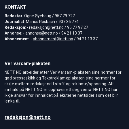
KONTAKT
Redaktør
: Ogne Øyehaug / 957 79 727
Journalist
: Marius Rosbach / 907 36 774
Redaksjon
: -
redaksjon@nett.no
/ 95 77 97 27
Annonse
: -
annonse@nett.no
/ 94 21 13 37
Abonnement
: -
abonnement@nett.no
/ 94 21 13 37
Ver varsam-plakaten
NETT NO arbeider etter Ver Varsam-plakaten sine normer for
god presseskikk og Tekstreklameplakaten sine normer for
skilje mellom redaksjonelt stoff og reklame/sponsing. Alt
innhald på NETT NO er opphavsrettsleg verna. NETT NO har
ikkje ansvar for innhaldet på eksterne nettsider som det blir
lenka til.
redaksjon@nett.no