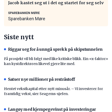
Jacob kastet seg ut i det og startet for seg selv
SPAREBANKEN MØRE
Sparebanken Møre
Siste nytt
Riggar seg for å unngå sprekk på skipstunnelen
Få prosjekt vil bli følgt med like kritiske blikk. Ein «x-faktor»
kan kystdirektøren likevel gjere lite med.
Satser nye millioner på restråstoff
Hentet vekstkapital etter nytt minusår. – Vi investerer for
framtidig vekst, sier Seagems-sjefen.
Langøy med kjempegevinst på investeringar