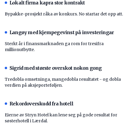
Lokalt firma kapra stor kontrakt
Bypakke-prosjekt råka av konkurs. No startar det opp att.
Langøy med kjempegevinst på investeringar
Sterkt år i finansmarknaden ga rom for tresifra
millionutbytte.
Sigrid med største overskot nokon gong
Tredobla omsetninga, mangedobla resultatet - og dobla
verdien på aksjeporteføljen.
Rekordoverskudd fra hotell
Eierne av Stryn Hotel kan lene seg på gode resultat for
søsterhotell i Lærdal.