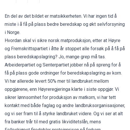
En del av det bildet er matsikkerheten. Vi har ingen tid å
miste i å få på plass bedre beredskap og økt selvforsyning
i Norge.
Hvordan skal vi sikre norsk matproduksjon, etter at Høyre
og Fremskrittspartiet i åtte år stoppet alle forsøk på å få på
plass beredskapslagring? Jo, mange grep må tas.
Arbeiderpartiet og Senterpartiet jobber nå på spreng for å
få på plass gode ordninger for beredskapslagring av korn.
Vi har allerede levert 50% mer til landbruket mellom
oppgjørene, enn Høyreregjeringa klarte i siste oppgjør. Vi
sikrer lønnsomhet for produksjon av matkorn, vi har tett
kontakt med både faglag og andre landbruksorganisasjoner,
og vi ser fram til å styrke landbruket videre. Og vi ser at alt
fra banker trår til med gratis likviditetslån, mens
Felleskjøpet firedobler proteinprisen på forkorn.