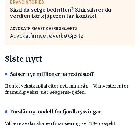
BRAND STORIES
Skal du selge bedriften? Slik sikrer du
verdien før kjøperen tar kontakt
ADVOKATFIRMAET ØVERBØ GJØRTZ
Advokatfirmaet Øverbø Gjørtz
Siste nytt
Satser nye millioner på restråstoff
Hentet vekstkapital etter nytt minusår. – Vi investerer for
framtidig vekst, sier Seagems-sjefen.
Forslår ny modell for fjordkryssingar
Vil lære av danskane i finansiering av E39-prosjekt.