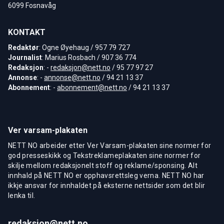
6099 Fosnavåg
KONTAKT
Redaktør
: Ogne Øyehaug / 957 79 727
Journalist
: Marius Rosbach / 907 36 774
Redaksjon
: -
redaksjon@nett.no
/ 95 77 97 27
Annonse
: -
annonse@nett.no
/ 94 21 13 37
Abonnement
: -
abonnement@nett.no
/ 94 21 13 37
Ver varsam-plakaten
NETT NO arbeider etter Ver Varsam-plakaten sine normer for
god presseskikk og Tekstreklameplakaten sine normer for
skilje mellom redaksjonelt stoff og reklame/sponsing. Alt
innhald på NETT NO er opphavsrettsleg verna. NETT NO har
ikkje ansvar for innhaldet på eksterne nettsider som det blir
lenka til.
redaksjon@nett.no