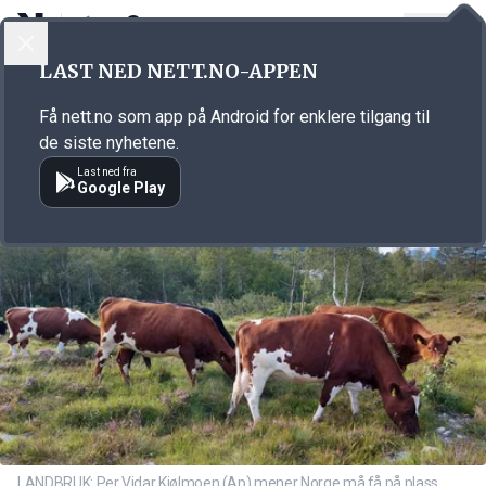
LOGG INN
MENY
Annonsørinnhold
LAST NED NETT.NO-APPEN
Link for annonse
Få nett.no som app på Android for enklere tilgang til
de siste nyhetene.
Last ned fra
Google Play
LANDBRUK: Per Vidar Kjølmoen (Ap) mener Norge må få på plass