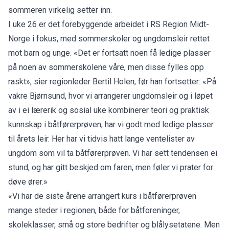
sommeren virkelig setter inn.
I uke 26 er det forebyggende arbeidet i RS Region Midt-
Norge i fokus, med sommerskoler og ungdomsleir rettet
mot barn og unge. «Det er fortsatt noen få ledige plasser
på noen av sommerskolene våre, men disse fylles opp
raskt», sier regionleder Bertil Holen, før han fortsetter: «På
vakre Bjørnsund, hvor vi arrangerer ungdomsleir og i løpet
av i ei lærerik og sosial uke kombinerer teori og praktisk
kunnskap i båtførerprøven, har vi godt med ledige plasser
til årets leir. Her har vi tidvis hatt lange ventelister av
ungdom som vil ta båtførerprøven. Vi har sett tendensen ei
stund, og har gitt beskjed om faren, men føler vi prater for
døve ører.»
«Vi har de siste årene arrangert kurs i båtførerprøven
mange steder i regionen, både for båtforeninger,
skoleklasser, små og store bedrifter og blålysetatene. Men