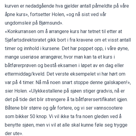
kurven er nedadgående hva gjelder antall påmeldte på våre
åpne kurs», fortsetter Holen, «og nå sist ved vår
ungdomsleir på Bjørnsund».
«Konkurransen om å arrangere kurs har tetnet til etter at
Sjøfartsdirektoratet gikk bort i fra kravene om et visst antall
timer og innhold i kursene. Det har poppet opp, i våre øyne,
mange useriøse arrangører, hvor man kan ta et kurs i
båtførerprøven og bestå eksamen i løpet av en dag eller
ettermiddag/kveld. Det verste eksempelet vi har hørt om
var på 4 timer. Nå må noen snart stoppe denne galskapen!»,
sier Holen. «Ulykkestallene på sjøen stiger gradvis, nå er
det på tide det blir strengere å ta båtførersertifikatet igjen.
Båtene blir større og går fortere, og vi ser vannscootere
som bikker 50 knop. Vi vil ikke ta fra noen gleden ved å
benytte sjøen, men vi vil at alle skal kunne føle seg trygge
der ute».