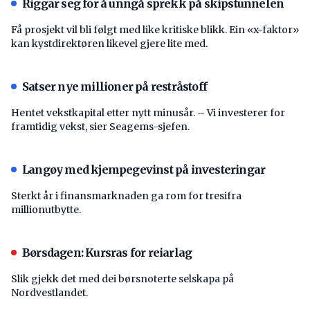
Riggar seg for å unngå sprekk på skipstunnelen
Få prosjekt vil bli følgt med like kritiske blikk. Ein «x-faktor»
kan kystdirektøren likevel gjere lite med.
Satser nye millioner på restråstoff
Hentet vekstkapital etter nytt minusår. – Vi investerer for
framtidig vekst, sier Seagems-sjefen.
Langøy med kjempegevinst på investeringar
Sterkt år i finansmarknaden ga rom for tresifra
millionutbytte.
Børsdagen: Kursras for reiarlag
Slik gjekk det med dei børsnoterte selskapa på
Nordvestlandet.