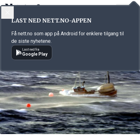
LOGG INN
MENY
Annonsørinnhold
LAST NED NETT.NO-APPEN
Link for annonse
Få nett.no som app på Android for enklere tilgang til
de siste nyhetene.
Last ned fra
Google Play