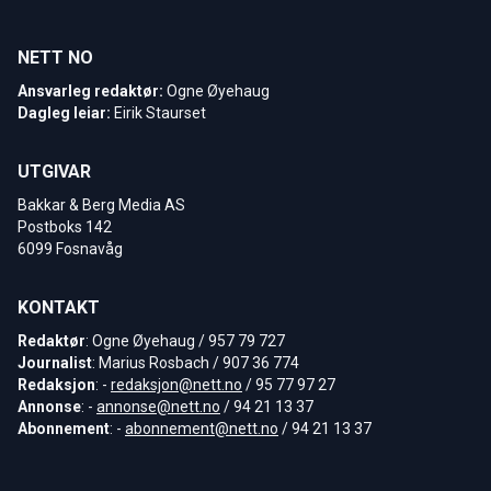
NETT NO
Ansvarleg redaktør:
Ogne Øyehaug
Dagleg leiar:
Eirik Staurset
UTGIVAR
Bakkar & Berg Media AS
Postboks 142
6099 Fosnavåg
KONTAKT
Redaktør
: Ogne Øyehaug / 957 79 727
Journalist
: Marius Rosbach / 907 36 774
Redaksjon
: -
redaksjon@nett.no
/ 95 77 97 27
Annonse
: -
annonse@nett.no
/ 94 21 13 37
Abonnement
: -
abonnement@nett.no
/ 94 21 13 37