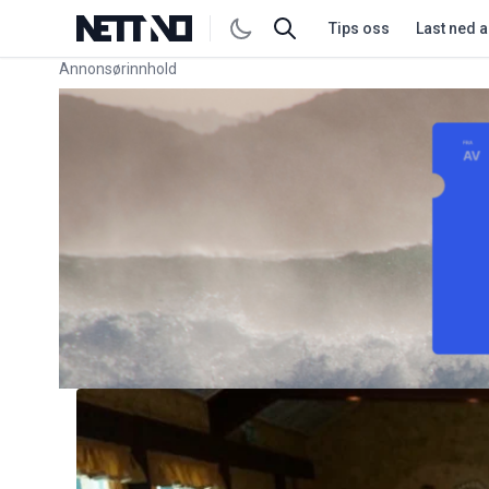
Tips oss
Last ned 
Annonsørinnhold
Link for annonse