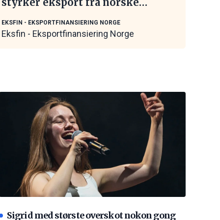
styrker eksport fra norske
maritime leverandører
EKSFIN - EKSPORTFINANSIERING NORGE
Eksfin - Eksportfinansiering Norge
Sigrid med største overskot nokon gong