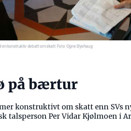
il en konstruktiv debatt om skatt. Foto: Ogne Øyehaug
ø på bærtur
er konstruktivt om skatt enn SVs nye
k talsperson Per Vidar Kjølmoen i Ar