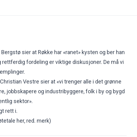
i Bergstø sier at Røkke har «ranet» kysten og ber han
g rettferdig fordeling er viktige diskusjoner. De må vi
templinger.
ristian Vestre sier at «vi trenger alle i det grønne
re, jobbskapere og industribyggere, folk i by og bygd
entlig sektor».
 rett i.
etale her, red. merk
)