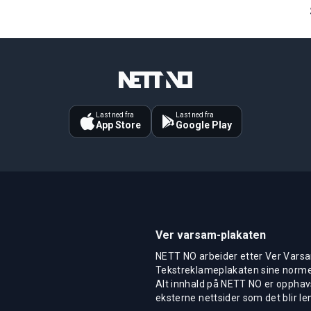
Last ned fra
Last ned fra
App Store
Google Play
Ver varsam-plakaten
NETT NO arbeider etter Ver Varsa
Tekstreklameplakaten sine normer
Alt innhald på NETT NO er opphavs
eksterne nettsider som det blir len