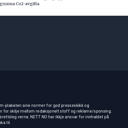
grunna Co2-avgifta.
m-plakaten sine normer for god presseskikk og
 for skilje mellom redaksjonelt stoff og reklame/sponsing.
rettsleg verna. NETT NO har ikkje ansvar for innhaldet på
ka til.