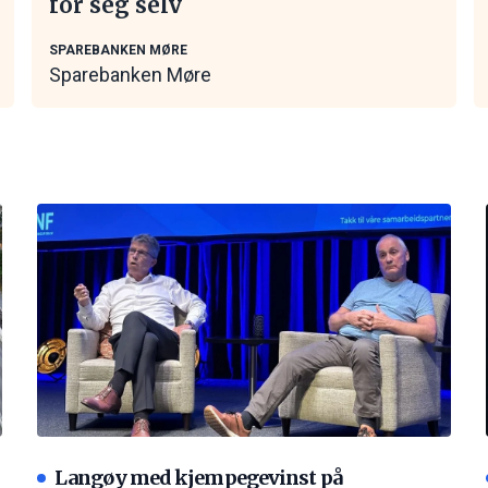
for seg selv
SPAREBANKEN MØRE
Sparebanken Møre
Langøy med kjempegevinst på