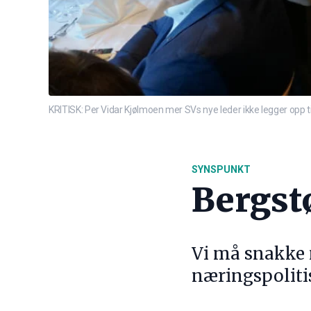
KRITISK: Per Vidar Kjølmoen mer SVs nye leder ikke legger opp t
SYNSPUNKT
Bergst
Vi må snakke m
næringspolitis