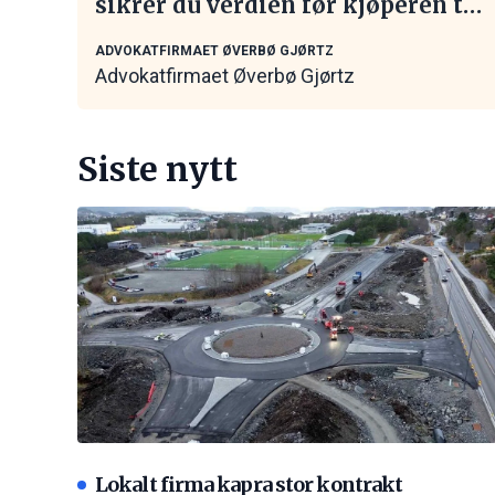
sikrer du verdien før kjøperen tar
kontakt
ADVOKATFIRMAET ØVERBØ GJØRTZ
Advokatfirmaet Øverbø Gjørtz
Siste nytt
Lokalt firma kapra stor kontrakt