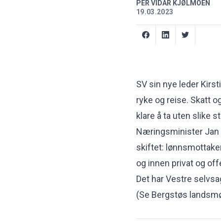
PER VIDAR KJØLMOEN
19.03.2023
SV sin nye leder Kirst
ryke og reise. Skatt o
klare å ta uten slike s
Næringsminister Jan Ch
skiftet: lønnsmottake
og innen privat og off
Det har Vestre selvsagt
(
Se Bergstøs landsmøt