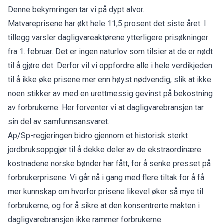
Denne bekymringen tar vi på dypt alvor.
Matvareprisene har økt hele 11,5 prosent det siste året. I
tillegg varsler dagligvareaktørene ytterligere prisøkninger
fra 1. februar. Det er ingen naturlov som tilsier at de er nødt
til å gjøre det. Derfor vil vi oppfordre alle i hele verdikjeden
til å ikke øke prisene mer enn høyst nødvendig, slik at ikke
noen stikker av med en urettmessig gevinst på bekostning
av forbrukerne. Her forventer vi at dagligvarebransjen tar
sin del av samfunnsansvaret.
Ap/Sp-regjeringen bidro gjennom et historisk sterkt
jordbruksoppgjør til å dekke deler av de ekstraordinære
kostnadene norske bønder har fått, for å senke presset på
forbrukerprisene. Vi går nå i gang med flere tiltak for å få
mer kunnskap om hvorfor prisene likevel øker så mye til
forbrukerne, og for å sikre at den konsentrerte makten i
dagligvarebransjen ikke rammer forbrukerne.