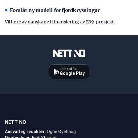
Forslår ny modell for fjordkryssingar
Vil lære av danskane i finansiering av E39-prosjekt.
Last ned fra
Google Play
NETT NO
Ansvarleg redaktør:
Ogne Øyehaug
Dagleg leiar:
Eirik Staurset