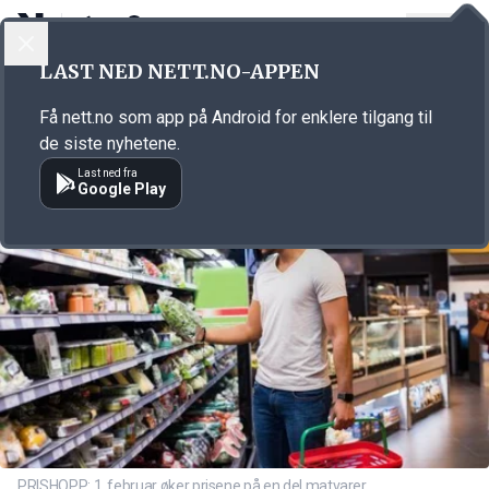
LOGG INN
MENY
Annonsørinnhold
LAST NED NETT.NO-APPEN
Link for annonse
Få nett.no som app på Android for enklere tilgang til
de siste nyhetene.
Last ned fra
Google Play
PRISHOPP: 1. februar øker prisene på en del matvarer.