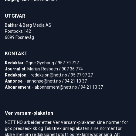
UTGIVAR
Bakkar & Berg Media AS
Postboks 142
6099 Fosnavåg
KONTAKT
Redaktør
: Ogne Øyehaug / 957 79 727
Journalist
: Marius Rosbach / 907 36 774
Redaksjon
: -
redaksjon@nett.no
/ 95 77 97 27
Annonse
: -
annonse@nett.no
/ 94 21 13 37
Abonnement
: -
abonnement@nett.no
/ 94 21 13 37
Ver varsam-plakaten
NETT NO arbeider etter Ver Varsam-plakaten sine normer for
god presseskikk og Tekstreklameplakaten sine normer for
skilje mellom redaksjonelt stoff og reklame/sponsing. Alt