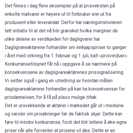
Det finnes i dag flere eksempler på at prisveksten på
enkelte matvarer er høyere ut til forbruker enn ut fra
produsent eller leverandør. Derfor har næringsministeren
tatt initiativ til at det nå blir gransket hvilke marginer de
ulike delene av verdikjeden for dagligvarer har.
Dagligvareaktørene forhandler om innkjøpspriser to ganger
i året med virkning fra 1. februar og 1. juli, kalt «prisvinduer».
Konkurransetilsynet får nå i oppgave å se nærmere på
konsekvensene av dagligvareaktørenes prissignalisering.
Vi setter også i gang
en utredning av
hvordan måten
dagligvareaktørene forhandler på kan ha konsekvenser for
prisdannelsen, for å få på plass mulige tiltak.
Det er urovekkende at aktører i markedet går ut i mediene
og varsler om prisøkninger før de faktisk skjer. Dette kan
føre til mindre konkurranse, fordi det blir lettere å øke egne
priser når alle forventer at prisene vil øke. Dette er en