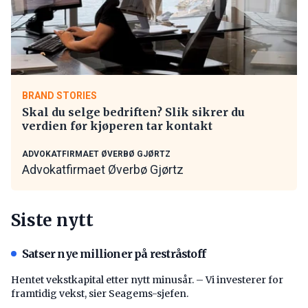
BRAND STORIES
Skal du selge bedriften? Slik sikrer du
verdien før kjøperen tar kontakt
ADVOKATFIRMAET ØVERBØ GJØRTZ
Advokatfirmaet Øverbø Gjørtz
Siste nytt
Satser nye millioner på restråstoff
Hentet vekstkapital etter nytt minusår. – Vi investerer for
framtidig vekst, sier Seagems-sjefen.