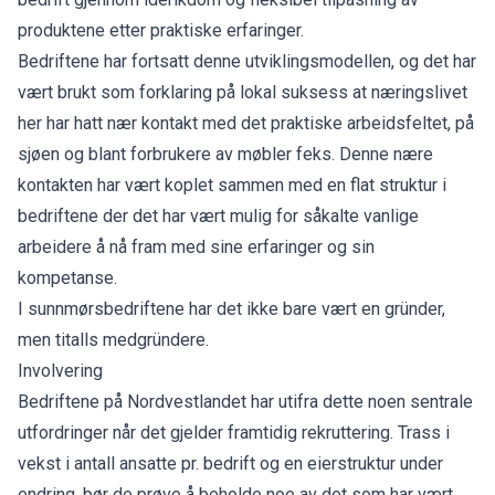
produktene etter praktiske erfaringer.
Bedriftene har fortsatt denne utviklingsmodellen, og det har
vært brukt som forklaring på lokal suksess at næringslivet
her har hatt nær kontakt med det praktiske arbeidsfeltet, på
sjøen og blant forbrukere av møbler feks. Denne nære
kontakten har vært koplet sammen med en flat struktur i
bedriftene der det har vært mulig for såkalte vanlige
arbeidere å nå fram med sine erfaringer og sin
kompetanse.
I sunnmørsbedriftene har det ikke bare vært en gründer,
men titalls medgründere.
Involvering
Bedriftene på Nordvestlandet har utifra dette noen sentrale
utfordringer når det gjelder framtidig rekruttering. Trass i
vekst i antall ansatte pr. bedrift og en eierstruktur under
endring, bør de prøve å beholde noe av det som har vært