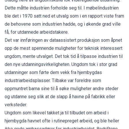
Dette måtte industrien forholde seg til. I møbelindustrien
ble det i 1970 satt ned et utvalg som i en rapport viste fram
de behovene som industrien hadde, og i økende grad ville
få, for utdannede arbeidstakere.
Det var innføringen av dataassistert produksjon som åpnet
opp de mest spennende muligheter for teknisk interessert
ungdom, mente utvalget. Det tok tid å tilpasse industrien til
den nye utdanningsvirkeligheten. Ungdom tok i stor grad
utdanninger som førte dem vekk fra hjembygdas
industriarbeidsplasser. Tilbake var foreldre som
oppmuntret barna sine til å søke muligheter andre steder
og utdanne seg slik at de slapp å havne på fabrikk eller
verksteder.
Ungdom som likevel takket ja til tilbudet om arbeid i
hjembygda havnet ofte i rutinepreget arbeid, og ble heller
ikke gode ambassadører for industriarbeidet. Bedriftene