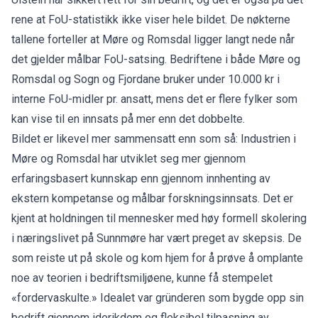
rene at FoU-statistikk ikke viser hele bildet. De nøkterne
tallene forteller at Møre og Romsdal ligger langt nede når
det gjelder målbar FoU-satsing. Bedriftene i både Møre og
Romsdal og Sogn og Fjordane bruker under 10.000 kr i
interne FoU-midler pr. ansatt, mens det er flere fylker som
kan vise til en innsats på mer enn det dobbelte.
Bildet er likevel mer sammensatt enn som så: Industrien i
Møre og Romsdal har utviklet seg mer gjennom
erfaringsbasert kunnskap enn gjennom innhenting av
ekstern kompetanse og målbar forskningsinnsats. Det er
kjent at holdningen til mennesker med høy formell skolering
i næringslivet på Sunnmøre har vært preget av skepsis. De
som reiste ut på skole og kom hjem for å prøve å omplante
noe av teorien i bedriftsmiljøene, kunne få stempelet
«fordervaskulte.» Idealet var gründeren som bygde opp sin
bedrift gjennom iderikdom og fleksibel tilpasning av