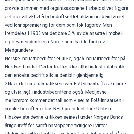
prøvde sammen med organisasjonene i arbeidslivet å gjøre
det mer attraktivt å ta bedriftsrettet utdanning, blant annet
ved lønnspremiering for dem som tok fagbrev. Men
fremdeles i 1983 var det bare 3 % av de ansatte i møbel-
og trevareindustrien i Norge som hadde fagbrev.
Medgründere
Norske industribedrifter er ulike, også industribedrifter på
Nordvestlandet. Derfor treffer ikke alltid industristatistikk
den enkelte bedrift slik at den blir gjenkjennelig.
Slik er det med statistikken over FoU-innsats (forsknings-
og utvikling) i industribedriftene også. Med jevne
mellomrom kommer det tall som viser at FoU-innsatsen i
norske bedrifter er lav. NHO-president Tore Ulstein
tilbakeviste denne kritikken seinest under Norges Banks
årlige treff for samfunnstoppene tidligere i vinter.
Ulstein har sikkert rett for sin bedrift, og det er også på det