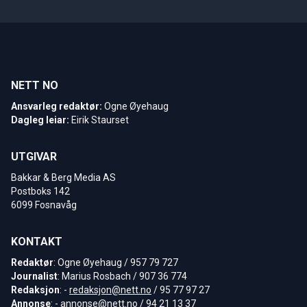
NETT NO
Ansvarleg redaktør:
Ogne Øyehaug
Dagleg leiar:
Eirik Staurset
UTGIVAR
Bakkar & Berg Media AS
Postboks 142
6099 Fosnavåg
KONTAKT
Redaktør
: Ogne Øyehaug / 957 79 727
Journalist
: Marius Rosbach / 907 36 774
Redaksjon
: -
redaksjon@nett.no
/ 95 77 97 27
Annonse
: -
annonse@nett.no
/ 94 21 13 37