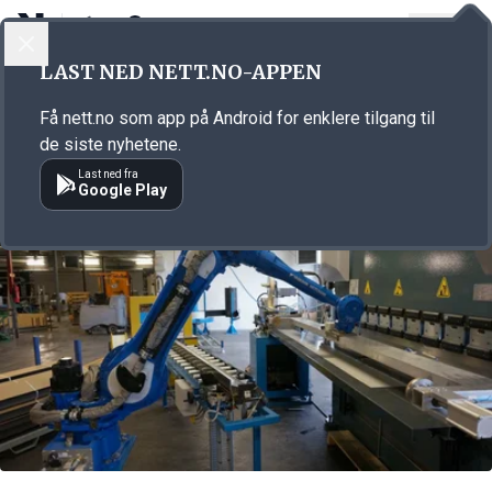
LOGG INN
MENY
Annonsørinnhold
LAST NED NETT.NO-APPEN
Link for annonse
Få nett.no som app på Android for enklere tilgang til
de siste nyhetene.
Last ned fra
Google Play