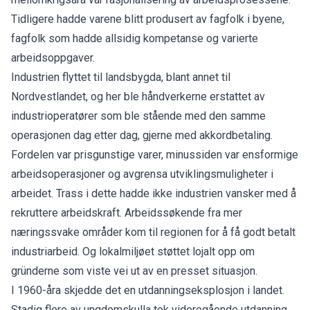
Tidligere hadde varene blitt produsert av fagfolk i byene,
fagfolk som hadde allsidig kompetanse og varierte
arbeidsoppgaver.
Industrien flyttet til landsbygda, blant annet til
Nordvestlandet, og her ble håndverkerne erstattet av
industrioperatører som ble stående med den samme
operasjonen dag etter dag, gjerne med akkordbetaling.
Fordelen var prisgunstige varer, minussiden var ensformige
arbeidsoperasjoner og avgrensa utviklingsmuligheter i
arbeidet. Trass i dette hadde ikke industrien vansker med å
rekruttere arbeidskraft. Arbeidssøkende fra mer
næringssvake områder kom til regionen for å få godt betalt
industriarbeid. Og lokalmiljøet støttet lojalt opp om
gründerne som viste vei ut av en presset situasjon.
I 1960-åra skjedde det en utdanningseksplosjon i landet.
Stadig flere av ungdomskulla tok videregående utdanning.