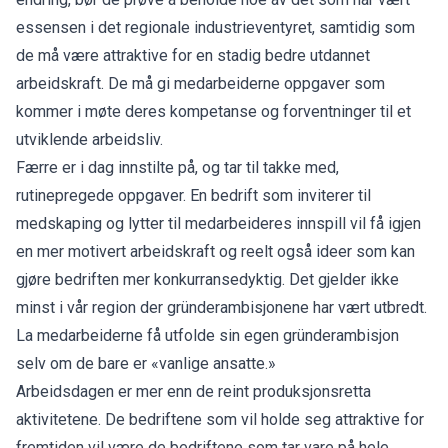
essensen i det regionale industrieventyret, samtidig som
de må være attraktive for en stadig bedre utdannet
arbeidskraft. De må gi medarbeiderne oppgaver som
kommer i møte deres kompetanse og forventninger til et
utviklende arbeidsliv.
Færre er i dag innstilte på, og tar til takke med,
rutinepregede oppgaver. En bedrift som inviterer til
medskaping og lytter til medarbeideres innspill vil få igjen
en mer motivert arbeidskraft og reelt også ideer som kan
gjøre bedriften mer konkurransedyktig. Det gjelder ikke
minst i vår region der gründerambisjonene har vært utbredt.
La medarbeiderne få utfolde sin egen gründerambisjon
selv om de bare er «vanlige ansatte.»
Arbeidsdagen er mer enn de reint produksjonsretta
aktivitetene. De bedriftene som vil holde seg attraktive for
fremtiden vil være de bedriftene som tar vare på hele