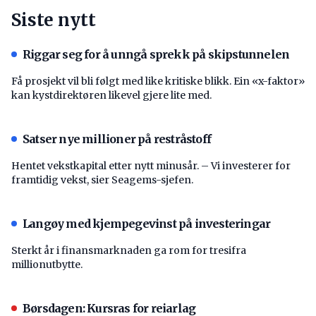
Siste nytt
Riggar seg for å unngå sprekk på skipstunnelen
Få prosjekt vil bli følgt med like kritiske blikk. Ein «x-faktor»
kan kystdirektøren likevel gjere lite med.
Satser nye millioner på restråstoff
Hentet vekstkapital etter nytt minusår. – Vi investerer for
framtidig vekst, sier Seagems-sjefen.
Langøy med kjempegevinst på investeringar
Sterkt år i finansmarknaden ga rom for tresifra
millionutbytte.
Børsdagen: Kursras for reiarlag