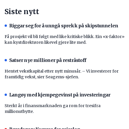
Siste nytt
Riggar seg for å unngå sprekk på skipstunnelen
Få prosjekt vil bli følgt med like kritiske blikk. Ein «x-faktor»
kan kystdirektøren likevel gjere lite med.
Satser nye millioner på restråstoff
Hentet vekstkapital etter nytt minusår. – Vi investerer for
framtidig vekst, sier Seagems-sjefen.
Langøy med kjempegevinst på investeringar
Sterkt år i finansmarknaden ga rom for tresifra
millionutbytte.