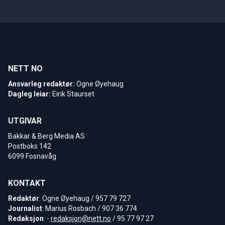
NETT NO
Ansvarleg redaktør:
Ogne Øyehaug
Dagleg leiar:
Eirik Staurset
UTGIVAR
Bakkar & Berg Media AS
Postboks 142
6099 Fosnavåg
KONTAKT
Redaktør
: Ogne Øyehaug / 957 79 727
Journalist
: Marius Rosbach / 907 36 774
Redaksjon
: -
redaksjon@nett.no
/ 95 77 97 27