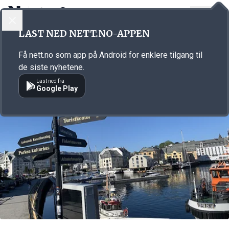
LOGG INN
MENY
Annonsørinnhold
LAST NED NETT.NO-APPEN
Link for annonse
Få nett.no som app på Android for enklere tilgang til
de siste nyhetene.
Last ned fra
Google Play