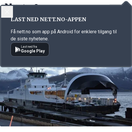
LOGG INN
MENY
Annonsørinnhold
LAST NED NETT.NO-APPEN
Link for annonse
Få nett.no som app på Android for enklere tilgang til
de siste nyhetene.
Last ned fra
Google Play