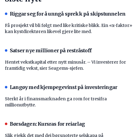
Riggar seg for å unngå sprekk på skipstunnelen
Få prosjekt vil bli følgt med like kritiske blikk. Ein «x-faktor»
kan kystdirektøren likevel gjere lite med.
Satser nye millioner på restråstoff
Hentet vekstkapital etter nytt minusår. – Vi investerer for
framtidig vekst, sier Seagems-sjefen.
Langøy med kjempegevinst på investeringar
Sterkt år i finansmarknaden ga rom for tresifra
millionutbytte.
Børsdagen: Kursras for reiarlag
Slik gjekk det med dei børsnoterte selskapa på