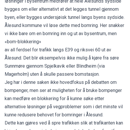
løsninger i bysentrum medfører at hele Ålesunds sydside
bygges om eller alternativt at det legges tunnel gjennom
byen, eller bygges undersjøisk tunnel langs byens sydside.
Ålesund kommune vil løse dette med bomring. Her snakker
vi ikke bare om en bomring inn og ut av bysentrum, men
«bom-blokkering»
av all ferdsel for trafikk langs E39 og riksvei 60 ut av
Ålesund. Det blir eksempelvis ikke mulig å kjøre fra søre
Sunnmøre gjennom Spjelkavik eller Blindheim (via
Magerholm) uten å skulle passere bomstasjon.
Jeg har i denne saken ikke hovedfokus på debatten om
bompenger, men ser at muligheten for å bruke bompenger
kan medføre en blokkering for å kunne søke etter
alternative løsninger på vegproblemer som i det minste vil
kunne redusere behovet for bomringer i Ålesund.
Dette kan gjøres ved å spre trafikken slik at trafikanten kan