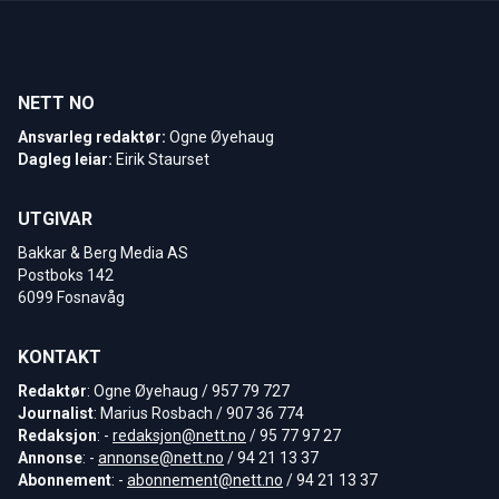
NETT NO
Ansvarleg redaktør:
Ogne Øyehaug
Dagleg leiar:
Eirik Staurset
UTGIVAR
Bakkar & Berg Media AS
Postboks 142
6099 Fosnavåg
KONTAKT
Redaktør
: Ogne Øyehaug / 957 79 727
Journalist
: Marius Rosbach / 907 36 774
Redaksjon
: -
redaksjon@nett.no
/ 95 77 97 27
Annonse
: -
annonse@nett.no
/ 94 21 13 37
Abonnement
: -
abonnement@nett.no
/ 94 21 13 37