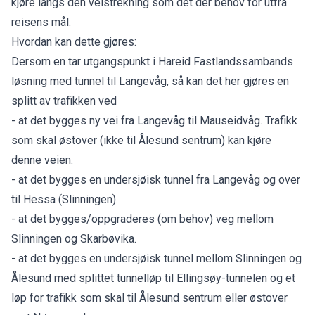
kjøre langs den veistrekning som det der behov for utfra
reisens mål.
Hvordan kan dette gjøres:
Dersom en tar utgangspunkt i Hareid Fastlandssambands
løsning med tunnel til Langevåg, så kan det her gjøres en
splitt av trafikken ved
- at det bygges ny vei fra Langevåg til Mauseidvåg. Trafikk
som skal østover (ikke til Ålesund sentrum) kan kjøre
denne veien.
- at det bygges en undersjøisk tunnel fra Langevåg og over
til Hessa (Slinningen).
- at det bygges/oppgraderes (om behov) veg mellom
Slinningen og Skarbøvika.
- at det bygges en undersjøisk tunnel mellom Slinningen og
Ålesund med splittet tunnelløp til Ellingsøy-tunnelen og et
løp for trafikk som skal til Ålesund sentrum eller østover