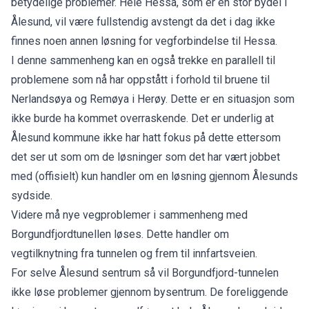
betydelige problemer. Hele Hessa, som er en stor bydel i
Ålesund, vil være fullstendig avstengt da det i dag ikke
finnes noen annen løsning for vegforbindelse til Hessa.
I denne sammenheng kan en også trekke en parallell til
problemene som nå har oppstått i forhold til bruene til
Nerlandsøya og Remøya i Herøy. Dette er en situasjon som
ikke burde ha kommet overraskende. Det er underlig at
Ålesund kommune ikke har hatt fokus på dette ettersom
det ser ut som om de løsninger som det har vært jobbet
med (offisielt) kun handler om en løsning gjennom Ålesunds
sydside.
Videre må nye vegproblemer i sammenheng med
Borgundfjordtunellen løses. Dette handler om
vegtilknytning fra tunnelen og frem til innfartsveien.
For selve Ålesund sentrum så vil Borgundfjord-tunnelen
ikke løse problemer gjennom bysentrum. De foreliggende