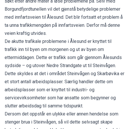
søkt etter andre måter å løse problemene på. Selv med
Borgundfjordtunellen vil det gjenstå betydelige problemer
med innfartsveien til Ålesund. Det blir fortsatt et problem å
ta unna trafikkmengden på innfartsveien. Derfor må denne
veien kraftig utvides.
De akutte trafikale problemene i Ålesund er knyttet til
trafikk inn til byen om morgenen og ut av byen om
ettermiddagen. Dette er trafikk som går gjennom Ålesunds
sydside – og utover Nedre Strandgate ut til Steinvågen.
Dette skyldes at det i området Steinvågen og Skarbøvika er
et stort antall arbeidsplasser. Særlig handler dette om
arbeidsplasser som er knyttet til industri- og
servicevirksomheter som har ansatte som begynner og
slutter arbeidsdag til samme tidspunkt.
Dersom det oppstår en ulykke eller annen hendelse som
stenger brua i Steinvågen, så vil dette selvsagt skape