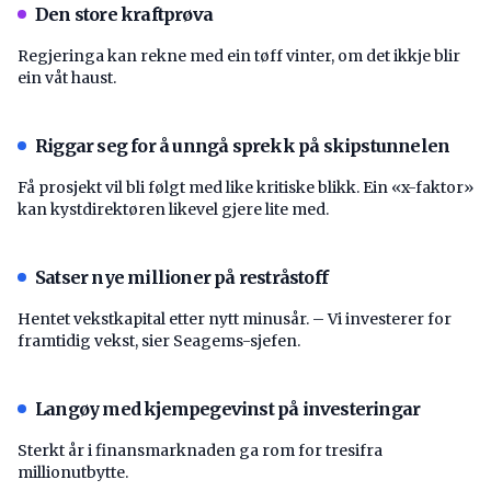
Den store kraftprøva
Regjeringa kan rekne med ein tøff vinter, om det ikkje blir
ein våt haust.
Riggar seg for å unngå sprekk på skipstunnelen
Få prosjekt vil bli følgt med like kritiske blikk. Ein «x-faktor»
kan kystdirektøren likevel gjere lite med.
Satser nye millioner på restråstoff
Hentet vekstkapital etter nytt minusår. – Vi investerer for
framtidig vekst, sier Seagems-sjefen.
Langøy med kjempegevinst på investeringar
Sterkt år i finansmarknaden ga rom for tresifra
millionutbytte.