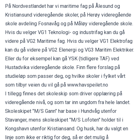
På Nordvestlandet har vi maritime fag på Ålesund og
Kristiansund videregående skoler, på Herøy videregående
skole avdeling Fosnavåg og på Måløy videregående skole.
Hvis du velger VG1 Teknologi- og industrifag kan du gå
videre på VG2 Maritime fag. Hvis du velger VG1 Elektrofag
kan du gå videre på VG2 Elenergi og VG3 Maritim Elektriker.
Eller du for eksempel kan gå YSK (tidligere TAF) ved
Hustadvika videregående skole. Finn flere forslag på
studieløp som passer deg, og hvilke skoler i fylket vårt
som tilbyr veien du vil gå på
www.havspeilet.no
I tillegg finnes det skoleskip som driver opplæring på
videregående nivå, og som tar inn ungdom fra hele landet.
Skoleskipet "M/S Gann" har base i Hundvåg utenfor
Stavanger, mens skoleskipet "M/S Lofoten" holder til i
Kongshavn utenfor Kristiansand. Og husk, har du valgt en
linje som ikke er riktig for deg, så er det mulig å