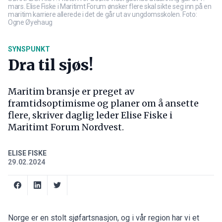
mars. Elise Fiske i Maritimt Forum ønsker flere skal sikte seg inn på en
maritim karriere allerede i det de går ut av ungdomsskolen. Foto:
Ogne Øyehaug
SYNSPUNKT
Dra til sjøs!
Maritim bransje er preget av
framtidsoptimisme og planer om å ansette
flere, skriver daglig leder Elise Fiske i
Maritimt Forum Nordvest.
ELISE FISKE
29.02.2024
Norge er en stolt sjøfartsnasjon, og i vår region har vi et