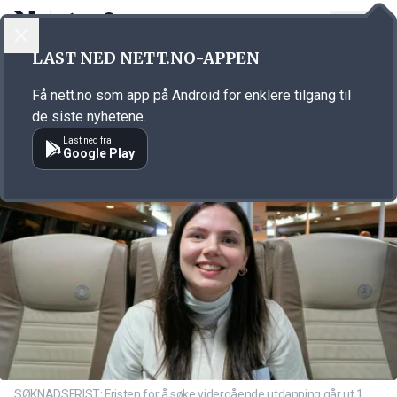
LOGG INN
MENY
Annonsørinnhold
LAST NED NETT.NO-APPEN
Link for annonse
Få nett.no som app på Android for enklere tilgang til
de siste nyhetene.
Last ned fra
Google Play
SØKNADSFRIST: Fristen for å søke vidergående utdanning går ut 1.