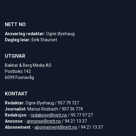
NETT NO
Ansvarleg redaktør:
Ogne Øyehaug
Dagleg leiar:
Eirik Staurset
UTGIVAR
Bakkar & Berg Media AS
Postboks 142
6099 Fosnavåg
KONTAKT
Redaktør
: Ogne Øyehaug / 957 79 727
Journalist
: Marius Rosbach / 907 36 774
Redaksjon
: -
redaksjon@nett.no
/ 95 77 97 27
Annonse
: -
annonse@nett.no
/ 94 21 13 37
Abonnement
: -
abonnement@nett.no
/ 94 21 13 37