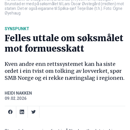
Brunstad er med på søksmålet til Lars Oscar Øvstegård (midten) mot
staten. Det er også eigarane til Spilka-sjef Terje Bøe (t.h.). Foto: Ogne
Øyehaug
SYNSPUNKT
Felles uttale om søksmålet
mot formuesskatt
Kven andre enn rettssystemet kan ha siste
ordet i ein tvist om tolking av lovverket, spør
SMB Norge og ei rekke næringslag i regionen.
HEIDI NAKKEN
09.02.2026