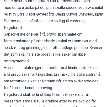
Store deler av næringslivet i på Nordvestlandet ønskjer
med dette å peike på dei prinsipielle sidene ved søksmålet
reist av
Lars Oscar Øvstegård
, Olaug Gunvor Brunstad, Bjørn
Stafset og Laila Stafset, som no
ligg til vurdering i
Høgsterett
.
Saksøkarane ønskjer å få prøvd spørsmålet om
formuesskatten på arbeidande kapital er i samsvar med
norsk rett og grunnleggande rettsstatlege prinsipp. Kven er
det som skal ha siste ordet i slike saker om ikkje
rettssystemet?
Vi ser no at staten gjer sitt beste for å hindre saksøkarane
å få prøvd saka for tingretten. Ein må kunne stille spørsmål
om rettstryggleiken er ivaretatt når staten aktivt arbeider
for å hindre domstolsprøving.
Høgsterett skal no ta stilling til om saksøkarane får
presentert saka i si fulle breidde etter tvistelova, og får