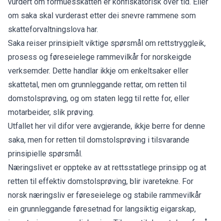
vurdert om formuesskatten er konfiskatorisk over tid. Eller
om saka skal vurderast etter dei snevre rammene som
skatteforvaltningslova har.
Saka reiser prinsipielt viktige spørsmål om rettstryggleik,
prosess og føreseielege rammevilkår for norskeigde
verksemder. Dette handlar ikkje om enkeltsaker eller
skattetal, men om grunnleggande rettar, om retten til
domstolsprøving, og om staten legg til rette for, eller
motarbeider, slik prøving.
Utfallet her vil difor vere avgjerande, ikkje berre for denne
saka, men for retten til domstolsprøving i tilsvarande
prinsipielle spørsmål.
Næringslivet er oppteke av at rettsstatlege prinsipp og at
retten til effektiv domstolsprøving, blir ivaretekne. For
norsk næringsliv er føreseielege og stabile rammevilkår
ein grunnleggande føresetnad for langsiktig eigarskap,