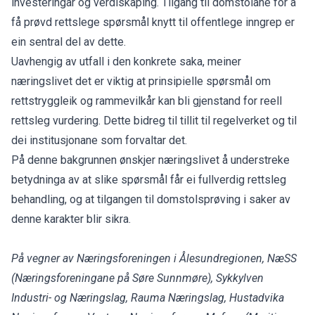
investeringar og verdiskaping. Tilgang til domstolane for å
få prøvd rettslege spørsmål knytt til offentlege inngrep er
ein sentral del av dette.
Uavhengig av utfall i den konkrete saka, meiner
næringslivet det er viktig at prinsipielle spørsmål om
rettstryggleik og rammevilkår kan bli gjenstand for reell
rettsleg vurdering. Dette bidreg til tillit til regelverket og til
dei institusjonane som forvaltar det.
På denne bakgrunnen ønskjer næringslivet å understreke
betydninga av at slike spørsmål får ei fullverdig rettsleg
behandling, og at tilgangen til domstolsprøving i saker av
denne karakter blir sikra.
På vegner av Næringsforeningen i Ålesundregionen, NæSS
(Næringsforeningane på Søre Sunnmøre), Sykkylven
Industri- og Næringslag, Rauma Næringslag, Hustadvika