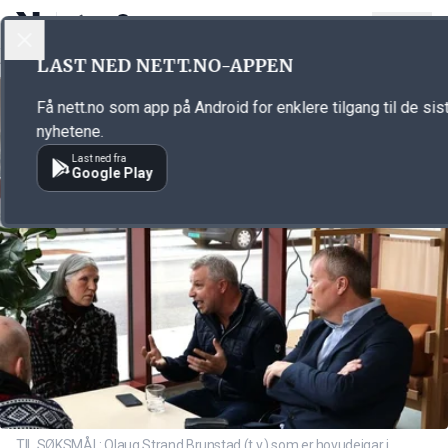
LOGG INN
MENY
Annonsørinnhold
LAST NED NETT.NO-APPEN
Link for annonse
Få nett.no som app på Android for enklere tilgang til de sis
nyhetene.
Last ned fra
Google Play
TIL SØKSMÅL: Olaug Strand Brunstad (t.v.) som er hovudeigar i