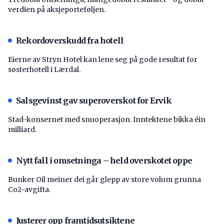
verdien på aksjeporteføljen.
Rekordoverskudd fra hotell
Eierne av Stryn Hotel kan lene seg på gode resultat for
søsterhotell i Lærdal.
Salsgevinst gav superoverskot for Ervik
Stad-konsernet med snuoperasjon. Inntektene bikka éin
milliard.
Nytt fall i omsetninga – held overskotet oppe
Bunker Oil meiner dei går glepp av store volum grunna
Co2-avgifta.
Justerer opp framtidsutsiktene