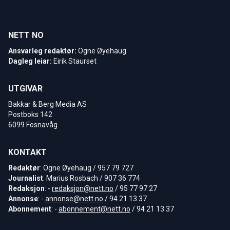
NETT NO
Ansvarleg redaktør:
Ogne Øyehaug
Dagleg leiar:
Eirik Staurset
UTGIVAR
Bakkar & Berg Media AS
Postboks 142
6099 Fosnavåg
KONTAKT
Redaktør
: Ogne Øyehaug / 957 79 727
Journalist
: Marius Rosbach / 907 36 774
Redaksjon
: -
redaksjon@nett.no
/ 95 77 97 27
Annonse
: -
annonse@nett.no
/ 94 21 13 37
Abonnement
: -
abonnement@nett.no
/ 94 21 13 37