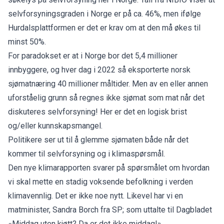
selvforsyningsgraden i Norge er på ca. 46%, men ifølge
Hurdalsplattformen er det er krav om at den må økes til
minst 50%.
For paradokset er at i Norge bor det 5,4 millioner
innbyggere, og hver dag i 2022 så eksporterte norsk
sjømatnæring 40 millioner måltider. Men av en eller annen
uforståelig grunn så regnes ikke sjømat som mat når det
diskuteres selvforsyning! Her er det en logisk brist
og/eller kunnskapsmangel.
Politikere ser ut til å glemme sjømaten både når det
kommer til selvforsyning og i klimaspørsmål.
Den nye klimarapporten svarer på spørsmålet om hvordan
vi skal mette en stadig voksende befolkning i verden
klimavennlig. Det er ikke noe nytt. Likevel har vi en
matminister, Sandra Borch fra SP; som uttalte til Dagbladet
«Middag uten kjøtt? Da er det ikke middag!»