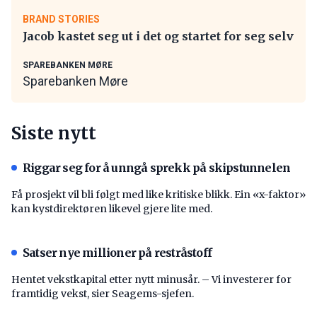
BRAND STORIES
Jacob kastet seg ut i det og startet for seg selv
SPAREBANKEN MØRE
Sparebanken Møre
Siste nytt
Riggar seg for å unngå sprekk på skipstunnelen
Få prosjekt vil bli følgt med like kritiske blikk. Ein «x-faktor»
kan kystdirektøren likevel gjere lite med.
Satser nye millioner på restråstoff
Hentet vekstkapital etter nytt minusår. – Vi investerer for
framtidig vekst, sier Seagems-sjefen.