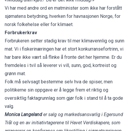
Vi har med andre ord en matminister som ikke har forstått
sjømatens betydning, hverken for havnasjonen Norge, for
norsk folkehelse eller for klimaet.
Forbrukerkrav
Forbrukeren setter stadig krav til mer klimavennlig og sunn
mat. Vi i fiskerinæringen har et stort konkurransefortrinn, vi
har bare ikke vært så flinke å fronte det her hjemme. Er du
fremdeles i tvil så leverer vi vill, sunn, god, kortreist og
grønn mat.
Folk må selvsagt bestemme selv hva de spiser, men
politikerne sin oppgave er å legge frem et riktig og
oversiktlig faktagrunnlag som gjør folk i stand til å ta gode
valg.
Monica Langeland
er salg og markedsansvarlig i Egersund
Trål og en av initiativtagerene til Havet Verdiskapere, som
arrangerer en konferanse om likestilling i sjømatnæringen.