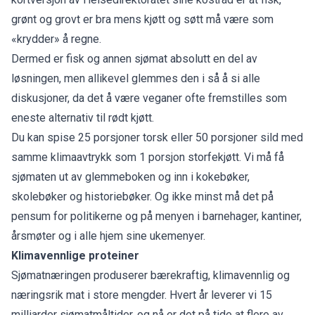
grønt og grovt er bra mens kjøtt og søtt må være som
«krydder» å regne.
Dermed er fisk og annen sjømat absolutt en del av
løsningen, men allikevel glemmes den i så å si alle
diskusjoner, da det å være veganer ofte fremstilles som
eneste alternativ til rødt kjøtt.
Du kan spise 25 porsjoner torsk eller 50 porsjoner sild med
samme klimaavtrykk som 1 porsjon storfekjøtt. Vi må få
sjømaten ut av glemmeboken og inn i kokebøker,
skolebøker og historiebøker. Og ikke minst må det på
pensum for politikerne og på menyen i barnehager, kantiner,
årsmøter og i alle hjem sine ukemenyer.
Klimavennlige proteiner
Sjømatnæringen produserer bærekraftig, klimavennlig og
næringsrik mat i store mengder. Hvert år leverer vi 15
milliarder sjømatmåltider, og nå er det på tide at flere av