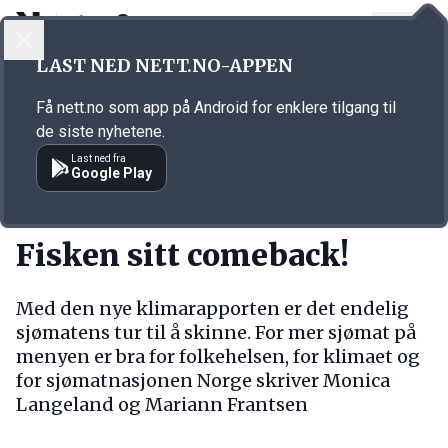
LOGG INN
MENY
Annonsørinnhold
LAST NED NETT.NO-APPEN
Link for annonse
Få nett.no som app på Android for enklere tilgang til
de siste nyhetene.
Last ned fra
Google Play
SYNSPUNKT
Fisken sitt comeback!
Med den nye klimarapporten er det endelig
sjømatens tur til å skinne. For mer sjømat på
menyen er bra for folkehelsen, for klimaet og
for sjømatnasjonen Norge skriver Monica
Langeland og Mariann Frantsen