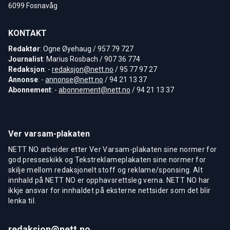
6099 Fosnavåg
KONTAKT
Redaktør
: Ogne Øyehaug / 957 79 727
Journalist
: Marius Rosbach / 907 36 774
Redaksjon
: -
redaksjon@nett.no
/ 95 77 97 27
Annonse
: -
annonse@nett.no
/ 94 21 13 37
Abonnement
: -
abonnement@nett.no
/ 94 21 13 37
Ver varsam-plakaten
NETT NO arbeider etter Ver Varsam-plakaten sine normer for
god presseskikk og Tekstreklameplakaten sine normer for
skilje mellom redaksjonelt stoff og reklame/sponsing. Alt
innhald på NETT NO er opphavsrettsleg verna. NETT NO har
ikkje ansvar for innhaldet på eksterne nettsider som det blir
lenka til.
redaksjon@nett.no