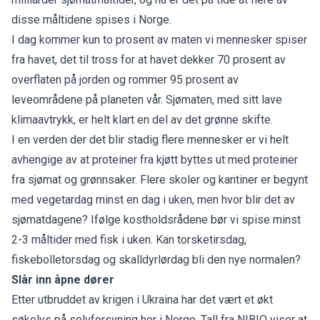
disse måltidene spises i Norge.
I dag kommer kun to prosent av maten vi mennesker spiser
fra havet, det til tross for at havet dekker 70 prosent av
overflaten på jorden og rommer 95 prosent av
leveområdene på planeten vår. Sjømaten, med sitt lave
klimaavtrykk, er helt klart en del av det grønne skifte.
I en verden der det blir stadig flere mennesker er vi helt
avhengige av at proteiner fra kjøtt byttes ut med proteiner
fra sjømat og grønnsaker. Flere skoler og kantiner er begynt
med vegetardag minst en dag i uken, men hvor blir det av
sjømatdagene? Ifølge kostholdsrådene bør vi spise minst
2-3 måltider med fisk i uken. Kan torsketirsdag,
fiskebolletorsdag og skalldyrlørdag bli den nye normalen?
Slår inn åpne dører
Etter utbruddet av krigen i Ukraina har det vært et økt
søkelys på selvforsyning her i Norge. Tall fra NIBIO viser at