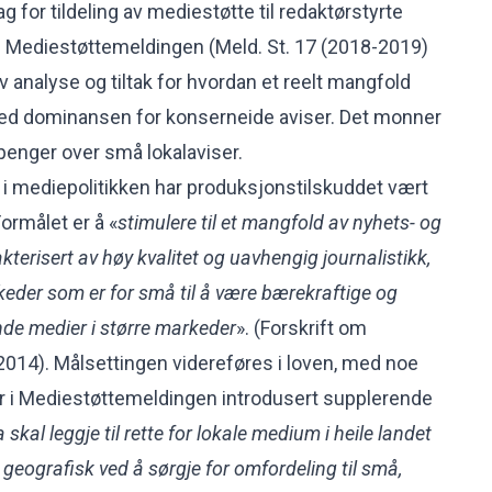
ag for tildeling av mediestøtte til redaktørstyrte
i Mediestøttemeldingen (Meld. St. 17 (2018-2019)
 analyse og tiltak for hvordan et reelt mangfold
ed dominansen for konserneide aviser. Det monner
 penger over små lokalaviser.
r i mediepolitikken har produksjonstilskuddet vært
Formålet er å «
stimulere til et mangfold av nyhets- og
kterisert av høy kvalitet og uavhengig journalistikk,
keder som er for små til å være bærekraftige og
ende medier i større markeder
». (Forskrift om
014). Målsettingen videreføres i loven, med noe
 er i Mediestøttemeldingen introdusert supplerende
skal leggje til rette for lokale medium i heile landet
 geografisk ved å sørgje for omfordeling til små,