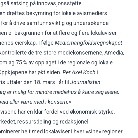
også satsing på innovasjonsstøtte.
en drøftes bekymring for lokale avismediers
for å drive samfunnsviktig og undersøkende
en er bakgrunnen for at flere og flere lokalaviser
enes eierskap. I følge
Mediemangfoldsregnskapet
kontrollerte de tre store mediekonsernene, Amedia,
omlag 75 % av opplaget i de regionale og lokale
Oppkjøpene har økt siden.
Per Axel Koch
i
 uttaler den 18. mars i år til
Journalisten
:
 dag er mulig for mindre mediehus å klare seg alene.
id eller være med i konsern.»
visene har en klar fordel ved økonomisk styrke,
kedet, ressursdeling og redaksjonell
minerer helt med lokalaviser i hver «sine» regioner.