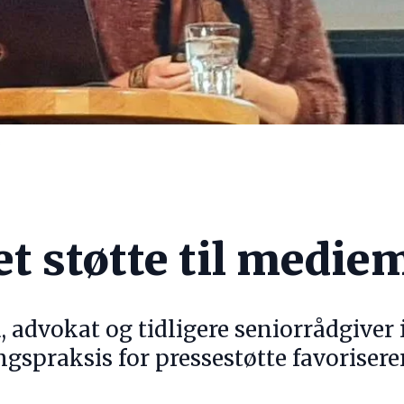
s
et støtte til medi
 advokat og tidligere seniorrådgiver 
ngspraksis for pressestøtte favoriser