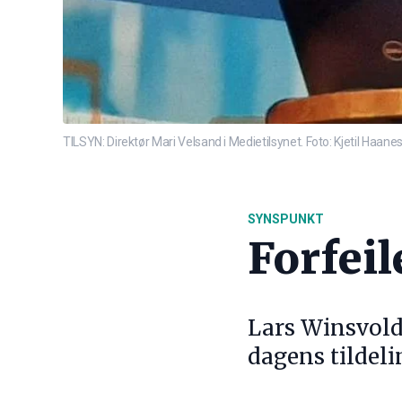
TILSYN: Direktør Mari Velsand i Medietilsynet. Foto: Kjetil Haane
SYNSPUNKT
Forfeil
Lars Winsvold,
dagens tildeli