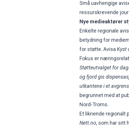
Små uavhengige aviser
ressurskrevende journ
Nye medieaktører st
Enkelte regionale avis
betydning for mediema
for støtte. Avisa
Kyst 
Fokus er næringsrelater
Støtteutvalget for da
og fjord gis dispensas
utkantene i et avgren
begrunnet med at publ
Nord-Troms.
Et liknende regionalt
Nett.no
, som har sitt