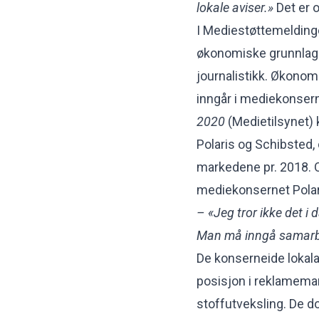
lokale aviser.»
Det er 
I Mediestøttemelding
økonomiske grunnlag 
journalistikk. Økonomi
inngår i mediekonsern
2020
(Medietilsynet) 
Polaris og Schibsted, 
markedene pr. 2018. 
mediekonsernet Polaris
– «Jeg tror ikke det i
Man må inngå samarbe
De konserneide lokala
posisjon i reklamemar
stoffutveksling. De do