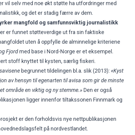
 vil selv med noe økt støtte ha utfordringer med
alistikk, og det er stadig færre av dem.
yrker mangfold og samfunnsviktig journalistikk
er er funnet støtteverdige ut fra sin faktiske
ngfoldet uten å oppfylle de alminnelige kriteriene
og Fjord
med base i Nord-Norge er et eksempel.
t stoff knyttet til kysten, særlig fiskeri.
gsavisene
begrunnet tildelingen bl.a. slik (2013):
«Kyst
jon av hensyn til egenarten til avisa som gir de minste
set område en viktig og ny stemme.»
Den er også
ikasjonen ligger innenfor tiltakssonen Finnmark og
 prosjekt er den forholdsvis nye nettpublikasjonen
 hovednedslagsfelt på nordvestlandet.