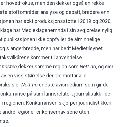
f er hovedfokus, men den dekker også en rekke
rte stoffområder, analyse og debatt, bredere enn
asjonen har søkt produksjonsstøtte i 2019 og 2020,
r klage har Medieklagenemnda i sin avgjørelse nylig
 at publikasjonen ikke oppfyller de alminnelige
 og sjangerbredde, men har bedt Medietilsynet
taksvilkårene kommer til anvendelse.
sposten
dekker samme region som
Nett.no
, og eier
 av en viss størrelse der. De mottar alle
praksis er
Nett.no
eneste avismedium som gir de
konkurranse på samfunnsrelatert journalistikk i de
 i regionen. Konkurransen skjerper journalistikken
e andre regioner er konsernavisene uten
nse.