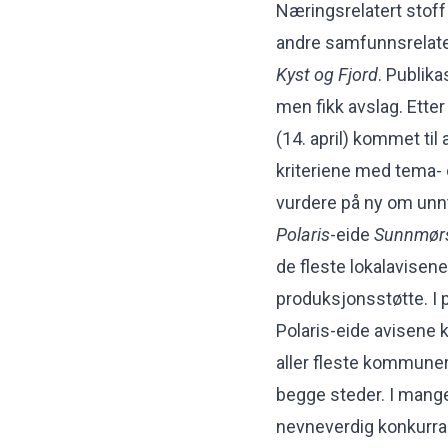
Næringsrelatert stof
andre samfunnsrelate
Kyst og Fjord
. Publik
men fikk avslag. Ette
(14. april) kommet til
kriteriene med tema-
vurdere på ny om unn
Polaris
-eide
Sunnmør
de fleste lokalavisene
produksjonsstøtte. I 
Polaris-eide avisene 
aller fleste kommuner
begge steder. I mang
nevneverdig konkurra