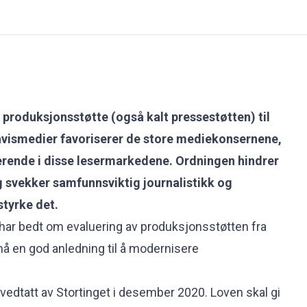
r produksjonsstøtte (også kalt pressestøtten) til
avismedier favoriserer de store mediekonsernene,
erende i disse lesermarkedene. Ordningen hindrer
g svekker samfunnsviktig journalistikk og
tyrke det.
har bedt om evaluering av produksjonsstøtten fra
 nå en god anledning til å modernisere
vedtatt av Stortinget i desember 2020. Loven skal gi