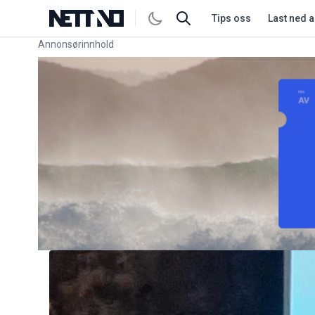
Tips oss
Last ned 
Annonsørinnhold
Link for annonse