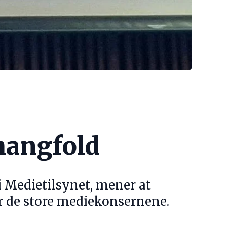
emangfold
i Medietilsynet, mener at
er de store mediekonsernene.