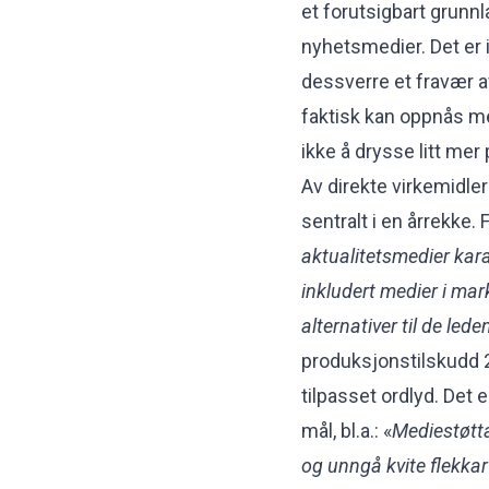
et forutsigbart grunnl
nyhetsmedier. Det er 
dessverre et fravær av
faktisk kan oppnås m
ikke å drysse litt mer
Av direkte virkemidle
sentralt i en årrekke. 
aktualitetsmedier kara
inkludert medier i mar
alternativer til de led
produksjonstilskudd 2
tilpasset ordlyd. Det
mål, bl.a.: «
Mediestøtta 
og unngå kvite flekkar