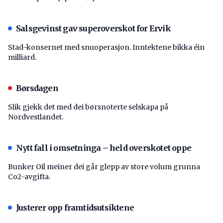
Salsgevinst gav superoverskot for Ervik
Stad-konsernet med snuoperasjon. Inntektene bikka éin
milliard.
Børsdagen
Slik gjekk det med dei børsnoterte selskapa på
Nordvestlandet.
Nytt fall i omsetninga – held overskotet oppe
Bunker Oil meiner dei går glepp av store volum grunna
Co2-avgifta.
Justerer opp framtidsutsiktene