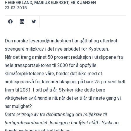
HEGE ØKLAND, MARIUS GJERSET, ERIK JANSEN
23.03.2018
Den norske leverandørindustrien har gått ut og etterlyst
strengere miljøkrav i det nye anbudet for Kystruten.
Når det trengs minst 50 prosent reduksjon i utslippene fra
hele transportsektoren til 2030 for å oppfylle
klimaforpliktelsene våre, holder det ikke med et
ambisjonsnivå for klimareduksjoner på bare 25 prosent helt
fram til 2031. I sitt på ti år. Styrker ikke dette bare
viktigheten av å handle nå, når det er ti år til neste gang vi
har mulighet?
Dette er tredje av tre debattinnlegg om miljøkrav til
hurtigrutesambandet. Innleggen har først stått i Sysla.no.
Sunds innlegg gir et feil bilde av