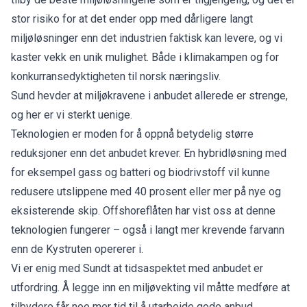
stor risiko for at det ender opp med dårligere langt
miljøløsninger enn det industrien faktisk kan levere, og vi
kaster vekk en unik mulighet. Både i klimakampen og for
konkurransedyktigheten til norsk næringsliv.
Sund hevder at miljøkravene i anbudet allerede er strenge,
og her er vi sterkt uenige.
Teknologien er moden for å oppnå betydelig større
reduksjoner enn det anbudet krever. En hybridløsning med
for eksempel gass og batteri og biodrivstoff vil kunne
redusere utslippene med 40 prosent eller mer på nye og
eksisterende skip. Offshoreflåten har vist oss at denne
teknologien fungerer – også i langt mer krevende farvann
enn de Kystruten opererer i.
Vi er enig med Sundt at tidsaspektet med anbudet er
utfordring. Å legge inn en miljøvekting vil måtte medføre at
tilbydere får noe mer tid til å utarbeide gode anbud.