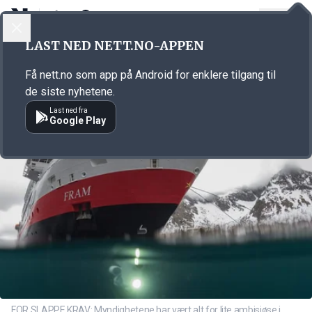
LOGG INN
MENY
Annonsørinnhold
LAST NED NETT.NO-APPEN
Link for annonse
Få nett.no som app på Android for enklere tilgang til
de siste nyhetene.
Last ned fra
Google Play
FOR SLAPPE KRAV: Myndighetene har vært alt for lite ambisiøse i