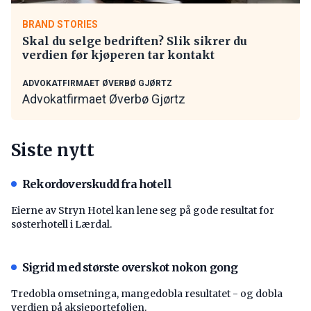
BRAND STORIES
Skal du selge bedriften? Slik sikrer du
verdien før kjøperen tar kontakt
ADVOKATFIRMAET ØVERBØ GJØRTZ
Advokatfirmaet Øverbø Gjørtz
Siste nytt
Rekordoverskudd fra hotell
Eierne av Stryn Hotel kan lene seg på gode resultat for
søsterhotell i Lærdal.
Sigrid med største overskot nokon gong
Tredobla omsetninga, mangedobla resultatet - og dobla
verdien på aksjeporteføljen.