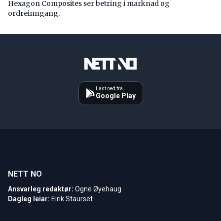
Hexagon Composites ser betring i marknad og
ordreinngang.
Last ned fra
Google Play
NETT NO
Ansvarleg redaktør:
Ogne Øyehaug
Dagleg leiar:
Eirik Staurset