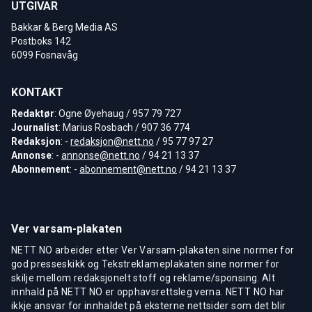
UTGIVAR
Bakkar & Berg Media AS
Postboks 142
6099 Fosnavåg
KONTAKT
Redaktør
: Ogne Øyehaug / 957 79 727
Journalist
: Marius Rosbach / 907 36 774
Redaksjon
: -
redaksjon@nett.no
/ 95 77 97 27
Annonse
: -
annonse@nett.no
/ 94 21 13 37
Abonnement
: -
abonnement@nett.no
/ 94 21 13 37
Ver varsam-plakaten
NETT NO arbeider etter Ver Varsam-plakaten sine normer for
god presseskikk og Tekstreklameplakaten sine normer for
skilje mellom redaksjonelt stoff og reklame/sponsing. Alt
innhald på NETT NO er opphavsrettsleg verna. NETT NO har
ikkje ansvar for innhaldet på eksterne nettsider som det blir