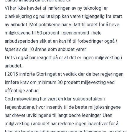
Vi har ikke hevdet at innføringen av ny teknologi er
plankekjøring og nullutslipp kan være tilgjengelig fra start
av anbudet. Mot politikerne har vi tatt til ordet for å heve
miljøkravene til 50 prosent i gjennomsnitt i hele
anbudsperioden slik at en kan få til forbedringer også
i
løpet
av de 10 årene som anbudet varer.
Det vi også har reagert på er at det er ingen miljøvekting i
anbudet.
I 2015 innførte Stortinget et vedtak der de ber regjeringen
innføre krav om minimum 30 prosent miljøvekting ved
offentlige anbud.
God miljøvekting har vært en klar suksessfaktor i
ferjeanbudene, hvor insentiv til de beste miljøløsningene
har drevet utviklingene til langt bedre løsninger. Uten
miljøvekting i anbudet har rederne ingen insentiver for å
tilby de beste miljøløsningene som er tilgjengelig, og det er