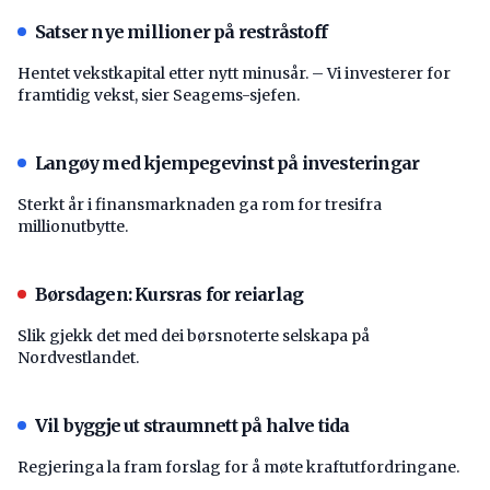
Satser nye millioner på restråstoff
Hentet vekstkapital etter nytt minusår. – Vi investerer for
framtidig vekst, sier Seagems-sjefen.
Langøy med kjempegevinst på investeringar
Sterkt år i finansmarknaden ga rom for tresifra
millionutbytte.
Børsdagen: Kursras for reiarlag
Slik gjekk det med dei børsnoterte selskapa på
Nordvestlandet.
Vil byggje ut straumnett på halve tida
Regjeringa la fram forslag for å møte kraftutfordringane.