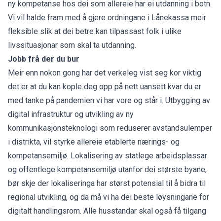
ny kompetanse hos dei som allereie har ei utdanning i botn.
Vi vil halde fram med å gjere ordningane i Lånekassa meir
fleksible slik at dei betre kan tilpassast folk i ulike
livssituasjonar som skal ta utdanning.
Jobb frå der du bur
Meir enn nokon gong har det verkeleg vist seg kor viktig
det er at du kan kople deg opp på nett uansett kvar du er
med tanke på pandemien vi har vore og står i. Utbygging av
digital infrastruktur og utvikling av ny
kommunikasjonsteknologi som reduserer avstandsulemper
i distrikta, vil styrke allereie etablerte nærings- og
kompetansemiljø. Lokalisering av statlege arbeidsplassar
og offentlege kompetansemiljø utanfor dei største byane,
bør skje der lokaliseringa har størst potensial til å bidra til
regional utvikling, og da må vi ha dei beste løysningane for
digitalt handlingsrom. Alle husstandar skal også få tilgang