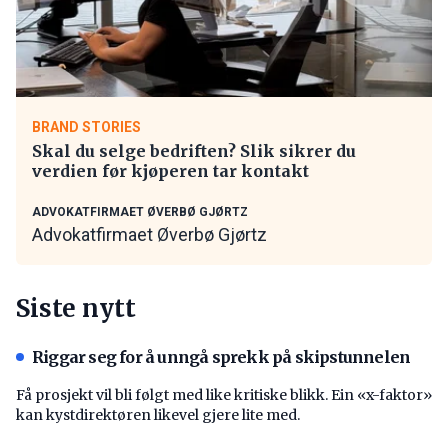
BRAND STORIES
Skal du selge bedriften? Slik sikrer du
verdien før kjøperen tar kontakt
ADVOKATFIRMAET ØVERBØ GJØRTZ
Advokatfirmaet Øverbø Gjørtz
Siste nytt
Riggar seg for å unngå sprekk på skipstunnelen
Få prosjekt vil bli følgt med like kritiske blikk. Ein «x-faktor»
kan kystdirektøren likevel gjere lite med.