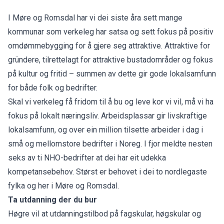
I Møre og Romsdal har vi dei siste åra sett mange
kommunar som verkeleg har satsa og sett fokus på positiv
omdømmebygging for å gjere seg attraktive. Attraktive for
gründere, tilrettelagt for attraktive bustadområder og fokus
på kultur og fritid – summen av dette gir gode lokalsamfunn
for både folk og bedrifter.
Skal vi verkeleg få fridom til å bu og leve kor vi vil, må vi ha
fokus på lokalt næringsliv. Arbeidsplassar gir livskraftige
lokalsamfunn, og over ein million tilsette arbeider i dag i
små og mellomstore bedrifter i Noreg. I fjor meldte nesten
seks av ti NHO-bedrifter at dei har eit udekka
kompetansebehov. Størst er behovet i dei to nordlegaste
fylka og her i Møre og Romsdal.
Ta utdanning der du bur
Høgre vil at utdanningstilbod på fagskular, høgskular og