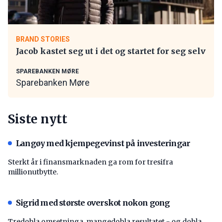
BRAND STORIES
Jacob kastet seg ut i det og startet for seg selv
SPAREBANKEN MØRE
Sparebanken Møre
Siste nytt
Langøy med kjempegevinst på investeringar
Sterkt år i finansmarknaden ga rom for tresifra
millionutbytte.
Sigrid med største overskot nokon gong
Tredobla omsetninga, mangedobla resultatet - og dobla