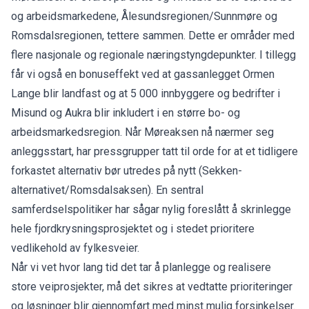
og arbeidsmarkedene, Ålesundsregionen/Sunnmøre og
Romsdalsregionen, tettere sammen. Dette er områder med
flere nasjonale og regionale næringstyngdepunkter. I tillegg
får vi også en bonuseffekt ved at gassanlegget Ormen
Lange blir landfast og at 5 000 innbyggere og bedrifter i
Misund og Aukra blir inkludert i en større bo- og
arbeidsmarkedsregion. Når Møreaksen nå nærmer seg
anleggsstart, har pressgrupper tatt til orde for at et tidligere
forkastet alternativ bør utredes på nytt (Sekken-
alternativet/Romsdalsaksen). En sentral
samferdselspolitiker har sågar nylig foreslått å skrinlegge
hele fjordkrysningsprosjektet og i stedet prioritere
vedlikehold av fylkesveier.
Når vi vet hvor lang tid det tar å planlegge og realisere
store veiprosjekter, må det sikres at vedtatte prioriteringer
og løsninger blir gjennomført med minst mulig forsinkelser.