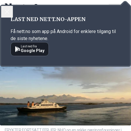
LOGG INN
MENY
Annonsørinnhold
LAST NED NETT.NO-APPEN
Link for annonse
Få nett.no som app på Android for enklere tilgang til
de siste nyhetene.
Last ned fra
Google Play
FRYKTER FORTSATT FERJER: NHO og en rekke næringsforeninger i