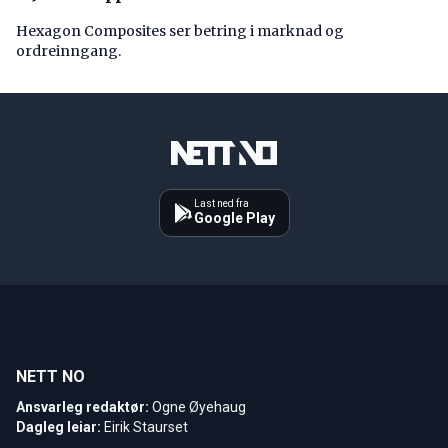
Hexagon Composites ser betring i marknad og
ordreinngang.
Last ned fra
Google Play
NETT NO
Ansvarleg redaktør:
Ogne Øyehaug
Dagleg leiar:
Eirik Staurset