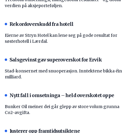
verdien på aksjeporteføljen.
Rekordoverskudd fra hotell
Eierne av Stryn Hotel kan lene seg på gode resultat for
søsterhotell i Lærdal.
Salsgevinst gav superoverskot for Ervik
Stad-konsernet med snuoperasjon. Inntektene bikka éin
milliard.
Nytt fall i omsetninga – held overskotet oppe
Bunker Oil meiner dei går glepp av store volum grunna
Co2-avgifta.
Justerer opp framtidsutsiktene