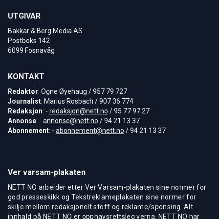
UTGIVAR
Bakkar & Berg Media AS
Postboks 142
6099 Fosnavåg
KONTAKT
Redaktør
: Ogne Øyehaug / 957 79 727
Journalist
: Marius Rosbach / 907 36 774
Redaksjon
: -
redaksjon@nett.no
/ 95 77 97 27
Annonse
: -
annonse@nett.no
/ 94 21 13 37
Abonnement
: -
abonnement@nett.no
/ 94 21 13 37
Ver varsam-plakaten
NETT NO arbeider etter Ver Varsam-plakaten sine normer for
god presseskikk og Tekstreklameplakaten sine normer for
skilje mellom redaksjonelt stoff og reklame/sponsing. Alt
innhald på NETT NO er opphavsrettsleg verna. NETT NO har