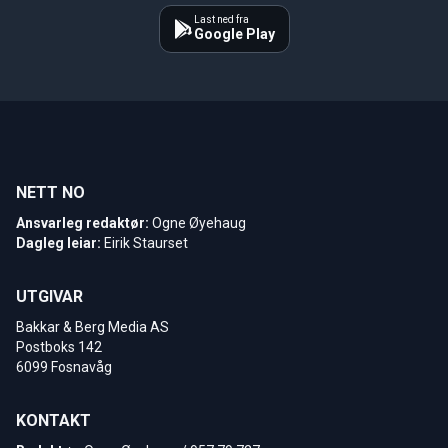
Last ned fra
Google Play
NETT NO
Ansvarleg redaktør:
Ogne Øyehaug
Dagleg leiar:
Eirik Staurset
UTGIVAR
Bakkar & Berg Media AS
Postboks 142
6099 Fosnavåg
KONTAKT