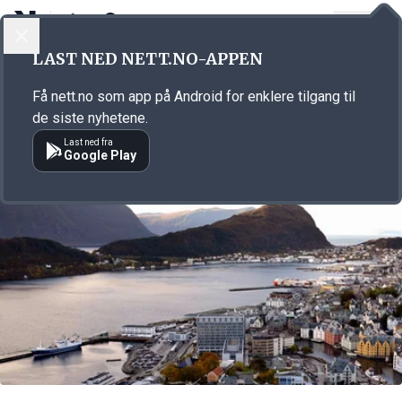
LOGG INN
MENY
Annonsørinnhold
LAST NED NETT.NO-APPEN
Link for annonse
Få nett.no som app på Android for enklere tilgang til
de siste nyhetene.
Last ned fra
Google Play