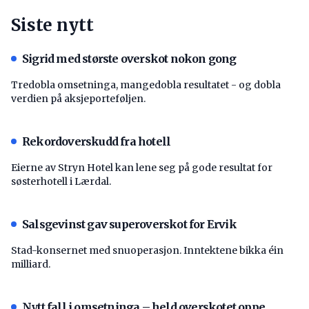
Siste nytt
Sigrid med største overskot nokon gong
Tredobla omsetninga, mangedobla resultatet - og dobla
verdien på aksjeporteføljen.
Rekordoverskudd fra hotell
Eierne av Stryn Hotel kan lene seg på gode resultat for
søsterhotell i Lærdal.
Salsgevinst gav superoverskot for Ervik
Stad-konsernet med snuoperasjon. Inntektene bikka éin
milliard.
Nytt fall i omsetninga – held overskotet oppe