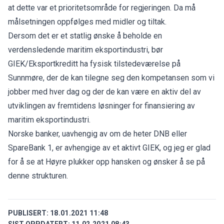
at dette var et prioritetsområde for regjeringen. Da må
målsetningen oppfølges med midler og tiltak.
Dersom det er et statlig ønske å beholde en
verdensledende maritim eksportindustri, bør
GIEK/Eksportkreditt ha fysisk tilstedeværelse på
Sunnmøre, der de kan tilegne seg den kompetansen som vi
jobber med hver dag og der de kan være en aktiv del av
utviklingen av fremtidens løsninger for finansiering av
maritim eksportindustri.
Norske banker, uavhengig av om de heter DNB eller
SpareBank 1, er avhengige av et aktivt GIEK, og jeg er glad
for å se at Høyre plukker opp hansken og ønsker å se på
denne strukturen.
PUBLISERT:
18.01.2021 11:48
SIST OPPDATERT:
11.02.2021 08:43