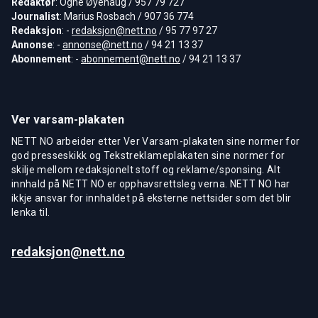
Redaktør
: Ogne Øyehaug / 957 79 727
Journalist
: Marius Rosbach / 907 36 774
Redaksjon
: -
redaksjon@nett.no
/ 95 77 97 27
Annonse
: -
annonse@nett.no
/ 94 21 13 37
Abonnement
: -
abonnement@nett.no
/ 94 21 13 37
Ver varsam-plakaten
NETT NO arbeider etter Ver Varsam-plakaten sine normer for
god presseskikk og Tekstreklameplakaten sine normer for
skilje mellom redaksjonelt stoff og reklame/sponsing. Alt
innhald på NETT NO er opphavsrettsleg verna. NETT NO har
ikkje ansvar for innhaldet på eksterne nettsider som det blir
lenka til.
redaksjon@nett.no