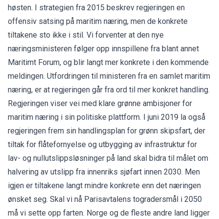
høsten. I strategien fra 2015 beskrev regjeringen en
offensiv satsing på maritim næring, men de konkrete
tiltakene sto ikke i stil. Vi forventer at den nye
næringsministeren følger opp innspillene fra blant annet
Maritimt Forum, og blir langt mer konkrete i den kommende
meldingen. Utfordringen til ministeren fra en samlet maritim
næring, er at regjeringen går fra ord til mer konkret handling.
Regjeringen viser vei med klare grønne ambisjoner for
maritim næring i sin politiske plattform. I juni 2019 la også
regjeringen frem sin handlingsplan for grønn skipsfart, der
tiltak for flåtefornyelse og utbygging av infrastruktur for
lav- og nullutslippsløsninger på land skal bidra til målet om
halvering av utslipp fra innenriks sjøfart innen 2030. Men
igjen er tiltakene langt mindre konkrete enn det næringen
ønsket seg. Skal vi nå Parisavtalens togradersmål i 2050
må vi sette opp farten. Norge og de fleste andre land ligger