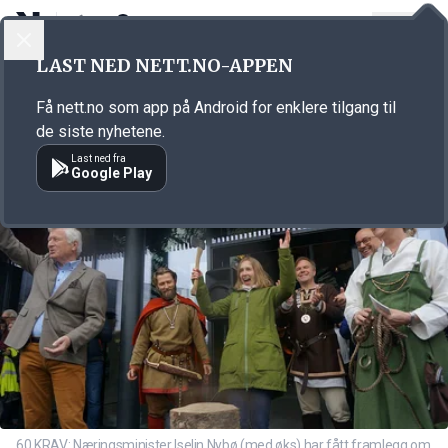
LOGG INN
MENY
Annonsørinnhold
LAST NED NETT.NO-APPEN
Link for annonse
Få nett.no som app på Android for enklere tilgang til
de siste nyhetene.
Last ned fra
Google Play
60 KRAV: Næringsminister Iselin Nybø (med øks) har fått framlegg om