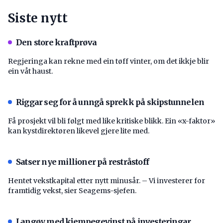
Siste nytt
Den store kraftprøva
Regjeringa kan rekne med ein tøff vinter, om det ikkje blir
ein våt haust.
Riggar seg for å unngå sprekk på skipstunnelen
Få prosjekt vil bli følgt med like kritiske blikk. Ein «x-faktor»
kan kystdirektøren likevel gjere lite med.
Satser nye millioner på restråstoff
Hentet vekstkapital etter nytt minusår. – Vi investerer for
framtidig vekst, sier Seagems-sjefen.
Langøy med kjempegevinst på investeringar