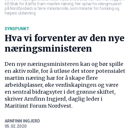
60 tiltak for å løfte fram maritim næring. Her opnar ho vikingmuseet
på Nordfjordeid i si førre ministerrolle, som minister for forsking og
høgare utdanning.
SYNSPUNKT
Hva vi forventer av den nye
næringsministeren
Den nye næringsministeren kan og bør spille
en aktiv rolle, for å utløse det store potensialet
martim næring har for å skape flere
arbeidsplasser, øke verdiskapingen og være
en sentral bidragsyter i det grønne skiftet,
skriver Arnfinn Ingjerd, daglig leder i
Maritimt Forum Nordvest.
ARNFINN INGJERD
05.02.2020