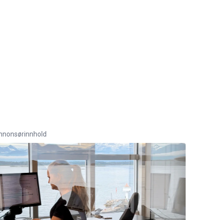
nnonsørinnhold