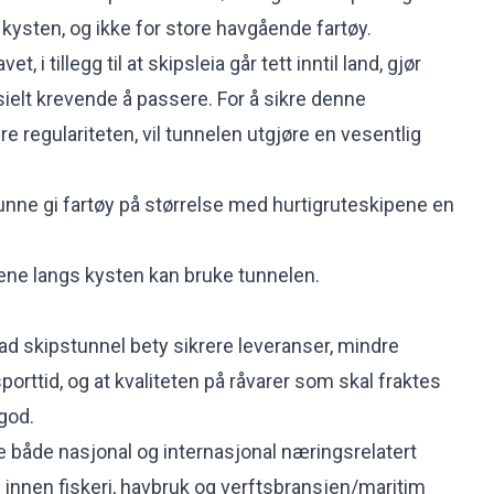
kysten, og ikke for store havgående fartøy.
, i tillegg til at skipsleia går tett inntil land, gjør
ielt krevende å passere. For å sikre denne
re regulariteten, vil tunnelen utgjøre en vesentlig
kunne gi fartøy på størrelse med hurtigruteskipene en
øyene langs kysten kan bruke tunnelen.
tad skipstunnel bety sikrere leveranser, mindre
sporttid, og at kvaliteten på råvarer som skal fraktes
god.
e både nasjonal og internasjonal næringsrelatert
.a. innen fiskeri, havbruk og verftsbransjen/maritim