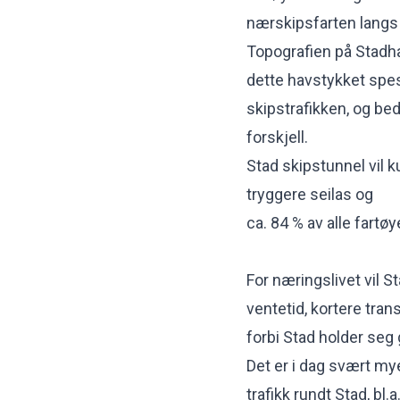
nærskipsfarten langs 
Topografien på Stadhavet
dette havstykket spes
skipstrafikken, og bed
forskjell.
Stad skipstunnel vil 
tryggere seilas og
ca. 84 % av alle fart
For næringslivet vil S
ventetid, kortere tran
forbi Stad holder seg 
Det er i dag svært my
trafikk rundt Stad, bl