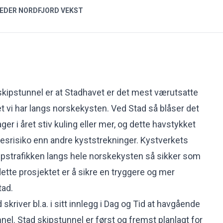
LEDER NORDFJORD VEKST
kipstunnel er at Stadhavet er det mest værutsatte
et vi har langs norskekysten. Ved Stad så blåser det
r i året stiv kuling eller mer, og dette havstykket
esrisiko enn andre kyststrekninger. Kystverkets
ipstrafikken langs hele norskekysten så sikker som
ette prosjektet er å sikre en tryggere og mer
tad.
kriver bl.a. i sitt innlegg i Dag og Tid at havgående
nnel. Stad skipstunnel er først og fremst planlagt for