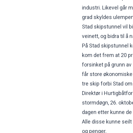
industri. Likevel går 
grad skyldes ulempene
Stad skipstunnel vil bi
veinett, og bidra til å
På Stad skipstunnel k
kom det frem at 20 pro
forsinket på grunn av
får store økonomiske 
tre skip forbi Stad om 
Direktør i Hurtigbåtfo
stormdøgn, 26. oktobe
dagen etter kunne de 
Alle disse kunne seil
og penger.