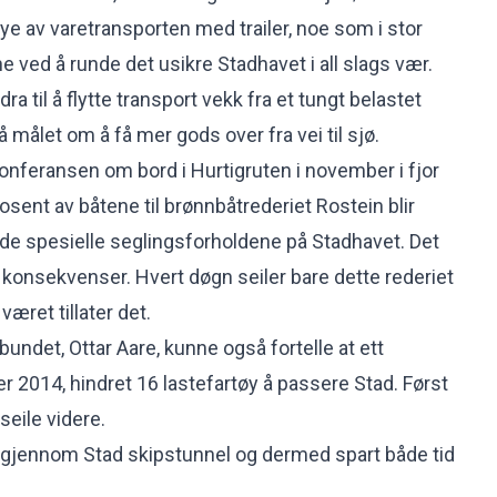
mye av varetransporten med trailer, noe som i stor
 ved å runde det usikre Stadhavet i all slags vær.
dra til å flytte transport vekk fra et tungt belastet
 nå målet om å få mer gods over fra vei til sjø.
onferansen om bord i Hurtigruten i november i fjor
sent av båtene til brønnbåtrederiet Rostein blir
 de spesielle seglingsforholdene på Stadhavet. Det
konsekvenser. Hvert døgn seiler bare dette rederiet
været tillater det.
rbundet, Ottar Aare, kunne også fortelle at ett
r 2014, hindret 16 lastefartøy å passere Stad. Først
seile videre.
t gjennom Stad skipstunnel og dermed spart både tid