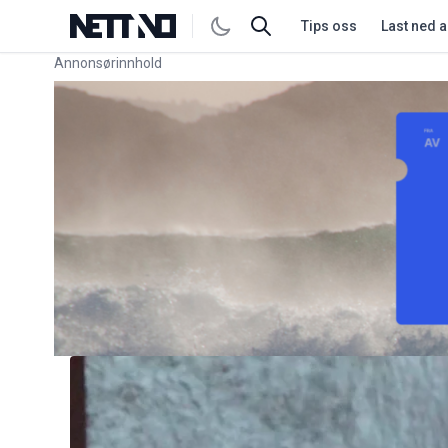
Tips oss
Last ned 
Annonsørinnhold
Link for annonse