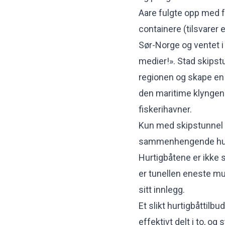
Aare fulgte opp med 
containere (tilsvarer 
Sør-Norge og ventet i 
medier!». Stad skipstu
regionen og skape en 
den maritime klyngen 
fiskerihavner.
Kun med skipstunnel 
sammenhengende hurt
Hurtigbåtene er ikke s
er tunellen eneste mul
sitt innlegg.
Et slikt hurtigbåttil
effektivt delt i to, og