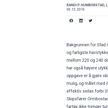
RANDI P. HUMBORSTAD, 
03.12.2015
Bakgrunnen for Stad s
og farligste havstykk
mellom 220 og 240 dage
har også høyere ulykk
oppgave er å gjøre sk
mulig, og målet med d
effektiv seilas forbi S
Skipsfører Ormbostad s
fartøy ikke trenger tu