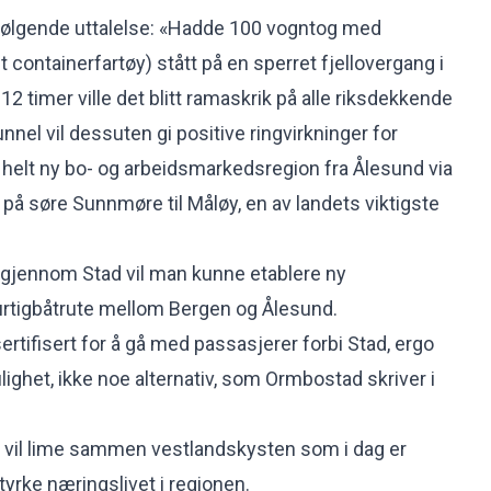
følgende uttalelse: «Hadde 100 vogntog med
et containerfartøy) stått på en sperret fjellovergang i
12 timer ville det blitt ramaskrik på alle riksdekkende
nnel vil dessuten gi positive ringvirkninger for
helt ny bo- og arbeidsmarkedsregion fra Ålesund via
på søre Sunnmøre til Måløy, en av landets viktigste
gjennom Stad vil man kunne etablere ny
igbåtrute mellom Bergen og Ålesund.
ertifisert for å gå med passasjerer forbi Stad, ergo
ighet, ikke noe alternativ, som Ormbostad skriver i
bud vil lime sammen vestlandskysten som i dag er
 styrke næringslivet i regionen.