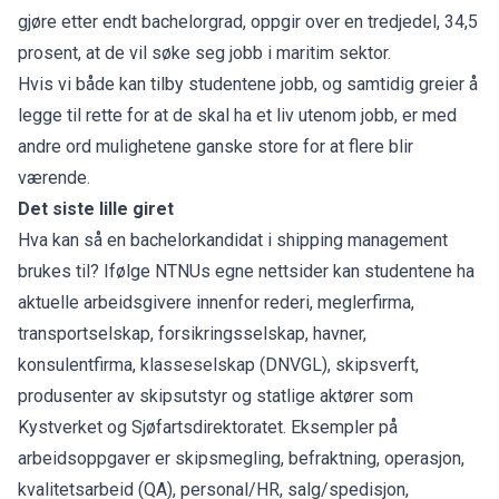
gjøre etter endt bachelorgrad, oppgir over en tredjedel, 34,5
prosent, at de vil søke seg jobb i maritim sektor.
Hvis vi både kan tilby studentene jobb, og samtidig greier å
legge til rette for at de skal ha et liv utenom jobb, er med
andre ord mulighetene ganske store for at flere blir
værende.
Det siste lille giret
Hva kan så en bachelorkandidat i shipping management
brukes til? Ifølge NTNUs egne nettsider kan studentene ha
aktuelle arbeidsgivere innenfor rederi, meglerfirma,
transportselskap, forsikringsselskap, havner,
konsulentfirma, klasseselskap (DNVGL), skipsverft,
produsenter av skipsutstyr og statlige aktører som
Kystverket og Sjøfartsdirektoratet. Eksempler på
arbeidsoppgaver er skipsmegling, befraktning, operasjon,
kvalitetsarbeid (QA), personal/HR, salg/spedisjon,