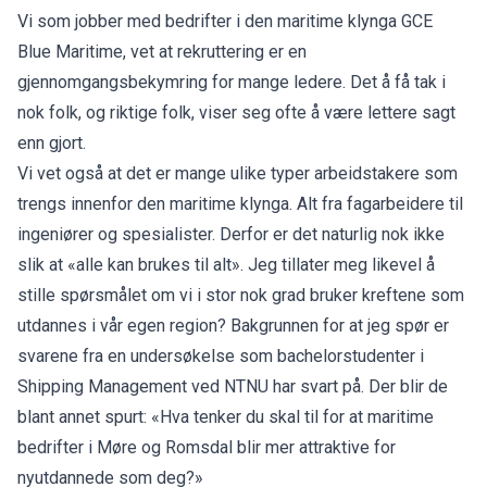
Vi som jobber med bedrifter i den maritime klynga GCE
Blue Maritime, vet at rekruttering er en
gjennomgangsbekymring for mange ledere. Det å få tak i
nok folk, og riktige folk, viser seg ofte å være lettere sagt
enn gjort.
Vi vet også at det er mange ulike typer arbeidstakere som
trengs innenfor den maritime klynga. Alt fra fagarbeidere til
ingeniører og spesialister. Derfor er det naturlig nok ikke
slik at «alle kan brukes til alt». Jeg tillater meg likevel å
stille spørsmålet om vi i stor nok grad bruker kreftene som
utdannes i vår egen region? Bakgrunnen for at jeg spør er
svarene fra en undersøkelse som bachelorstudenter i
Shipping Management ved NTNU har svart på. Der blir de
blant annet spurt: «Hva tenker du skal til for at maritime
bedrifter i Møre og Romsdal blir mer attraktive for
nyutdannede som deg?»