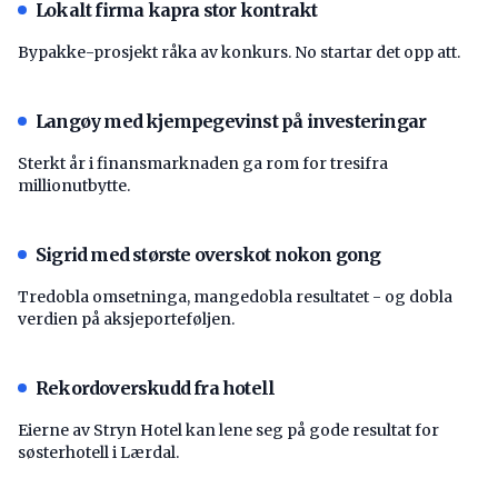
Lokalt firma kapra stor kontrakt
Bypakke-prosjekt råka av konkurs. No startar det opp att.
Langøy med kjempegevinst på investeringar
Sterkt år i finansmarknaden ga rom for tresifra
millionutbytte.
Sigrid med største overskot nokon gong
Tredobla omsetninga, mangedobla resultatet - og dobla
verdien på aksjeporteføljen.
Rekordoverskudd fra hotell
Eierne av Stryn Hotel kan lene seg på gode resultat for
søsterhotell i Lærdal.