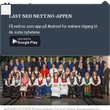
LOGG INN
MENY
Annonsørinnhold
LAST NED NETT.NO-APPEN
Link for annonse
Få nett.no som app på Android for enklere tilgang til
de siste nyhetene.
Last ned fra
Google Play
AVGANGSELEVER: Pyntet og klare for livet videre. Avgangselever i