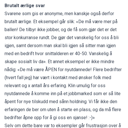
Brutalt ærlige svar
Svarene som gis er anonyme, men kanskje også derfor
brutalt ærlige. Et eksempel går slik: «De må være mer på
ballen! De tilbyr ikke jobber, og de få som gjør det er det
stor konkurranse rundt. De gjør det vanskelig for oss å bli
igjen, samt dersom man skal bli igjen så sitter man igjen
med en bedrift hvor snittalderen er 40-50. Vanskelig å
skape sosialt liv da». Et annet eksempel er ikke mindre
nådig: «De må være ÅPEN for nyutdannede! Flere bedrifter
(hvert fall jeg) har vært i kontakt med ønsker folk med
relevant og x antall års erfaring. Klin umulig for oss
nyutdannede å komme inn på et jobbmarked som er så lite
åpent for nye tilskudd med sånn holdning. Vi får ikke den
erfaringen de ber om uten å starte en plass, og da må flere
bedrifter åpne opp for å gi oss en sjanse! :-)»
Selv om dette bare var to eksempler går frustrasjon over å