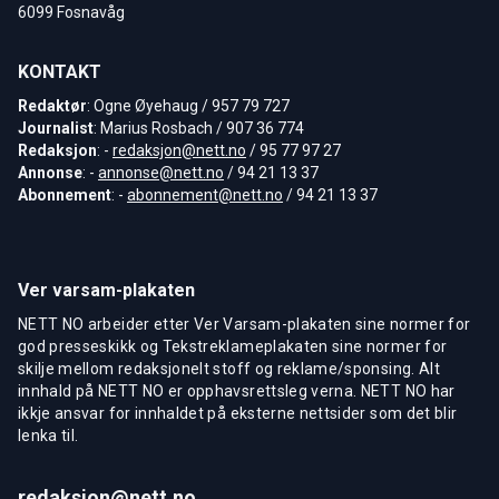
6099 Fosnavåg
KONTAKT
Redaktør
: Ogne Øyehaug / 957 79 727
Journalist
: Marius Rosbach / 907 36 774
Redaksjon
: -
redaksjon@nett.no
/ 95 77 97 27
Annonse
: -
annonse@nett.no
/ 94 21 13 37
Abonnement
: -
abonnement@nett.no
/ 94 21 13 37
Ver varsam-plakaten
NETT NO arbeider etter Ver Varsam-plakaten sine normer for
god presseskikk og Tekstreklameplakaten sine normer for
skilje mellom redaksjonelt stoff og reklame/sponsing. Alt
innhald på NETT NO er opphavsrettsleg verna. NETT NO har
ikkje ansvar for innhaldet på eksterne nettsider som det blir
lenka til.
redaksjon@nett.no