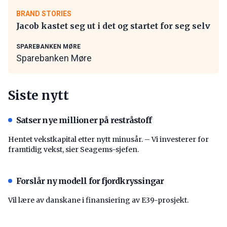
BRAND STORIES
Jacob kastet seg ut i det og startet for seg selv
SPAREBANKEN MØRE
Sparebanken Møre
Siste nytt
Satser nye millioner på restråstoff
Hentet vekstkapital etter nytt minusår. – Vi investerer for
framtidig vekst, sier Seagems-sjefen.
Forslår ny modell for fjordkryssingar
Vil lære av danskane i finansiering av E39-prosjekt.