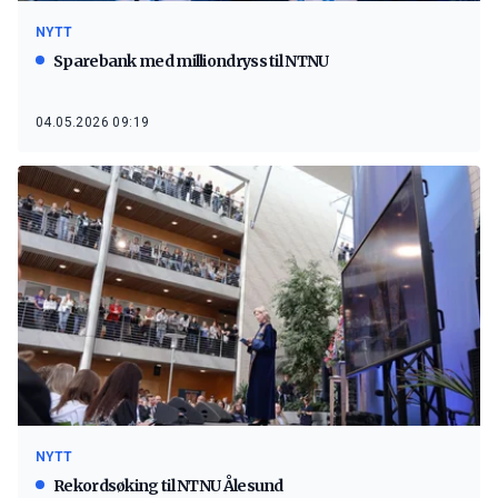
NYTT
Sparebank med milliondryss til NTNU
04.05.2026 09:19
NYTT
Rekordsøking til NTNU Ålesund