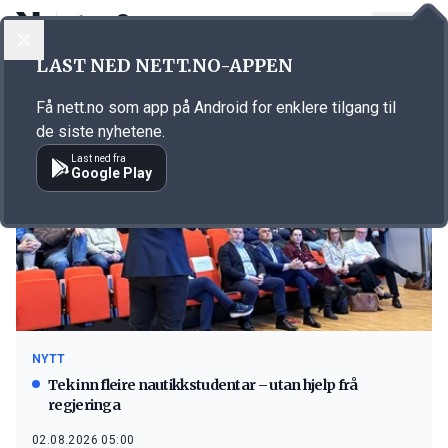
LOGG INN
MENY
LAST NED NETT.NO-APPEN
Emne: NTNU
Få nett.no som app på Android for enklere tilgang til
de siste nyhetene.
Last ned fra
Google Play
NYTT
Tek inn fleire nautikkstudentar – utan hjelp frå
regjeringa
02.08.2026 05:00