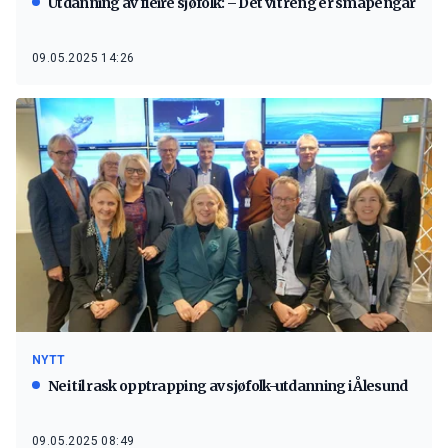
Utdanning av fleire sjøfolk: – Det vi treng er småpengar
09.05.2025 14:26
NYTT
Nei til rask opptrapping av sjøfolk-utdanning i Ålesund
09.05.2025 08:49