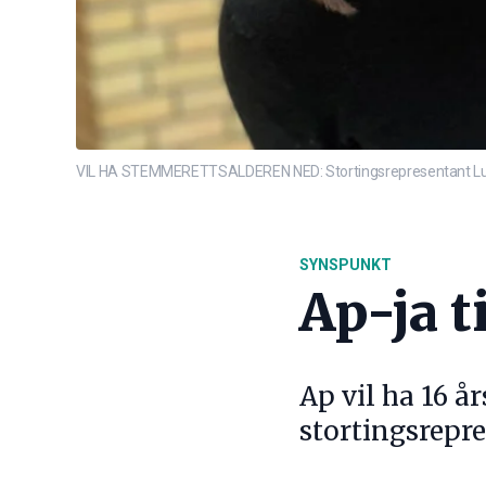
VIL HA STEMMERETTSALDEREN NED: Stortingsrepresentant Lubn
SYNSPUNKT
Ap-ja t
Ap vil ha 16 
stortingsrepr