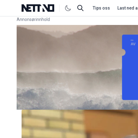
Tips oss
Last ned 
Annonsørinnhold
Link for annonse