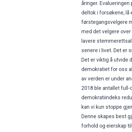
åringer. Evalueringen
deltok i forsøkene, lå
førstegangsvelgere m
med det velgere over 1
lavere stemmerettsald
senere i livet. Det er 
Det er viktig å utvide
demokratiet for oss a
av verden er under an
2018 ble antallet ful
demokratiindeks reduse
kan vi kun stoppe gj
Denne skapes best gj
forhold og eierskap 