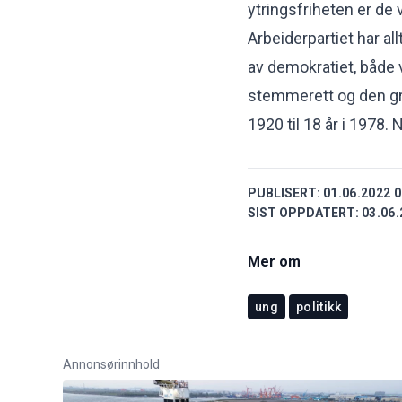
ytringsfriheten er de 
Arbeiderpartiet har al
av demokratiet, både 
stemmerett og den gr
1920 til 18 år i 1978. N
PUBLISERT:
01.06.2022 0
SIST OPPDATERT:
03.06.
Mer om
ung
politikk
Annonsørinnhold