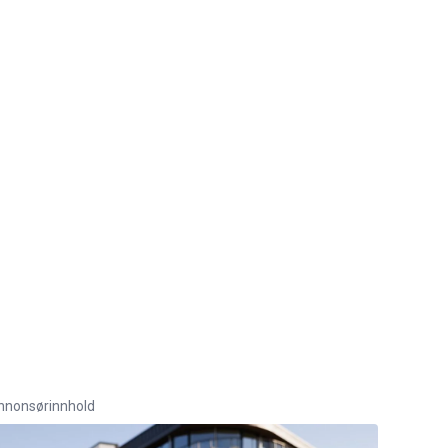
nnonsørinnhold