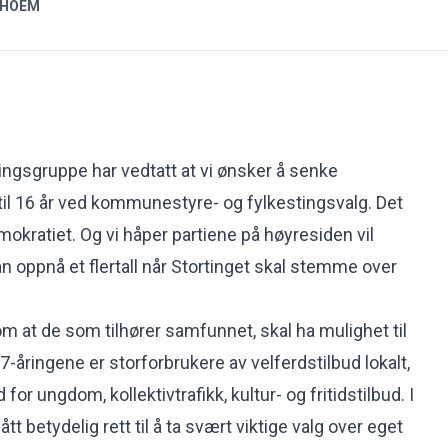
 HOEM
tingsgruppe har vedtatt at vi ønsker å senke
il 16 år ved kommunestyre- og fylkestingsvalg. Det
mokratiet. Og vi håper partiene på høyresiden vil
 kan oppnå et flertall når Stortinget skal stemme over
m at de som tilhører samfunnet, skal ha mulighet til
17-åringene er storforbrukere av velferdstilbud lokalt,
for ungdom, kollektivtrafikk, kultur- og fritidstilbud. I
fått betydelig rett til å ta svært viktige valg over eget