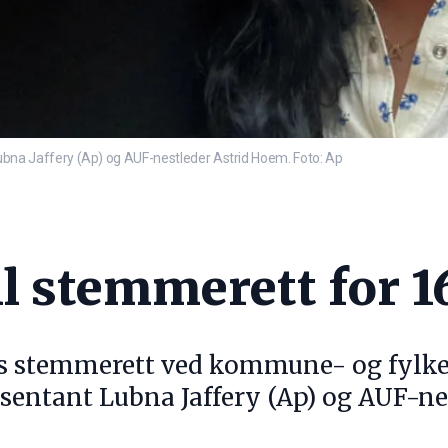
a Jaffery (Ap) og AUF-nestleder Astrid Hoem. Foto: Ap
il stemmerett for 
års stemmerett ved kommune- og fylke
esentant Lubna Jaffery (Ap) og AUF-ne