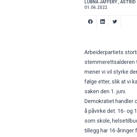
LUBNA JAFFERY
,
ASTRID
01.06.2022
Arbeiderpartiets stor
stemmerettsalderen t
mener vi vil styrke de
følge etter, slik at vi
saken den 1. juni.
Demokratiet handler o
å påvirke det. 16- og 
som skole, helsetilbud 
tillegg har 16-åringer 