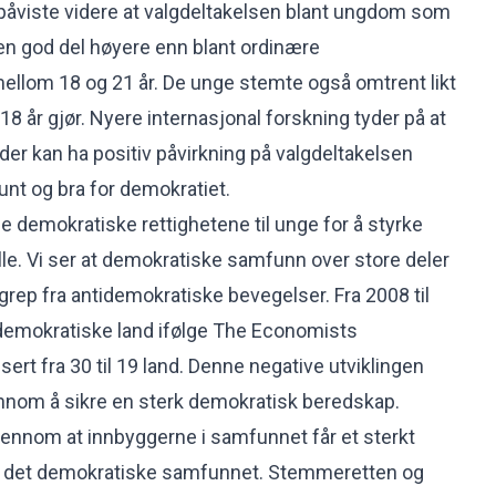
 påviste videre at valgdeltakelsen blant ungdom som
 en god del høyere enn blant ordinære
ellom 18 og 21 år. De unge stemte også omtrent likt
8 år gjør. Nyere internasjonal forskning tyder på at
er kan ha positiv påvirkning på valgdeltakelsen
sunt og bra for demokratiet.
 de demokratiske rettighetene til unge for å styrke
lle. Vi ser at demokratiske samfunn over store deler
grep fra antidemokratiske bevegelser. Fra 2008 til
l-demokratiske land ifølge The Economists
rt fra 30 til 19 land. Denne negative utviklingen
ennom å sikre en sterk demokratisk beredskap.
ennom at innbyggerne i samfunnet får et sterkt
til det demokratiske samfunnet. Stemmeretten og