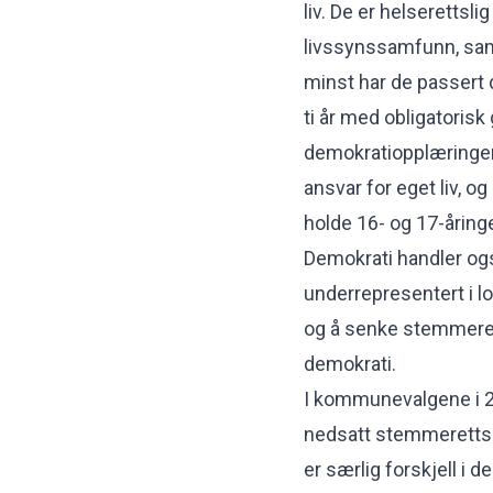
liv. De er helserettsl
livssynssamfunn, samt
minst har de passert d
ti år med obligatorisk
demokratiopplæringen.
ansvar for eget liv, og
holde 16- og 17-åring
Demokrati handler ogs
underrepresentert i l
og å senke stemmerett
demokrati.
I kommunevalgene i 2
nedsatt stemmerettsal
er særlig forskjell i 