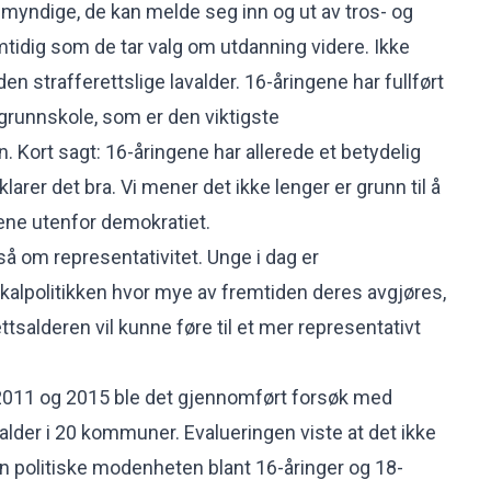
ig myndige, de kan melde seg inn og ut av tros- og
idig som de tar valg om utdanning videre. Ikke
en strafferettslige lavalder. 16-åringene har fullført
 grunnskole, som er den viktigste
 Kort sagt: 16-åringene har allerede et betydelig
 klarer det bra. Vi mener det ikke lenger er grunn til å
ene utenfor demokratiet.
å om representativitet. Unge i dag er
okalpolitikken hvor mye av fremtiden deres avgjøres,
salderen vil kunne føre til et mer representativt
011 og 2015 ble det gjennomført forsøk med
der i 20 kommuner. Evalueringen viste at det ikke
den politiske modenheten blant 16-åringer og 18-