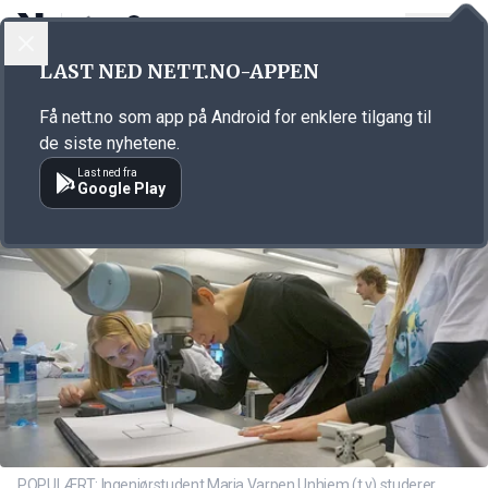
LOGG INN
MENY
Annonsørinnhold
LAST NED NETT.NO-APPEN
Link for annonse
Få nett.no som app på Android for enklere tilgang til
de siste nyhetene.
Last ned fra
Google Play
POPULÆRT: Ingeniørstudent Maria Varpen Unhjem (t.v) studerer