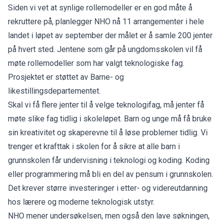
Siden vi vet at synlige rollemodeller er en god måte å
rekruttere på, planlegger NHO nå 11 arrangementer i hele
landet i løpet av september der målet er å samle 200 jenter
på hvert sted. Jentene som går på ungdomsskolen vil få
møte rollemodeller som har valgt teknologiske fag.
Prosjektet er støttet av Barne- og
likestillingsdepartementet.
Skal vi få flere jenter til å velge teknologifag, må jenter få
møte slike fag tidlig i skoleløpet. Barn og unge må få bruke
sin kreativitet og skaperevne til å løse problemer tidlig. Vi
trenger et krafttak i skolen for å sikre at alle barn i
grunnskolen får undervisning i teknologi og koding. Koding
eller programmering må bli en del av pensum i grunnskolen.
Det krever større investeringer i etter- og videreutdanning
hos lærere og moderne teknologisk utstyr.
NHO mener undersøkelsen, men også den lave søkningen,