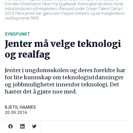
hvordan Christopher Viken fra Spjelkavik Videregående skole styrer
industriroboten på Høgskolen i Ålesund under Ocean Talent Camp i
2014. Flere jenter bør gjøre som Varpen Unhjem, og se mulighetene i
realfag mener NHO.
SYNSPUNKT
Jenter må velge teknologi
og realfag
Jenter i ungdomsskolen og deres foreldre har
for lite kunnskap om teknologiutdanninger
og jobbmuligheter innenfor teknologi. Det
haster det å gjøre noe med.
KJETIL HAANES
20.09.2016