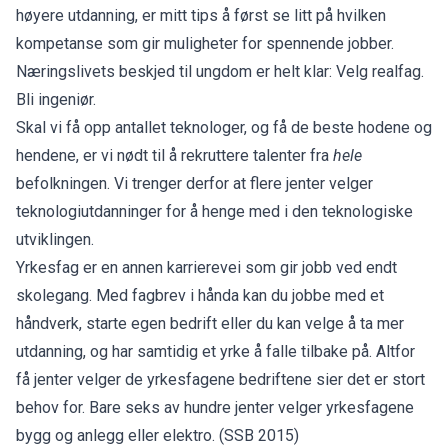
høyere utdanning, er mitt tips å først se litt på hvilken
kompetanse som gir muligheter for spennende jobber.
Næringslivets beskjed til ungdom er helt klar: Velg realfag.
Bli ingeniør.
Skal vi få opp antallet teknologer, og få de beste hodene og
hendene, er vi nødt til å rekruttere talenter fra
hele
befolkningen. Vi trenger derfor at flere jenter velger
teknologiutdanninger for å henge med i den teknologiske
utviklingen.
Yrkesfag er en annen karrierevei som gir jobb ved endt
skolegang. Med fagbrev i hånda kan du jobbe med et
håndverk, starte egen bedrift eller du kan velge å ta mer
utdanning, og har samtidig et yrke å falle tilbake på. Altfor
få jenter velger de yrkesfagene bedriftene sier det er stort
behov for. Bare seks av hundre jenter velger yrkesfagene
bygg og anlegg eller elektro. (SSB 2015)