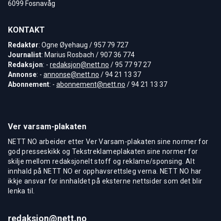
6099 Fosnavåg
KONTAKT
Redaktør
: Ogne Øyehaug / 957 79 727
Journalist
: Marius Rosbach / 907 36 774
Redaksjon
: -
redaksjon@nett.no
/ 95 77 97 27
Annonse
: -
annonse@nett.no
/ 94 21 13 37
Abonnement
: -
abonnement@nett.no
/ 94 21 13 37
Ver varsam-plakaten
NETT NO arbeider etter Ver Varsam-plakaten sine normer for
god presseskikk og Tekstreklameplakaten sine normer for
skilje mellom redaksjonelt stoff og reklame/sponsing. Alt
innhald på NETT NO er opphavsrettsleg verna. NETT NO har
ikkje ansvar for innhaldet på eksterne nettsider som det blir
lenka til.
redaksjon@nett.no