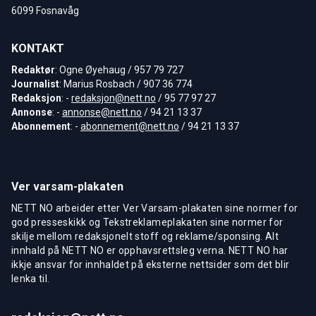
6099 Fosnavåg
KONTAKT
Redaktør
: Ogne Øyehaug / 957 79 727
Journalist
: Marius Rosbach / 907 36 774
Redaksjon
: -
redaksjon@nett.no
/ 95 77 97 27
Annonse
: -
annonse@nett.no
/ 94 21 13 37
Abonnement
: -
abonnement@nett.no
/ 94 21 13 37
Ver varsam-plakaten
NETT NO arbeider etter Ver Varsam-plakaten sine normer for
god presseskikk og Tekstreklameplakaten sine normer for
skilje mellom redaksjonelt stoff og reklame/sponsing. Alt
innhald på NETT NO er opphavsrettsleg verna. NETT NO har
ikkje ansvar for innhaldet på eksterne nettsider som det blir
lenka til.