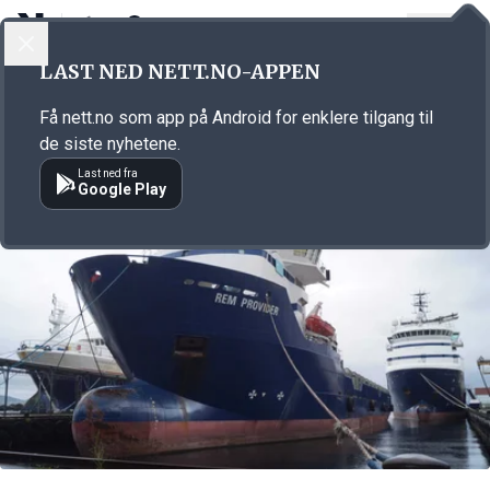
LOGG INN
MENY
Annonsørinnhold
LAST NED NETT.NO-APPEN
Link for annonse
Få nett.no som app på Android for enklere tilgang til
de siste nyhetene.
Last ned fra
Google Play