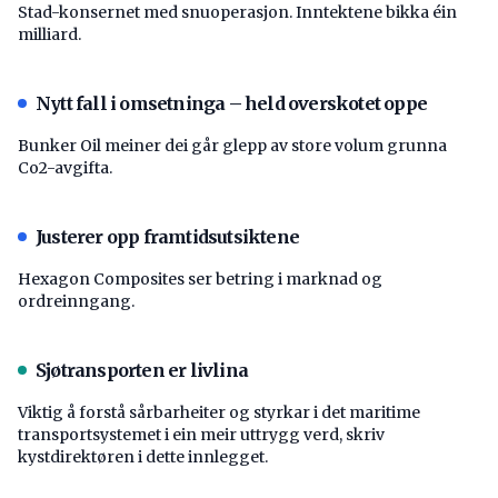
Stad-konsernet med snuoperasjon. Inntektene bikka éin
milliard.
Nytt fall i omsetninga – held overskotet oppe
Bunker Oil meiner dei går glepp av store volum grunna
Co2-avgifta.
Justerer opp framtidsutsiktene
Hexagon Composites ser betring i marknad og
ordreinngang.
Sjøtransporten er livlina
Viktig å forstå ­sårbarheiter og styrkar i det maritime
transport­systemet i ein meir uttrygg verd, skriv
kystdirektøren i dette innlegget.