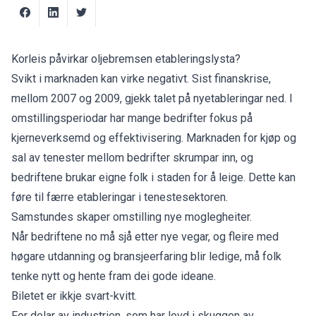
Korleis påvirkar oljebremsen etableringslysta?
Svikt i marknaden kan virke negativt. Sist finanskrise,
mellom 2007 og 2009, gjekk talet på nyetableringar ned. I
omstillingsperiodar har mange bedrifter fokus på
kjerneverksemd og effektivisering. Marknaden for kjøp og
sal av tenester mellom bedrifter skrumpar inn, og
bedriftene brukar eigne folk i staden for å leige. Dette kan
føre til færre etableringar i tenestesektoren.
Samstundes skaper omstilling nye moglegheiter.
Når bedriftene no må sjå etter nye vegar, og fleire med
høgare utdanning og bransjeerfaring blir ledige, må folk
tenke nytt og hente fram dei gode ideane.
Biletet er ikkje svart-kvitt.
For delar av industrien, som har levd i skuggen av