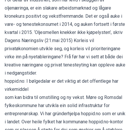
oljenæringa, er ein slakare arbeidsmarknad og lågare
kronekurs positivt og vekstfremmande. Det er også auke i
vare- og tenestekonsumet i 2014, og auken fortsett i første
kvartal i 2015. ‘Oljesmellen knekker ikke kjøpelysten’, skriv
Dagens Næringsliv (21.mai 2015) Korleis vil
privatøkonomien utvikle seg, og korleis vil prioriteringane
virke inn på nyetableringane? Frå før har vi sett at både dei
kreative næringane og privat tenesteyting kan oppleve auke
i nedgangstider.
hoppid.no: I bølgedalar er det viktig at det offentlege har
virkemiddel
som kan bidra til omstilling og ny vekst. Møre og Romsdal
fylkeskommune har utvikla ein solid infrastruktur for
entreprenørskap. Vi har gründerhjelpa hoppid.no som er unik
i landet. Over heile fylket har kommunane hoppid.no-kontor
som er plassen å starte for dei som ønskjer om å etablere