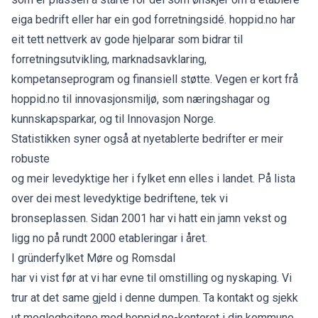
eiga bedrift eller har ein god forretningsidé. hoppid.no har
eit tett nettverk av gode hjelparar som bidrar til
forretningsutvikling, marknadsavklaring,
kompetanseprogram og finansiell støtte. Vegen er kort frå
hoppid.no til innovasjonsmiljø, som næringshagar og
kunnskapsparkar, og til Innovasjon Norge.
Statistikken syner også at nyetablerte bedrifter er meir
robuste
og meir levedyktige her i fylket enn elles i landet. På lista
over dei mest levedyktige bedriftene, tek vi
bronseplassen. Sidan 2001 har vi hatt ein jamn vekst og
ligg no på rundt 2000 etableringar i året.
I gründerfylket Møre og Romsdal
har vi vist før at vi har evne til omstilling og nyskaping. Vi
trur at det same gjeld i denne dumpen. Ta kontakt og sjekk
ut moglegheitene med hoppid.no-kontoret i din kommune.