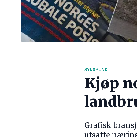
SYNSPUNKT
Kjøp no
landbr
Grafisk bransj
utsatte næring