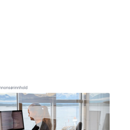
nnonsørinnhold