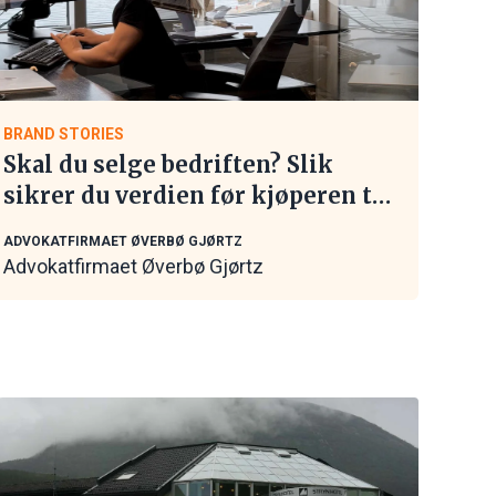
BRAND STORIES
Skal du selge bedriften? Slik
sikrer du verdien før kjøperen tar
kontakt
ADVOKATFIRMAET ØVERBØ GJØRTZ
Advokatfirmaet Øverbø Gjørtz