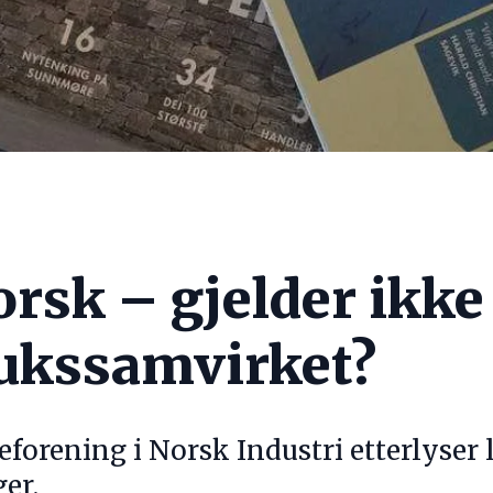
rsk – gjelder ikke
ukssamvirket?
eforening i Norsk Industri etterlyser
er.