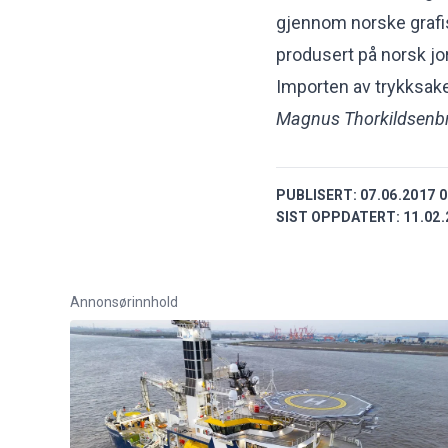
gjennom norske grafis
produsert på norsk jor
Importen av trykksaker
Magnus Thorkildsen
b
PUBLISERT:
07.06.2017 0
SIST OPPDATERT:
11.02.
Annonsørinnhold