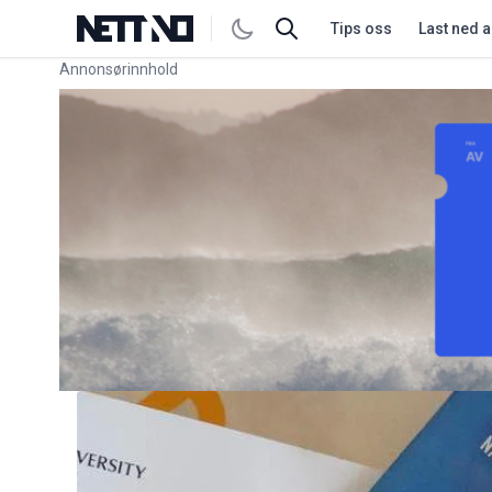
Tips oss
Last ned 
Annonsørinnhold
Link for annonse