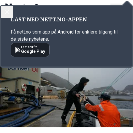
LOGG INN
MENY
Annonsørinnhold
LAST NED NETT.NO-APPEN
Link for annonse
Få nett.no som app på Android for enklere tilgang til
de siste nyhetene.
Last ned fra
Google Play