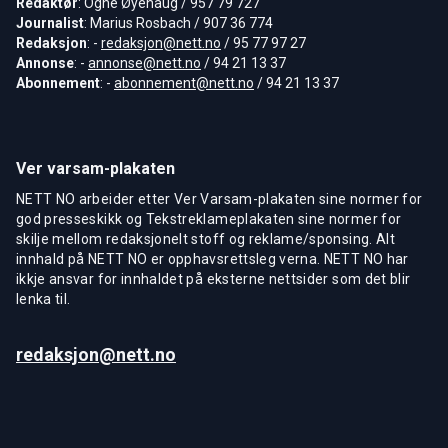
Redaktør
: Ogne Øyehaug / 957 79 727
Journalist
: Marius Rosbach / 907 36 774
Redaksjon
: -
redaksjon@nett.no
/ 95 77 97 27
Annonse
: -
annonse@nett.no
/ 94 21 13 37
Abonnement
: -
abonnement@nett.no
/ 94 21 13 37
Ver varsam-plakaten
NETT NO arbeider etter Ver Varsam-plakaten sine normer for
god presseskikk og Tekstreklameplakaten sine normer for
skilje mellom redaksjonelt stoff og reklame/sponsing. Alt
innhald på NETT NO er opphavsrettsleg verna. NETT NO har
ikkje ansvar for innhaldet på eksterne nettsider som det blir
lenka til.
redaksjon@nett.no