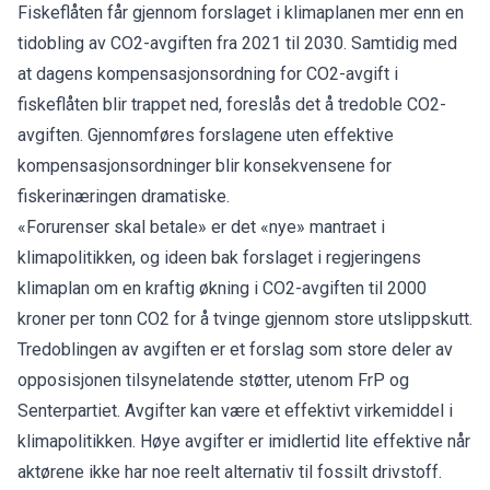
Fiskeflåten får gjennom forslaget i klimaplanen mer enn en
tidobling av CO2-avgiften fra 2021 til 2030. Samtidig med
at dagens kompensasjonsordning for CO2-avgift i
fiskeflåten blir trappet ned, foreslås det å tredoble CO2-
avgiften. Gjennomføres forslagene uten effektive
kompensasjonsordninger blir konsekvensene for
fiskerinæringen dramatiske.
«Forurenser skal betale» er det «nye» mantraet i
klimapolitikken, og ideen bak forslaget i regjeringens
klimaplan om en kraftig økning i CO2-avgiften til 2000
kroner per tonn CO2 for å tvinge gjennom store utslippskutt.
Tredoblingen av avgiften er et forslag som store deler av
opposisjonen tilsynelatende støtter, utenom FrP og
Senterpartiet. Avgifter kan være et effektivt virkemiddel i
klimapolitikken. Høye avgifter er imidlertid lite effektive når
aktørene ikke har noe reelt alternativ til fossilt drivstoff.