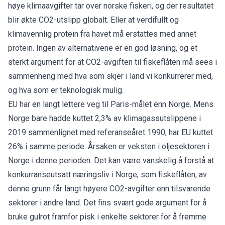
høye klimaavgifter tar over norske fiskeri, og der resultatet
blir økte CO2-utslipp globalt. Eller at verdifullt og
klimavennlig protein fra havet må erstattes med annet
protein. Ingen av alternativene er en god løsning, og et
sterkt argument for at CO2-avgiften til fiskeflåten må sees i
sammenheng med hva som skjer i land vi konkurrerer med,
og hva som er teknologisk mulig.
EU har en langt lettere veg til Paris-målet enn Norge. Mens
Norge bare hadde kuttet 2,3% av klimagassutslippene i
2019 sammenlignet med referanseåret 1990, har EU kuttet
26% i samme periode. Årsaken er veksten i oljesektoren i
Norge i denne perioden. Det kan være vanskelig å forstå at
konkurranseutsatt næringsliv i Norge, som fiskeflåten, av
denne grunn får langt høyere CO2-avgifter enn tilsvarende
sektorer i andre land. Det fins svært gode argument for å
bruke gulrot framfor pisk i enkelte sektorer for å fremme