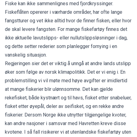
Fiske kan ikke sammenlignes med fjordkryssinger.
Fiskeflåten opererer i værharde områder, har ofte lange
fangstturer og vet ikke alltid hvor de finner fisken, eller hvor
de skal levere fangsten. For mange fiskefartøy finnes det
ikke aktuelle lavutslipps- eller nullutslippsløsninger i dag,
og dette setter rederier som planlegger fornying i en
vanskelig situasjon.
Regjeringen sier det er viktig å unngå at andre lands utslipp
øker som følge av norsk klimapolitikk. Det er vi enig i. En
problemstilling vi vil møte med høye avgifter er imidlertid
at mange fiskerier blir ulønnsomme. Det kan gjelde
rekefisket, både kystnært og til havs, fisket etter snabeluer,
fisket etter øyepål, deler av seifisket, og en rekke andre
fiskerier. Dersom Norge ikke utnytter tilgjengelige kvoter,
kan andre nasjoner i samsvar med Havretten kreve disse
kvotene. I så fall risikerer vi at utenlandske fiskefartøy uten