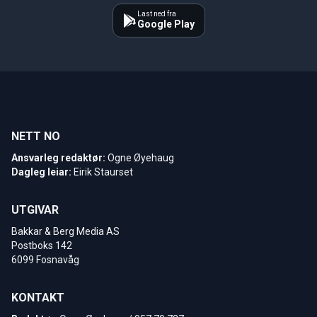
Last ned fra
Google Play
NETT NO
Ansvarleg redaktør:
Ogne Øyehaug
Dagleg leiar:
Eirik Staurset
UTGIVAR
Bakkar & Berg Media AS
Postboks 142
6099 Fosnavåg
KONTAKT