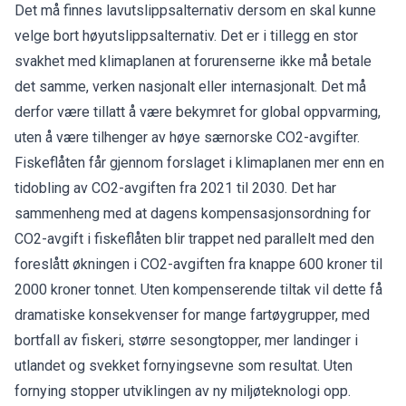
Det må finnes lavutslippsalternativ dersom en skal kunne
velge bort høyutslippsalternativ. Det er i tillegg en stor
svakhet med klimaplanen at forurenserne ikke må betale
det samme, verken nasjonalt eller internasjonalt. Det må
derfor være tillatt å være bekymret for global oppvarming,
uten å være tilhenger av høye særnorske CO2-avgifter.
Fiskeflåten får gjennom forslaget i klimaplanen mer enn en
tidobling av CO2-avgiften fra 2021 til 2030. Det har
sammenheng med at dagens kompensasjonsordning for
CO2-avgift i fiskeflåten blir trappet ned parallelt med den
foreslått økningen i CO2-avgiften fra knappe 600 kroner til
2000 kroner tonnet. Uten kompenserende tiltak vil dette få
dramatiske konsekvenser for mange fartøygrupper, med
bortfall av fiskeri, større sesongtopper, mer landinger i
utlandet og svekket fornyingsevne som resultat. Uten
fornying stopper utviklingen av ny miljøteknologi opp.