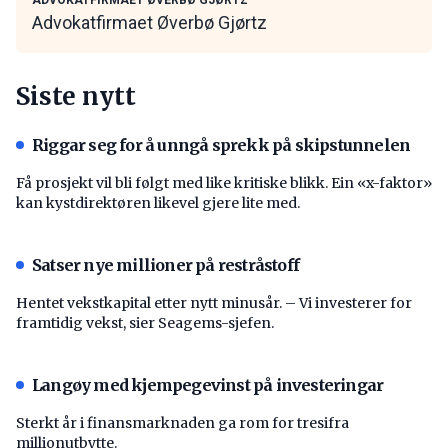
Advokatfirmaet Øverbø Gjørtz
Siste nytt
Riggar seg for å unngå sprekk på skipstunnelen
Få prosjekt vil bli følgt med like kritiske blikk. Ein «x-faktor»
kan kystdirektøren likevel gjere lite med.
Satser nye millioner på restråstoff
Hentet vekstkapital etter nytt minusår. – Vi investerer for
framtidig vekst, sier Seagems-sjefen.
Langøy med kjempegevinst på investeringar
Sterkt år i finansmarknaden ga rom for tresifra
millionutbytte.