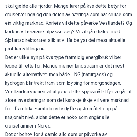
skal gjelde alle fjordar. Mange lurer på kva dette betyr for
cruisenæringa og den delen av næringa som har cruise som
ein viktig marknad. Korleis vil dette påverke Vestlandet? Og
korleis vil reiarane tilpasse seg? Vi vil gå i dialog med
Sjøfartsdirektoratet slik at vi får belyst dei mest aktuelle
problemstillingane.
Det er ulike syn på kva type framtidig energibruk vi bør
legge til rette for. Mange meiner landstraum er det mest
aktuelle alternativet, men både LNG (naturgass) og
hydrogen blir trekt fram som løysing for morgondagen.
Vestlandsregionen vil utgreie dette spørsmålet før vi går til
store investeringar som det kanskje ikkje vil vere marknad
for i framtida. Samtidig vil vi løfte spørsmålet opp på
nasjonalt nivå, sidan dette er noko som angår alle
cruisehamner i Noreg.
Det er behov for å samle alle som er påverka av