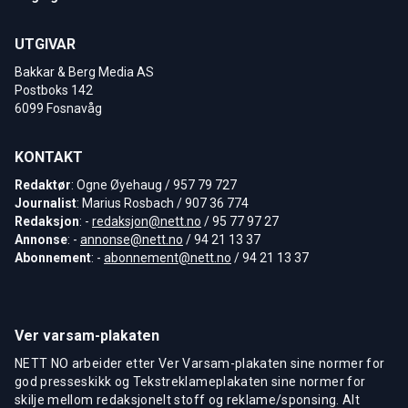
UTGIVAR
Bakkar & Berg Media AS
Postboks 142
6099 Fosnavåg
KONTAKT
Redaktør
: Ogne Øyehaug / 957 79 727
Journalist
: Marius Rosbach / 907 36 774
Redaksjon
: -
redaksjon@nett.no
/ 95 77 97 27
Annonse
: -
annonse@nett.no
/ 94 21 13 37
Abonnement
: -
abonnement@nett.no
/ 94 21 13 37
Ver varsam-plakaten
NETT NO arbeider etter Ver Varsam-plakaten sine normer for
god presseskikk og Tekstreklameplakaten sine normer for
skilje mellom redaksjonelt stoff og reklame/sponsing. Alt