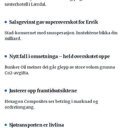
søsterhotell i Lærdal.
Salsgevinst gav superoverskot for Ervik
Stad-konsernet med snuoperasjon. Inntektene bikka éin
milliard.
Nytt fall i omsetninga – held overskotet oppe
Bunker Oil meiner dei går glepp av store volum grunna
Co2-avgifta.
Justerer opp framtidsutsiktene
Hexagon Composites ser betring i marknad og
ordreinngang.
Sjøtransporten er livlina