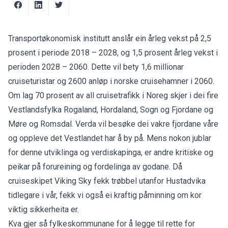
Transportøkonomisk institutt anslår ein årleg vekst på 2,5
prosent i periode 2018 – 2028, og 1,5 prosent årleg vekst i
perioden 2028 – 2060. Dette vil bety 1,6 millionar
cruiseturistar og 2600 anløp i norske cruisehamner i 2060.
Om lag 70 prosent av all cruisetrafikk i Noreg skjer i dei fire
Vestlandsfylka Rogaland, Hordaland, Sogn og Fjordane og
Møre og Romsdal. Verda vil besøke dei vakre fjordane våre
og oppleve det Vestlandet har å by på. Mens nokon jublar
for denne utviklinga og verdiskapinga, er andre kritiske og
peikar på forureining og fordelinga av godane. Då
cruiseskipet Viking Sky fekk trøbbel utanfor Hustadvika
tidlegare i vår, fekk vi også ei kraftig påminning om kor
viktig sikkerheita er.
Kva gjer så fylkeskommunane for å legge til rette for