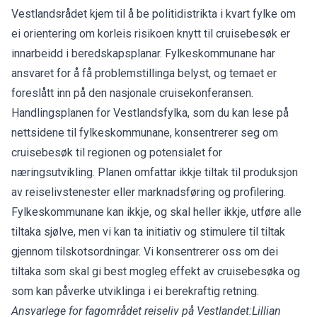
Vestlandsrådet kjem til å be politidistrikta i kvart fylke om
ei orientering om korleis risikoen knytt til cruisebesøk er
innarbeidd i beredskapsplanar. Fylkeskommunane har
ansvaret for å få problemstillinga belyst, og temaet er
foreslått inn på den nasjonale cruisekonferansen.
Handlingsplanen for Vestlandsfylka, som du kan lese på
nettsidene til fylkeskommunane, konsentrerer seg om
cruisebesøk til regionen og potensialet for
næringsutvikling. Planen omfattar ikkje tiltak til produksjon
av reiselivstenester eller marknadsføring og profilering.
Fylkeskommunane kan ikkje, og skal heller ikkje, utføre alle
tiltaka sjølve, men vi kan ta initiativ og stimulere til tiltak
gjennom tilskotsordningar. Vi konsentrerer oss om dei
tiltaka som skal gi best mogleg effekt av cruisebesøka og
som kan påverke utviklinga i ei berekraftig retning.
Ansvarlege for fagområdet reiseliv på Vestlandet:
Lillian