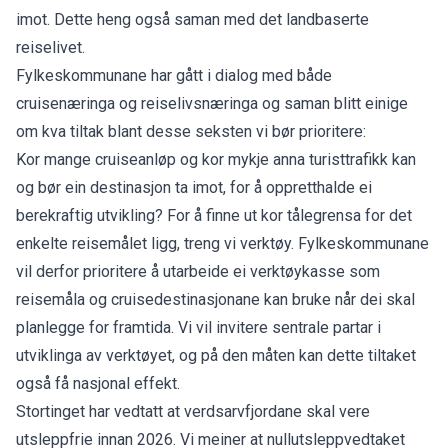
imot. Dette heng også saman med det landbaserte
reiselivet.
Fylkeskommunane har gått i dialog med både
cruisenæringa og reiselivsnæringa og saman blitt einige
om kva tiltak blant desse seksten vi bør prioritere:
Kor mange cruiseanløp og kor mykje anna turisttrafikk kan
og bør ein destinasjon ta imot, for å oppretthalde ei
berekraftig utvikling? For å finne ut kor tålegrensa for det
enkelte reisemålet ligg, treng vi verktøy. Fylkeskommunane
vil derfor prioritere å utarbeide ei verktøykasse som
reisemåla og cruisedestinasjonane kan bruke når dei skal
planlegge for framtida. Vi vil invitere sentrale partar i
utviklinga av verktøyet, og på den måten kan dette tiltaket
også få nasjonal effekt.
Stortinget har vedtatt at verdsarvfjordane skal vere
utsleppfrie innan 2026. Vi meiner at nullutsleppvedtaket