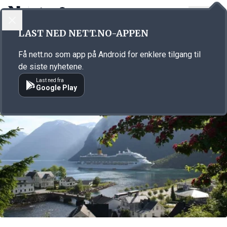
LOGG INN
MENY
Annonsørinnhold
LAST NED NETT.NO-APPEN
Link for annonse
Få nett.no som app på Android for enklere tilgang til
de siste nyhetene.
Last ned fra
Google Play