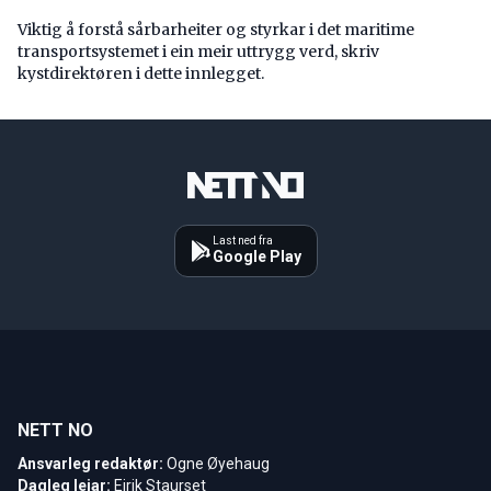
Viktig å forstå ­sårbarheiter og styrkar i det maritime
transport­systemet i ein meir uttrygg verd, skriv
kystdirektøren i dette innlegget.
Last ned fra
Google Play
NETT NO
Ansvarleg redaktør:
Ogne Øyehaug
Dagleg leiar:
Eirik Staurset