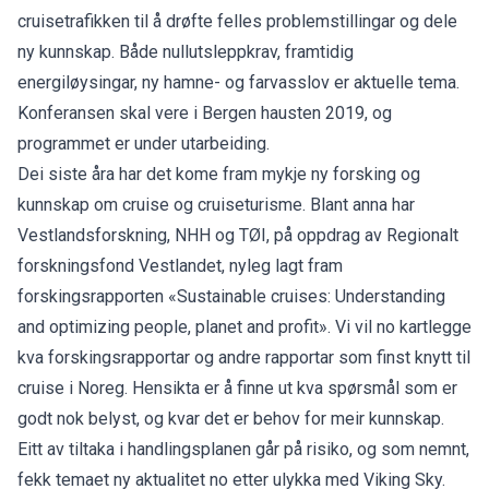
cruisetrafikken til å drøfte felles problemstillingar og dele
ny kunnskap. Både nullutsleppkrav, framtidig
energiløysingar, ny hamne- og farvasslov er aktuelle tema.
Konferansen skal vere i Bergen hausten 2019, og
programmet er under utarbeiding.
Dei siste åra har det kome fram mykje ny forsking og
kunnskap om cruise og cruiseturisme. Blant anna har
Vestlandsforskning, NHH og TØI, på oppdrag av Regionalt
forskningsfond Vestlandet, nyleg lagt fram
forskingsrapporten «Sustainable cruises: Understanding
and optimizing people, planet and profit». Vi vil no kartlegge
kva forskingsrapportar og andre rapportar som finst knytt til
cruise i Noreg. Hensikta er å finne ut kva spørsmål som er
godt nok belyst, og kvar det er behov for meir kunnskap.
Eitt av tiltaka i handlingsplanen går på risiko, og som nemnt,
fekk temaet ny aktualitet no etter ulykka med Viking Sky.