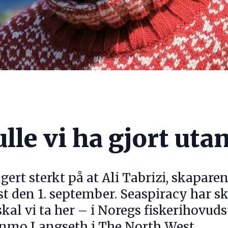
lle vi ha gjort uta
ert sterkt på at Ali Tabrizi, skaparen
 den 1. september. Seaspiracy har sk
kal vi ta her – i Noregs fiskerihovudst
nmo Langseth i The North West.