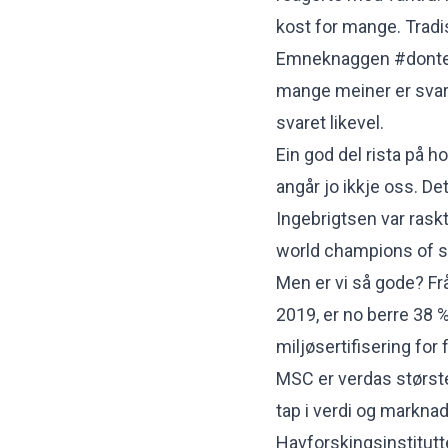
kost for mange. Tradis
Emneknaggen #donteatf
mange meiner er svare
svaret likevel.
Ein god del rista på 
angår jo ikkje oss. De
Ingebrigtsen var raskt
world champions of s
Men er vi så gode? Frå
2019, er no berre 38 
miljøsertifisering for f
MSC er verdas største
tap i verdi og marknads
Havforskingsinstitutte