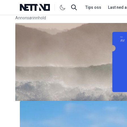
Tips oss
Last ned 
Annonsørinnhold
Link for annonse