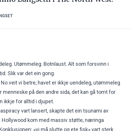
NGSET
eleg. Utømmeleg. Botnlaust. Alt som forsvinn i
tid. Slik var det ein gong.
et. No veit vi betre, havet er ikkje uendeleg, utømmeleg
bur menneske på den andre sida, det kan gå tomt for
ikkje for alltid i djupet.
piracy vart lansert, skapte det ein tsunami av
r. Hollywood kom med massiv støtte, næringa
onklusjonen; «vi må slutte og ete fisk» vart sterk