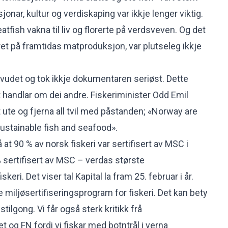
jonar, kultur og verdiskaping var ikkje lenger viktig.
ish vakna til liv og florerte på verdsveven. Og det
t på framtidas matproduksjon, var plutseleg ikkje
hovudet og tok ikkje dokumentaren seriøst. Dette
t handlar om dei andre. Fiskeriminister Odd Emil
 ute og fjerna all tvil med påstanden; «Norway are
ustainable fish and seafood».
 at 90 % av norsk fiskeri var sertifisert av MSC i
% sertifisert av MSC – verdas største
iskeri. Det viser tal Kapital la fram 25. februar i år.
 miljøsertifiseringsprogram for fiskeri. Det kan bety
tilgong. Vi får også sterk kritikk frå
t og FN fordi vi fiskar med botntrål i verna