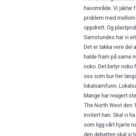
havområde. Vi jaktar fr
problem med mellom a
oppdrett. Og plastprob
Samstundes har vi eit
Det er takka vere dei at
halde fram på same må
noko. Det betyr noko 
oss som bur her langs
lokalsamfunn. Lokals
Mange har reagert ster
The North West den 1. 
invitert han. Skal vi 
som ligg vårt hjarte n
den debatten skal vi t