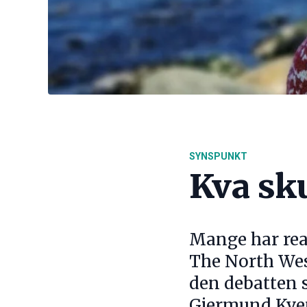
SYNSPUNKT
Kva sku
Mange har reag
The North West
den debatten s
Gjermund Kve