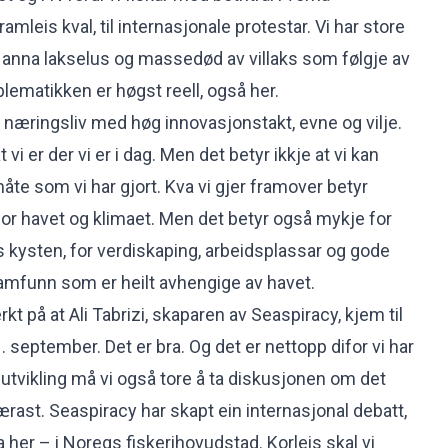
amleis kval, til internasjonale protestar. Vi har store
nna lakselus og massedød av villaks som følgje av
lematikken er høgst reell, også her.
 næringsliv med høg innovasjonstakt, evne og vilje.
 vi er der vi er i dag. Men det betyr ikkje at vi kan
te som vi har gjort. Kva vi gjer framover betyr
for havet og klimaet. Men det betyr også mykje for
 kysten, for verdiskaping, arbeidsplassar og gode
amfunn som er heilt avhengige av havet.
kt på at Ali Tabrizi, skaparen av Seaspiracy, kjem til
september. Det er bra. Og det er nettopp difor vi har
ha utvikling må vi også tore å ta diskusjonen om det
ærast. Seaspiracy har skapt ein internasjonal debatt,
a her – i Noregs fiskerihovudstad. Korleis skal vi