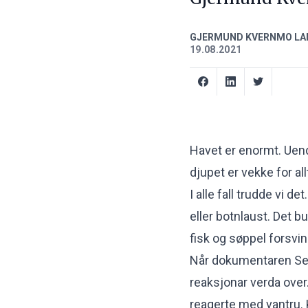
GJERMUND KVERNMO LA
19.08.2021
Havet er enormt. Uend
djupet er vekke for all
I alle fall trudde vi d
eller botnlaust. Det 
fisk og søppel forsvinn 
Når dokumentaren Seas
reaksjonar verda ove
reagerte med vantru. K