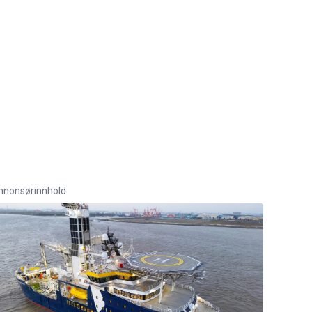
nnonsørinnhold