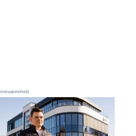
nnonsørinnhold