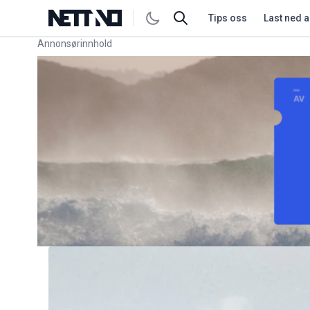
Tips oss
Last ned 
Annonsørinnhold
Link for annonse