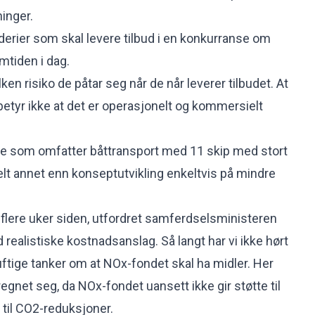
ninger.
ederier som skal levere tilbud i en konkurranse om
amtiden i dag.
ken risiko de påtar seg når de når leverer tilbudet. At
betyr ikke at det er operasjonelt og kommersielt
.
 som omfatter båttransport med 11 skip med stort
lt annet enn konseptutvikling enkeltvis på mindre
 flere uker siden, utfordret samferdselsministeren
realistiske kostnadsanslag. Så langt har vi ikke hørt
ftige tanker om at NOx-fondet skal ha midler. Her
egnet seg, da NOx-fondet uansett ikke gir støtte til
til CO2-reduksjoner.