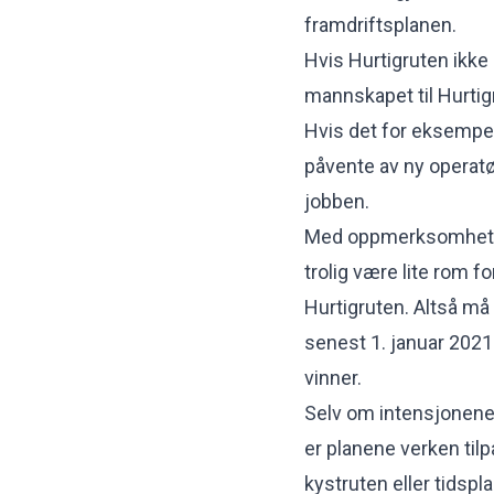
framdriftsplanen.
Hvis Hurtigruten ikke b
mannskapet til Hurtigr
Hvis det for eksempel
påvente av ny operat
jobben.
Med oppmerksomheten 
trolig være lite rom 
Hurtigruten. Altså må 
senest 1. januar 2021
vinner.
Selv om intensjonene 
er planene verken til
kystruten eller tids