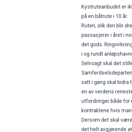
Kystruteanbudet er i
på en båtrute i 10 år.
Ruten, slik den blir dr
passasjerer i året i n
det gods. Ringvirknin
i og rundt anløpshavn
Selvsagt skal det stil
Samferdselsdeparteme
satt i gang skal bidra
en av verdens reneste
utfordringer både for 
kontraktene hvis man 
Dersom det skal være
det helt avgjørende 