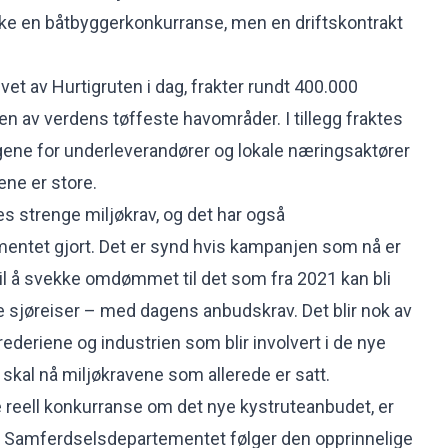
kke en båtbyggerkonkurranse, men en driftskontrakt
evet av Hurtigruten i dag, frakter rundt 400.000
oen av verdens tøffeste havområder. I tillegg fraktes
gene for underleverandører og lokale næringsaktører
ene er store.
les strenge miljøkrav, og det har også
ntet gjort. Det er synd hvis kampanjen som nå er
 til å svekke omdømmet til det som fra 2021 kan bli
 sjøreiser – med dagens anbudskrav. Det blir nok av
rederiene og industrien som blir involvert i de nye
skal nå miljøkravene som allerede er satt.
 reell konkurranse om det nye kystruteanbudet, er
at Samferdselsdepartementet følger den opprinnelige