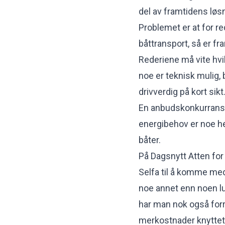
del av framtidens løs
Problemet er at for r
båttransport, så er fr
Rederiene må vite hvil
noe er teknisk mulig, 
drivverdig på kort sikt
En anbudskonkurranse
energibehov er noe he
båter.
På Dagsnytt Atten for
Selfa til å komme med 
noe annet enn noen lu
har man nok også forr
merkostnader knyttet 