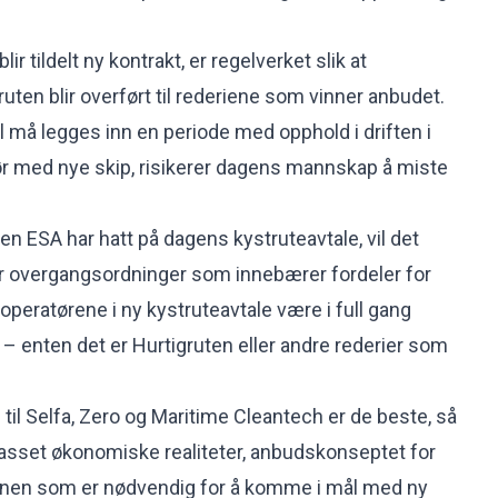
lir tildelt ny kontrakt, er regelverket slik at
uten blir overført til rederiene som vinner anbudet.
 må legges inn en periode med opphold i driften i
ør med nye skip, risikerer dagens mannskap å miste
ESA har hatt på dagens kystruteavtale, vil det
for overgangsordninger som innebærer fordeler for
operatørene i ny kystruteavtale være i full gang
 – enten det er Hurtigruten eller andre rederier som
til Selfa, Zero og Maritime Cleantech er de beste, så
passet økonomiske realiteter, anbudskonseptet for
planen som er nødvendig for å komme i mål med ny