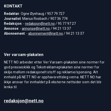
KONTAKT
Redaktør
: Ogne Øyehaug / 957 79 727
Journalist
: Marius Rosbach / 907 36 774
Redaksjon
: -
redaksjon@nett.no
/ 95 77 97 27
Annonse
: -
annonse@nett.no
/ 94 21 13 37
Abonnement
: -
abonnement@nett.no
/ 94 21 13 37
Ver varsam-plakaten
NETT NO arbeider etter Ver Varsam-plakaten sine normer for
god presseskikk og Tekstreklameplakaten sine normer for
skilje mellom redaksjonelt stoff og reklame/sponsing. Alt
innhald på NETT NO er opphavsrettsleg verna. NETT NO har
ikkje ansvar for innhaldet på eksterne nettsider som det blir
lenka til.
redaksjon@nett.no