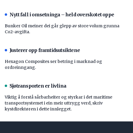
Nytt fall i omsetninga – held overskotet oppe
Bunker Oil meiner dei går glepp av store volum grunna
Co2-avgifta.
Justerer opp framtidsutsiktene
Hexagon Composites ser betring i marknad og
ordreinngang.
Sjøtransporten er livlina
Viktig å forstå ­sårbarheiter og styrkar i det maritime
transport­systemet i ein meir uttrygg verd, skriv
kystdirektøren i dette innlegget.