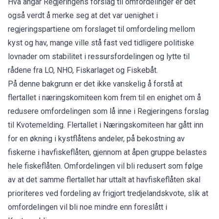
Hva angår Regjeringens forslag til omfordelinger er det
også verdt å merke seg at det var uenighet i
regjeringspartiene om forslaget til omfordeling mellom
kyst og hav, mange ville stå fast ved tidligere politiske
lovnader om stabilitet i ressursfordelingen og lytte til
rådene fra LO, NHO, Fiskarlaget og Fiskebåt.
På denne bakgrunn er det ikke vanskelig å forstå at
flertallet i næringskomiteen kom frem til en enighet om å
redusere omfordelingen som lå inne i Regjeringens forslag
til Kvotemelding. Flertallet i Næringskomiteen har gått inn
for en økning i kystflåtens andeler, på bekostning av
fiskerne i havfiskeflåten, gjennom at åpen gruppe belastes
hele fiskeflåten. Omfordelingen vil bli redusert som følge
av at det samme flertallet har uttalt at havfiskeflåten skal
prioriteres ved fordeling av frigjort tredjelandskvote, slik at
omfordelingen vil bli noe mindre enn foreslått i