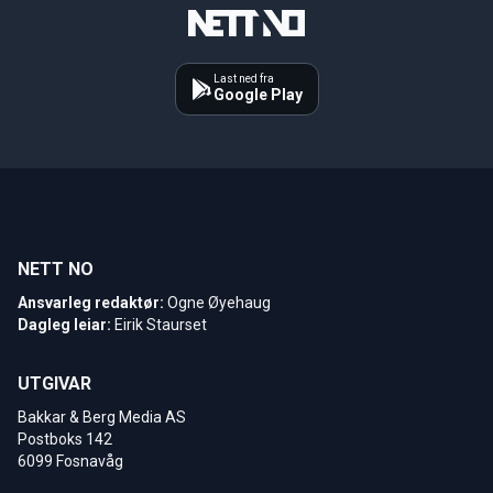
Last ned fra
Google Play
NETT NO
Ansvarleg redaktør:
Ogne Øyehaug
Dagleg leiar:
Eirik Staurset
UTGIVAR
Bakkar & Berg Media AS
Postboks 142
6099 Fosnavåg