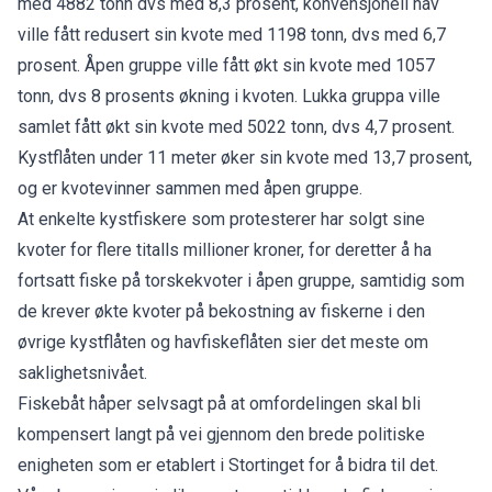
med 4882 tonn dvs med 8,3 prosent, konvensjonell hav
ville fått redusert sin kvote med 1198 tonn, dvs med 6,7
prosent. Åpen gruppe ville fått økt sin kvote med 1057
tonn, dvs 8 prosents økning i kvoten. Lukka gruppa ville
samlet fått økt sin kvote med 5022 tonn, dvs 4,7 prosent.
Kystflåten under 11 meter øker sin kvote med 13,7 prosent,
og er kvotevinner sammen med åpen gruppe.
At enkelte kystfiskere som protesterer har solgt sine
kvoter for flere titalls millioner kroner, for deretter å ha
fortsatt fiske på torskekvoter i åpen gruppe, samtidig som
de krever økte kvoter på bekostning av fiskerne i den
øvrige kystflåten og havfiskeflåten sier det meste om
saklighetsnivået.
Fiskebåt håper selvsagt på at omfordelingen skal bli
kompensert langt på vei gjennom den brede politiske
enigheten som er etablert i Stortinget for å bidra til det.