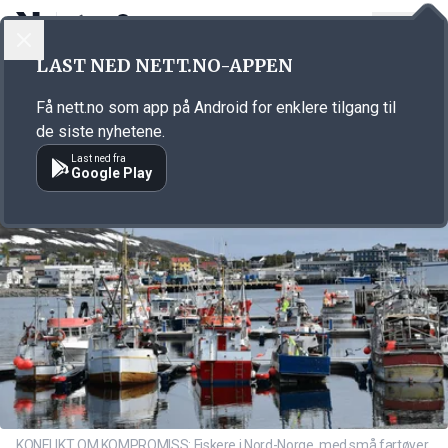
LOGG INN
MENY
Annonsørinnhold
LAST NED NETT.NO-APPEN
Link for annonse
Få nett.no som app på Android for enklere tilgang til
de siste nyhetene.
Last ned fra
Google Play
KONFLIKT OM KOMPROMISS: Fiskere i Nord-Norge, med små fartøyer,