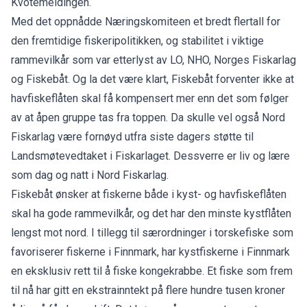
Kvotemeldingen.
Med det oppnådde Næringskomiteen et bredt flertall for
den fremtidige fiskeripolitikken, og stabilitet i viktige
rammevilkår som var etterlyst av LO, NHO, Norges Fiskarlag
og Fiskebåt. Og la det være klart, Fiskebåt forventer ikke at
havfiskeflåten skal få kompensert mer enn det som følger
av at åpen gruppe tas fra toppen. Da skulle vel også Nord
Fiskarlag være fornøyd utfra siste dagers støtte til
Landsmøtevedtaket i Fiskarlaget. Dessverre er liv og lære
som dag og natt i Nord Fiskarlag.
Fiskebåt ønsker at fiskerne både i kyst- og havfiskeflåten
skal ha gode rammevilkår, og det har den minste kystflåten
lengst mot nord. I tillegg til særordninger i torskefiske som
favoriserer fiskerne i Finnmark, har kystfiskerne i Finnmark
en eksklusiv rett til å fiske kongekrabbe. Et fiske som frem
til nå har gitt en ekstrainntekt på flere hundre tusen kroner