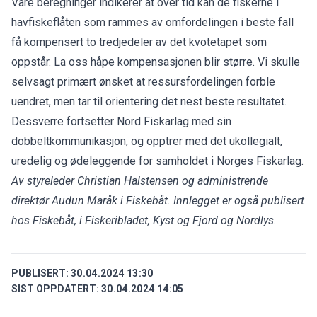
Våre beregninger indikerer at over tid kan de fiskerne i
havfiskeflåten som rammes av omfordelingen i beste fall
få kompensert to tredjedeler av det kvotetapet som
oppstår. La oss håpe kompensasjonen blir større. Vi skulle
selvsagt primært ønsket at ressursfordelingen forble
uendret, men tar til orientering det nest beste resultatet.
Dessverre fortsetter Nord Fiskarlag med sin
dobbeltkommunikasjon, og opptrer med det ukollegialt,
uredelig og ødeleggende for samholdet i Norges Fiskarlag.
Av styreleder Christian Halstensen og administrende
direktør Audun Maråk i Fiskebåt.
Innlegget er også publisert
hos Fiskebåt, i Fiskeribladet, Kyst og Fjord og Nordlys.
PUBLISERT:
30.04.2024 13:30
SIST OPPDATERT:
30.04.2024 14:05