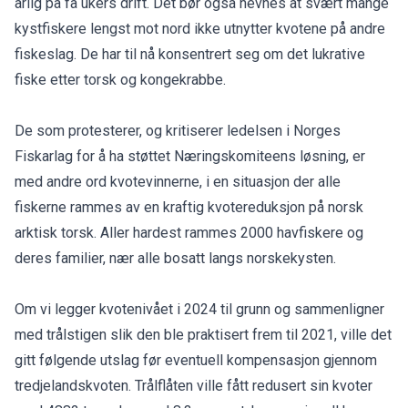
årlig på få ukers drift. Det bør også nevnes at svært mange
kystfiskere lengst mot nord ikke utnytter kvotene på andre
fiskeslag. De har til nå konsentrert seg om det lukrative
fiske etter torsk og kongekrabbe.
De som protesterer, og kritiserer ledelsen i Norges
Fiskarlag for å ha støttet Næringskomiteens løsning, er
med andre ord kvotevinnerne, i en situasjon der alle
fiskerne rammes av en kraftig kvotereduksjon på norsk
arktisk torsk. Aller hardest rammes 2000 havfiskere og
deres familier, nær alle bosatt langs norskekysten.
Om vi legger kvotenivået i 2024 til grunn og sammenligner
med trålstigen slik den ble praktisert frem til 2021, ville det
gitt følgende utslag før eventuell kompensasjon gjennom
tredjelandskvoten. Trålflåten ville fått redusert sin kvoter