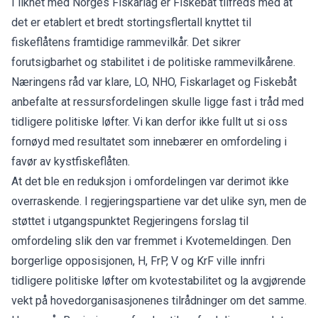
I likhet med Norges Fiskarlag er Fiskebåt tilfreds med at
det er etablert et bredt stortingsflertall knyttet til
fiskeflåtens framtidige rammevilkår. Det sikrer
forutsigbarhet og stabilitet i de politiske rammevilkårene.
Næringens råd var klare, LO, NHO, Fiskarlaget og Fiskebåt
anbefalte at ressursfordelingen skulle ligge fast i tråd med
tidligere politiske løfter. Vi kan derfor ikke fullt ut si oss
fornøyd med resultatet som innebærer en omfordeling i
favør av kystfiskeflåten.
At det ble en reduksjon i omfordelingen var derimot ikke
overraskende. I regjeringspartiene var det ulike syn, men de
støttet i utgangspunktet Regjeringens forslag til
omfordeling slik den var fremmet i Kvotemeldingen. Den
borgerlige opposisjonen, H, FrP, V og KrF ville innfri
tidligere politiske løfter om kvotestabilitet og la avgjørende
vekt på hovedorganisasjonenes tilrådninger om det samme.