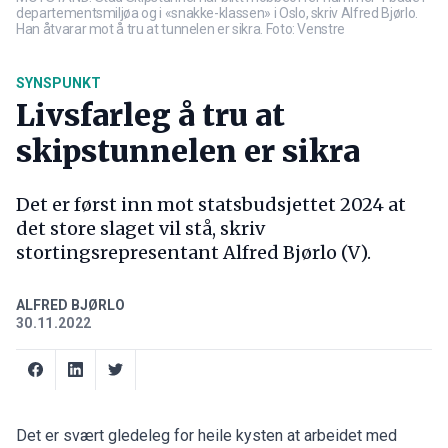
departementsmiljøa og i «snakke-klassen» i Oslo, skriv Alfred Bjørlo.
Han åtvarar mot å tru at tunnelen er sikra. Foto: Venstre
SYNSPUNKT
Livsfarleg å tru at
skipstunnelen er sikra
Det er først inn mot statsbudsjettet 2024 at
det store slaget vil stå, skriv
stortingsrepresentant Alfred Bjørlo (V).
ALFRED BJØRLO
30.11.2022
Det er svært gledeleg for heile kysten at arbeidet med