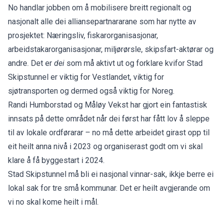
No handlar jobben om å mobilisere breitt regionalt og
nasjonalt alle dei alliansepartnararane som har nytte av
prosjektet: Næringsliv, fiskarorganisasjonar,
arbeidstakarorganisasjonar, miljørørsle, skipsfart-aktørar og
andre. Det er
dei
som må aktivt ut og forklare kvifor Stad
Skipstunnel er viktig for Vestlandet, viktig for
sjøtransporten og dermed også viktig for Noreg.
Randi Humborstad og Måløy Vekst har gjort ein fantastisk
innsats på dette området når dei først har fått lov å sleppe
til av lokale ordførarar – no må dette arbeidet girast opp til
eit heilt anna nivå i 2023 og organiserast godt om vi skal
klare å få byggestart i 2024.
Stad Skipstunnel må bli ei nasjonal vinnar-sak, ikkje berre ei
lokal sak for tre små kommunar. Det er heilt avgjerande om
vi no skal kome heilt i mål.