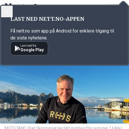
LOGG INN
MENY
Annonsørinnhold
LAST NED NETT.NO-APPEN
Link for annonse
Få nett.no som app på Android for enklere tilgang til
de siste nyhetene.
Last ned fra
Google Play
MOTSTAND: Stad Skipstunnel har blitt mobbeoffer nummer 1 både i