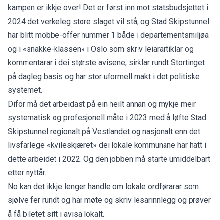
kampen er ikkje over! Det er først inn mot statsbudsjettet i
2024 det verkeleg store slaget vil stå, og Stad Skipstunnel
har blitt mobbe-offer nummer 1 både i departementsmiljøa
og i «snakke-klassen» i Oslo som skriv leiarartiklar og
kommentarar i dei største avisene, sirklar rundt Stortinget
på dagleg basis og har stor uformell makt i det politiske
systemet.
Difor må det arbeidast på ein heilt annan og mykje meir
systematisk og profesjonell måte i 2023 med å løfte Stad
Skipstunnel regionalt på Vestlandet og nasjonalt enn det
livsfarlege «kvileskjæret» dei lokale kommunane har hatt i
dette arbeidet i 2022. Og den jobben må starte umiddelbart
etter nyttår.
No kan det ikkje lenger handle om lokale ordførarar som
sjølve fer rundt og har møte og skriv lesarinnlegg og prøver
å få biletet sitt i avisa lokalt.