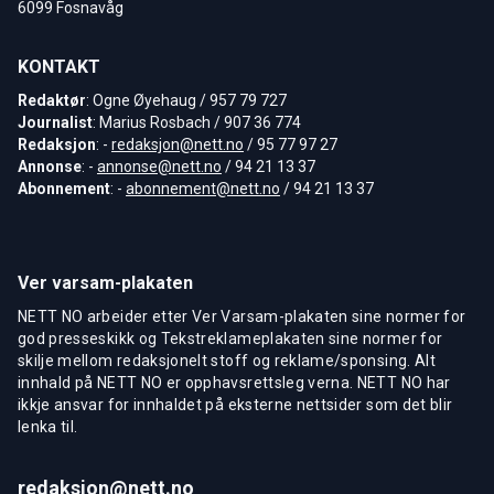
6099 Fosnavåg
KONTAKT
Redaktør
: Ogne Øyehaug / 957 79 727
Journalist
: Marius Rosbach / 907 36 774
Redaksjon
: -
redaksjon@nett.no
/ 95 77 97 27
Annonse
: -
annonse@nett.no
/ 94 21 13 37
Abonnement
: -
abonnement@nett.no
/ 94 21 13 37
Ver varsam-plakaten
NETT NO arbeider etter Ver Varsam-plakaten sine normer for
god presseskikk og Tekstreklameplakaten sine normer for
skilje mellom redaksjonelt stoff og reklame/sponsing. Alt
innhald på NETT NO er opphavsrettsleg verna. NETT NO har
ikkje ansvar for innhaldet på eksterne nettsider som det blir
lenka til.
redaksjon@nett.no