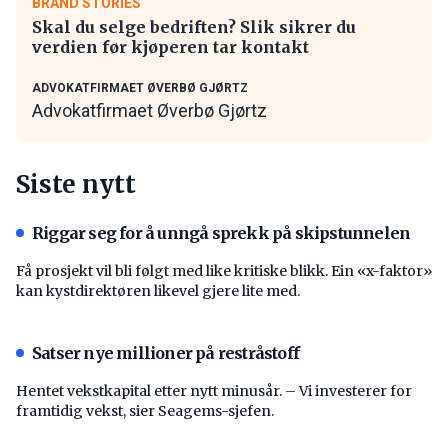
BRAND STORIES
Skal du selge bedriften? Slik sikrer du
verdien før kjøperen tar kontakt
ADVOKATFIRMAET ØVERBØ GJØRTZ
Advokatfirmaet Øverbø Gjørtz
Siste nytt
Riggar seg for å unngå sprekk på skipstunnelen
Få prosjekt vil bli følgt med like kritiske blikk. Ein «x-faktor»
kan kystdirektøren likevel gjere lite med.
Satser nye millioner på restråstoff
Hentet vekstkapital etter nytt minusår. – Vi investerer for
framtidig vekst, sier Seagems-sjefen.