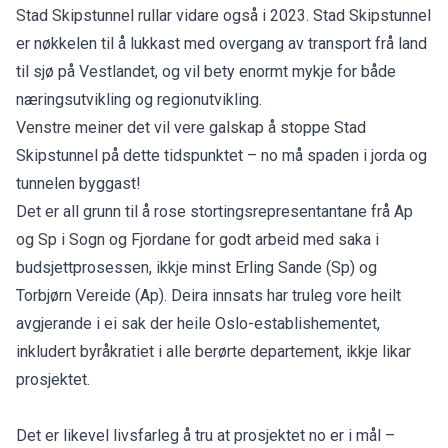
Stad Skipstunnel rullar vidare også i 2023. Stad Skipstunnel
er nøkkelen til å lukkast med overgang av transport frå land
til sjø på Vestlandet, og vil bety enormt mykje for både
næringsutvikling og regionutvikling.
Venstre meiner det vil vere galskap å stoppe Stad
Skipstunnel på dette tidspunktet – no må spaden i jorda og
tunnelen byggast!
Det er all grunn til å rose stortingsrepresentantane frå Ap
og Sp i Sogn og Fjordane for godt arbeid med saka i
budsjettprosessen, ikkje minst Erling Sande (Sp) og
Torbjørn Vereide (Ap). Deira innsats har truleg vore heilt
avgjerande i ei sak der heile Oslo-establishementet,
inkludert byråkratiet i alle berørte departement, ikkje likar
prosjektet.
Det er likevel livsfarleg å tru at prosjektet no er i mål –