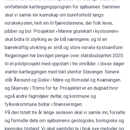
omfattende kartleggingsprogram for sjøbunnen. Sammen
skal vi samle inn kunnskap om bunnforhold langs
norskekysten, helt inn til fjæresteinene, der folk lever,
jobber og bor. Prosjektet «Marine grunnkart i kystsonen»
skal bidra til styrking av de blå næringene, og til en
bærekraftig utvikling av små og store norske kystsamfunn.
Regjeringen har bevilget penger over statsbudsjettet 2020
til et pilotprosjekt med oppstart i tre områder. I disse dager
starter kartleggingen med tokt utenfor Stavanger. Senere
står Ålesund og Giske i Møre og Romsdal og Kvænangen
og Skjervøy i Troms for tur. Prosjektet er en dugnad hvor
også andre fagmiljøer deltar, og kommune og
fylkeskommune bidrar i finansieringen.
På den totalt tre år lange seilasen skal vi samle inn, forvalte
og formidle data om sjøbunnens geologiske, biologiske og
kjemiske tilstand. Vi skal samtidig ta i bruk nye metoder og