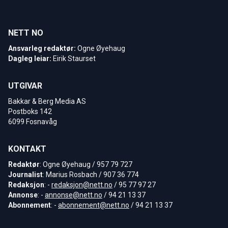
NETT NO
Ansvarleg redaktør:
Ogne Øyehaug
Dagleg leiar:
Eirik Staurset
UTGIVAR
Bakkar & Berg Media AS
Postboks 142
6099 Fosnavåg
KONTAKT
Redaktør
: Ogne Øyehaug / 957 79 727
Journalist
: Marius Rosbach / 907 36 774
Redaksjon
: -
redaksjon@nett.no
/ 95 77 97 27
Annonse
: -
annonse@nett.no
/ 94 21 13 37
Abonnement
: -
abonnement@nett.no
/ 94 21 13 37