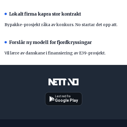
Lokalt firma kapra stor kontrakt
Bypakke-prosjekt råka av konkurs. No startar det opp att.
Forslår ny modell for fjordkryssingar
Vil lære av danskane i finansiering av E39-prosjekt.
Last ned fra
Google Play