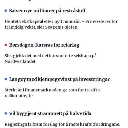
Satser nye millioner på restråstoff
Hentet vekstkapital etter nytt minusår. – Vi investerer for
framtidig vekst, sier Seagems-sjefen.
Børsdagen: Kursras for reiarlag
Slik gjekk det med dei børsnoterte selskapa på
Nordvestlandet.
Langøy med kjempegevinst på investeringar
Sterkt år i finansmarknaden ga rom for tresifra
millionutbytte.
Vil byggje ut straumnett på halve tida
Regjeringa la fram forslag for å møte kraftutfordringane.