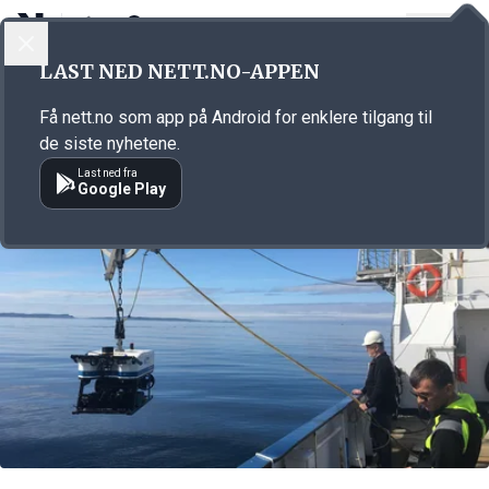
LOGG INN
MENY
Annonsørinnhold
LAST NED NETT.NO-APPEN
Link for annonse
Få nett.no som app på Android for enklere tilgang til
de siste nyhetene.
Last ned fra
Google Play