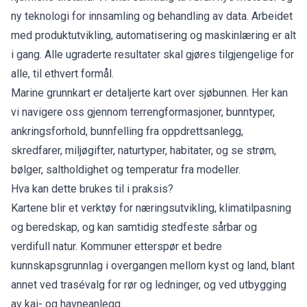
ny teknologi for innsamling og behandling av data. Arbeidet
med produktutvikling, automatisering og maskinlæring er alt
i gang. Alle ugraderte resultater skal gjøres tilgjengelige for
alle, til ethvert formål.
Marine grunnkart er detaljerte kart over sjøbunnen. Her kan
vi navigere oss gjennom terrengformasjoner, bunntyper,
ankringsforhold, bunnfelling fra oppdrettsanlegg,
skredfarer, miljøgifter, naturtyper, habitater, og se strøm,
bølger, saltholdighet og temperatur fra modeller.
Hva kan dette brukes til i praksis?
Kartene blir et verktøy for næringsutvikling, klimatilpasning
og beredskap, og kan samtidig stedfeste sårbar og
verdifull natur. Kommuner etterspør et bedre
kunnskapsgrunnlag i overgangen mellom kyst og land, blant
annet ved trasévalg for rør og ledninger, og ved utbygging
av kai- og havneanlegg.