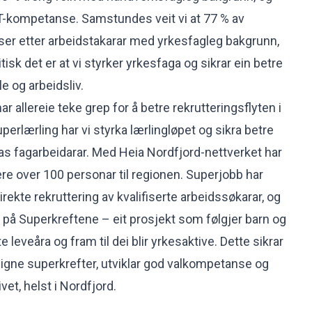
T-kompetanse. Samstundes veit vi at 77 % av
 ser etter arbeidstakarar med yrkesfagleg bakgrunn,
tisk det er at vi styrker yrkesfaga og sikrar ein betre
 og arbeidsliv.
 allereie teke grep for å betre rekrutteringsflyten i
erlærling har vi styrka lærlingløpet og sikra betre
as fagarbeidarar. Med Heia Nordfjord-nettverket har
ttere over 100 personar til regionen. Superjobb har
irekte rekruttering av kvalifiserte arbeidssøkarar, og
a på Superkreftene – eit prosjekt som følgjer barn og
te leveåra og fram til dei blir yrkesaktive. Dette sikrar
eigne superkrefter, utviklar god valkompetanse og
ivet, helst i Nordfjord.