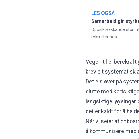
LES OGSÅ
Samarbeid gir styrke 
Oppsiktvekkande stor inte
rekrutteringa.
Vegen til ei berekrafti
krev eit systematisk a
Det ein øver på system
slutte med kortsiktige
langsiktige løysingar.
det er kaldt for å hal
Når vi seier at onboar
å kommunisere med dei