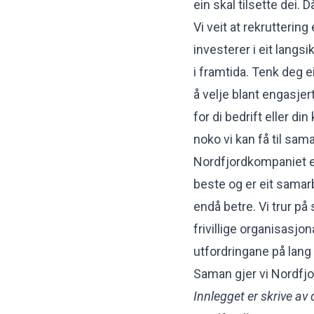
ein skal tilsette dei. D
Vi veit at rekruttering
investerer i eit langsi
i framtida. Tenk deg e
å velje blant engasjer
for di bedrift eller d
noko vi kan få til sam
Nordfjordkompaniet er
beste og er eit samarb
endå betre. Vi trur p
frivillige organisasjon
utfordringane på lang s
Saman gjer vi Nordfjo
Innlegget er skrive av