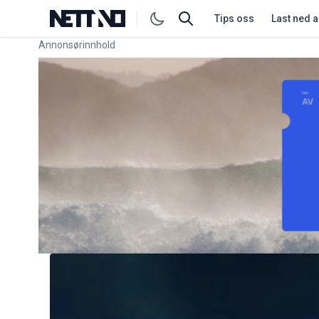
Tips oss
Last ned 
Annonsørinnhold
Link for annonse