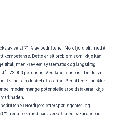
lokalavisa at 71 % av bedriftene i Nordfjord slit med å
ett kompetanse. Dette er eit problem som ikkje kan
e tiltak, men krev ein systematisk og langsiktig
tår 72.000 personar i Vestland utanfor arbeidslivet,
at vi har ein dobbel utfordring: Bedriftene finn ikkje
anse, medan mange potensielle arbeidstakarar ikkje
dsmarknaden.
 bedriftene i Nordfjord etterspør ingeniør- og
50 % treng folk med handverksfagleg bakgrunn, og