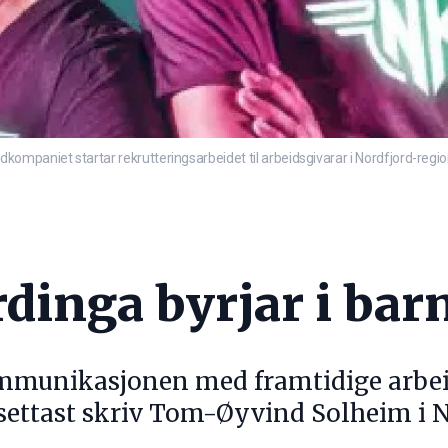
ompaniet startar rekrutteringsarbeidet til arbeidsgivarar i Nordfjord-regio
dinga byrjar i ba
mmunikasjonen med framtidige arbeid
ilsettast skriv Tom-Øyvind Solheim i