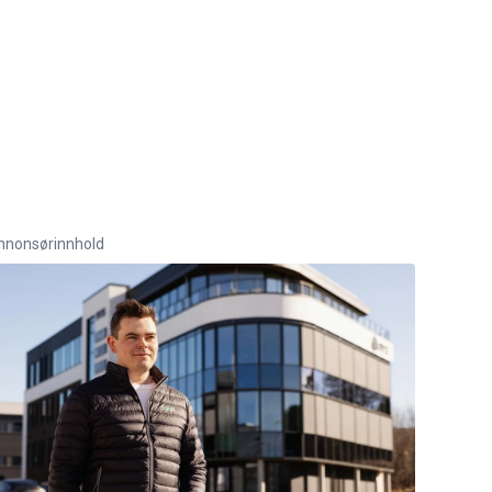
nnonsørinnhold