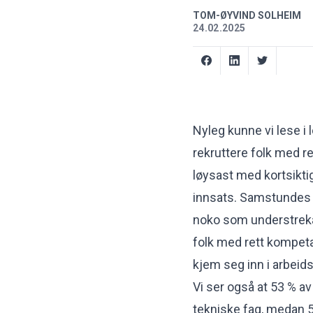
TOM-ØYVIND SOLHEIM
24.02.2025
Nyleg kunne vi lese i 
rekruttere folk med r
løysast med kortsiktig
innsats. Samstundes s
noko som understrekar 
folk med rett kompet
kjem seg inn i arbei
Vi ser også at 53 % av
tekniske fag, medan 