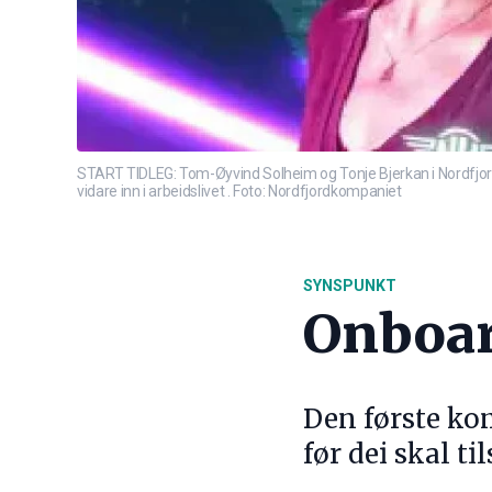
START TIDLEG: Tom-Øyvind Solheim og Tonje Bjerkan i Nordfjordk
vidare inn i arbeidslivet . Foto: Nordfjordkompaniet
SYNSPUNKT
Onboar
Den første ko
før dei skal t