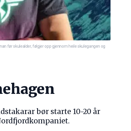
nan før skulealder, følgjer opp gjennom heile skulegangen og
rnehagen
stakarar bør starte 10-20 år
 Nordfjordkompaniet.