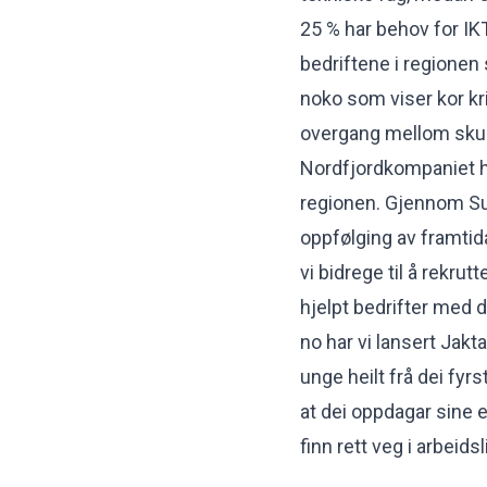
25 % har behov for IK
bedriftene i regionen
noko som viser kor kri
overgang mellom skule
Nordfjordkompaniet har
regionen. Gjennom Sup
oppfølging av framtid
vi bidrege til å rekru
hjelpt bedrifter med d
no har vi lansert Jakt
unge heilt frå dei fyrs
at dei oppdagar sine 
finn rett veg i arbeidsl