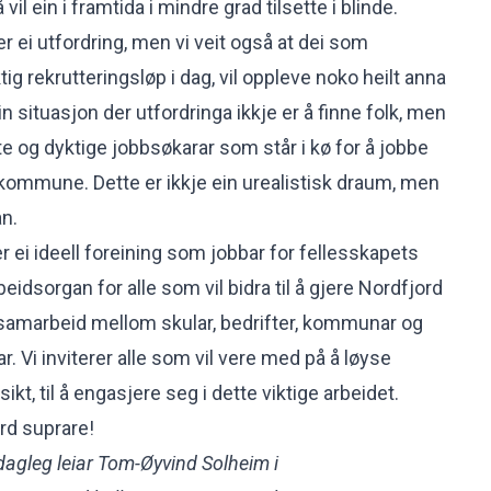
å vil ein i framtida i mindre grad tilsette i blinde.
 er ei utfordring, men vi veit også at dei som
ktig rekrutteringsløp i dag, vil oppleve noko heilt anna
in situasjon der utfordringa ikkje er å finne folk, men
te og dyktige jobbsøkarar som står i kø for å jobbe
in kommune. Dette er ikkje ein urealistisk draum, men
an.
 ei ideell foreining som jobbar for fellesskapets
eidsorgan for alle som vil bidra til å gjere Nordfjord
å samarbeid mellom skular, bedrifter, kommunar og
ar. Vi inviterer alle som vil vere med på å løyse
ikt, til å engasjere seg i dette viktige arbeidet.
rd suprare!
 dagleg leiar Tom-Øyvind Solheim i