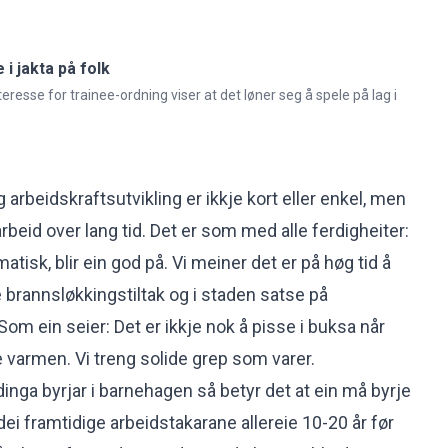
i jakta på folk
resse for trainee-ordning viser at det løner seg å spele på lag i
g arbeidskraftsutvikling er ikkje kort eller enkel, men
rbeid over lang tid. Det er som med alle ferdigheiter:
atisk, blir ein god på. Vi meiner det er på høg tid å
 brannsløkkingstiltak og i staden satse på
 Som ein seier: Det er ikkje nok å pisse i buksa når
de varmen. Vi treng solide grep som varer.
dinga byrjar i barnehagen så betyr det at ein må byrje
 framtidige arbeidstakarane allereie 10-20 år før